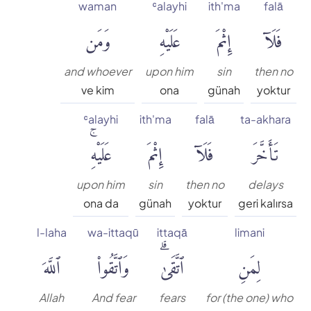
Süleyman Ateş
waman
ʿalayhi
ith'ma
falā
فَلَآ
إِثْمَ
عَلَيْهِ
وَمَن
Tefhim-ul Kuran
and whoever
upon him
sin
then no
Yaşar Nuri Öztürk
ve kim
ona
günah
yoktur
ʿalayhi
ith'ma
falā
ta-akhara
تَأَخَّرَ
فَلَآ
إِثْمَ
عَلَيْهِۚ
upon him
sin
then no
delays
ona da
günah
yoktur
geri kalırsa
l-laha
wa-ittaqū
ittaqā
limani
لِمَنِ
ٱتَّقَىٰۗ
وَٱتَّقُوا۟
ٱللَّهَ
Allah
And fear
fears
for (the one) who