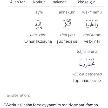
Allah'tan
korkun
sakınan
kimse için
ilayhi
annakum
wa-iʿ'lamū
وَٱعْلَمُوٓا۟
أَنَّكُمْ
إِلَيْهِ
unto Him
that you
and know
O'nun huzuruna
şüphesiz siz
ve bilin ki
tuḥ'sharūna
تُحْشَرُونَ
will be gathered
toplanacaksınız
Transliteration:
Wazkurul laaha feee ayyaamim ma'doodaat; faman