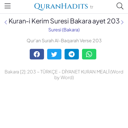
QuranHadits
tr
Kuran-i Kerim Suresi Bakara ayet 203
Suresi (Bakara)
Qur'an Surah Al-Baqarah Verse 203
Abdulbaki Gölpınarlı
Adem Uğur
Bakara [2]: 203 ~ TÜRKÇE - DİYANET KURAN MEALİ (Word
Ali Bulaç
by Word)
Ali Fikri Yavuz
Celal Yıldırım
Diyanet Vakfı