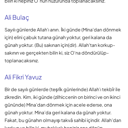
bilin ki hepiniz O´nun huzurunda toplanacaksınız.
Ali Bulaç
Sayılı günlerde Allah'ı anın. İki günde (Mina'dan dönmek
için) elini çabuk tutana günah yoktur, geri kalana da
günah yoktur. (Bu) sakınan için(dir). Allah'tan korkup-
sakının ve gerçekten bilin ki, siz O'na döndürülüp-
toplanacaksınız.
Ali Fikri Yavuz
Bir de sayılı günlerde (teşrîk günlerinde) Allah’ı tekbîr ile
zikredin. Kim, iki günde (zilhiccenin on birinci ve on ikinci
gününde) Mina’dan dönmek için acele ederse, ona
günah yoktur. Mina’da geri kalana da günah yoktur.
Fakat, bu günahın olmayışı takvâ sahibi içindir. Allah’dan
korkun ve bilin ki, muhakkak hepiniz ona dönüp