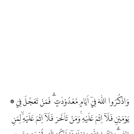
Edip Yüksel
Elmalılı Hamdi Yazır
Fizilal-il Kuran
Gültekin Onan
Hasan Basri Çantay
۞ وَاذْكُرُوا اللّٰهَ فِيْٓ اَيَّامٍ مَّعْدُوْدٰتٍ ۗ فَمَنْ تَعَجَّلَ فِيْ
İbni Kesir
يَوْمَيْنِ فَلَآ اِثْمَ عَلَيْهِ ۚوَمَنْ تَاَخَّرَ فَلَآ اِثْمَ عَلَيْهِۙ لِمَنِ
İskender Ali Mihr