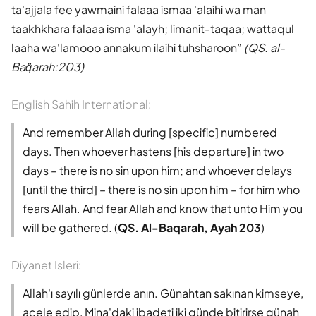
ta'ajjala fee yawmaini falaaa ismaa 'alaihi wa man
taakhkhara falaaa isma 'alayh; limanit-taqaa; wattaqul
laaha wa'lamooo annakum ilaihi tuhsharoon
(QS. al-
Baq̈arah:203)
English Sahih International:
And remember Allah during [specific] numbered
days. Then whoever hastens [his departure] in two
days – there is no sin upon him; and whoever delays
[until the third] – there is no sin upon him – for him who
fears Allah. And fear Allah and know that unto Him you
will be gathered. (
QS. Al-Baqarah, Ayah 203
)
Diyanet Isleri:
Allah'ı sayılı günlerde anın. Günahtan sakınan kimseye,
acele edip, Mina'daki ibadeti iki günde bitirirse günah