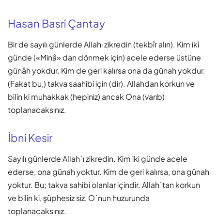
Hasan Basri Çantay
Bir de sayılı günlerde Allahı zikredin (tekbîr alın). Kim iki
günde («Minâ» dan dönmek için) acele ederse üstüne
günâh yokdur. Kim de geri kalırsa ona da günah yokdur.
(Fakat bu,) takva saahibi için (dir). Allahdan korkun ve
bilin ki muhakkak (hepiniz) ancak Ona (varıb)
toplanacaksınız.
İbni Kesir
Sayılı günlerde Allah´ı zikredin. Kim iki günde acele
ederse, ona günah yoktur. Kim de geri kalırsa, ona günah
yoktur. Bu; takva sahibi olanlar içindir. Allah´tan korkun
ve bilin ki, şüphesiz siz, O´nun huzurunda
toplanacaksınız.