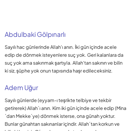
Abdulbaki Gölpınarlı
Sayılı hac günlerinde Allah'ı anın. İki gün içinde acele
edip de dönmek isteyenlere suç yok. Geri kalanlara da
suç yok ama sakınmak şartıyla. Allah'tan sakının ve bilin
ki siz, şüphe yok onun tapısında haşr edileceksiniz.
Adem Uğur
Sayılı günlerde (eyyam-ı teşrikte telbiye ve tekbir
getirerek) Allah´ı anın. Kim iki gün içinde acele edip (Mina
´dan Mekke´ye) dönmek isterse, ona günah yoktur.
Bunlar günahtan sakınanlar içindir. Allah´tan korkun ve