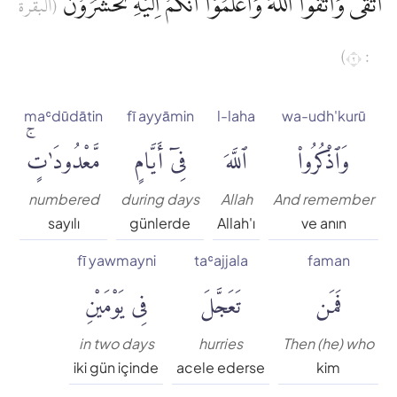
اتَّقٰىۗ وَاتَّقُوا اللّٰهَ وَاعْلَمُوْٓا اَنَّكُمْ اِلَيْهِ تُحْشَرُوْنَ
(البقرة
Muhammed Esed
: ٢)
Muslim Shahin
maʿdūdātin
fī ayyāmin
l-laha
wa-udh'kurū
Ömer Nasuhi Bilmen
وَٱذْكُرُوا۟
ٱللَّهَ
فِىٓ أَيَّامٍ
مَّعْدُودَٰتٍۚ
Rowwad Translation Center
numbered
during days
Allah
And remember
sayılı
günlerde
Allah'ı
ve anın
Şaban Piriş
fī yawmayni
taʿajjala
faman
فَمَن
تَعَجَّلَ
فِى يَوْمَيْنِ
Shaban Britch
in two days
hurries
Then (he) who
Suat Yıldırım
iki gün içinde
acele ederse
kim