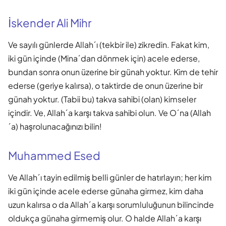
İskender Ali Mihr
Ve sayılı günlerde Allah´ı (tekbir ile) zikredin. Fakat kim,
iki gün içinde (Mina´dan dönmek için) acele ederse,
bundan sonra onun üzerine bir günah yoktur. Kim de tehir
ederse (geriye kalırsa), o taktirde de onun üzerine bir
günah yoktur. (Tabii bu) takva sahibi (olan) kimseler
içindir. Ve, Allah´a karşı takva sahibi olun. Ve O´na (Allah
´a) haşrolunacağınızı bilin!
Muhammed Esed
Ve Allah´ı tayin edilmiş belli günler de hatırlayın; her kim
iki gün içinde acele ederse günaha girmez, kim daha
uzun kalırsa o da Allah´a karşı sorumluluğunun bilincinde
oldukça günaha girmemiş olur. O halde Allah´a karşı