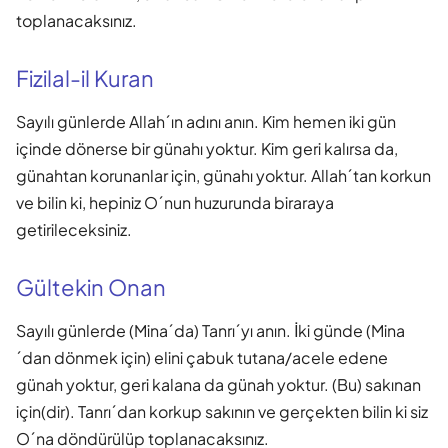
toplanacaksınız.
Fizilal-il Kuran
Sayılı günlerde Allah´ın adını anın. Kim hemen iki gün
içinde dönerse bir günahı yoktur. Kim geri kalırsa da,
günahtan korunanlar için, günahı yoktur. Allah´tan korkun
ve bilin ki, hepiniz O´nun huzurunda biraraya
getirileceksiniz.
Gültekin Onan
Sayılı günlerde (Mina´da) Tanrı´yı anın. İki günde (Mina
´dan dönmek için) elini çabuk tutana/acele edene
günah yoktur, geri kalana da günah yoktur. (Bu) sakınan
için(dir). Tanrı´dan korkup sakının ve gerçekten bilin ki siz
O´na döndürülüp toplanacaksınız.