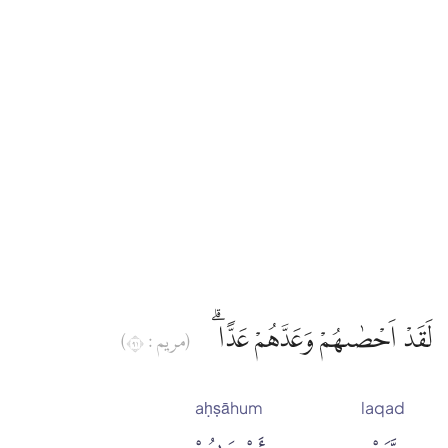
Edip Yüksel
Elmalılı Hamdi Yazır
Fizilal-il Kuran
Gültekin Onan
Hasan Basri Çantay
لَقَدْ اَحْصٰىهُمْ وَعَدَّهُمْ عَدًّا ۗ
(مريم : ١٩)
İbni Kesir
aḥṣāhum
laqad
İskender Ali Mihr