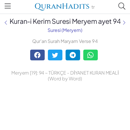
QuranHadits
tr
Kuran-i Kerim Suresi Meryem ayet 94
Suresi (Meryem)
Qur'an Surah Maryam Verse 94
Abdulbaki Gölpınarlı
Adem Uğur
Meryem [19]: 94 ~ TÜRKÇE - DİYANET KURAN MEALİ
Ali Bulaç
(Word by Word)
Ali Fikri Yavuz
Celal Yıldırım
Diyanet Vakfı