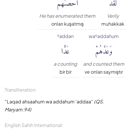
لَّقَدْ
أَحْصَىٰهُمْ
Muhammed Esed
He has enumerated them
Verily
onları kuşatmış
muhakkak
Muslim Shahin
ʿaddan
waʿaddahum
وَعَدَّهُمْ
عَدًّا
Ömer Nasuhi Bilmen
Rowwad Translation Center
a counting
and counted them
bir bir
ve onları saymıştır
Şaban Piriş
Transliteration:
Shaban Britch
Laqad ahsaahum wa addahum 'addaa
(QS.
Maryam:94)
Suat Yıldırım
English Sahih International: