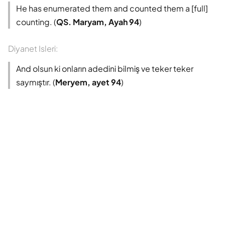
Süleyman Ateş
He has enumerated them and counted them a [full]
counting. (
QS. Maryam, Ayah 94
)
Tefhim-ul Kuran
Diyanet Isleri:
Yaşar Nuri Öztürk
And olsun ki onların adedini bilmiş ve teker teker
saymıştır. (
Meryem, ayet 94
)