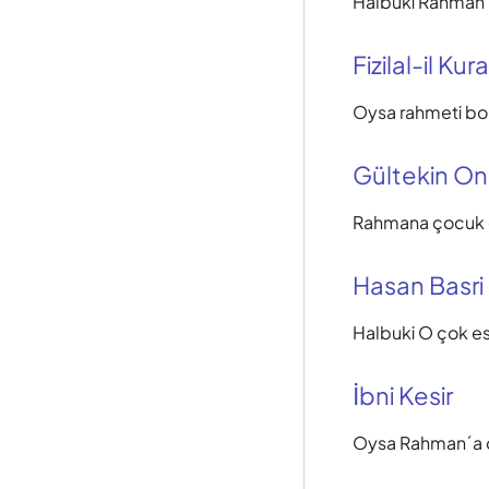
Halbuki Rahmân
Fizilal-il Kur
Oysa rahmeti bo
Gültekin O
Rahmana çocuk 
Hasan Basri
Halbuki O çok es
İbni Kesir
Oysa Rahman´a 