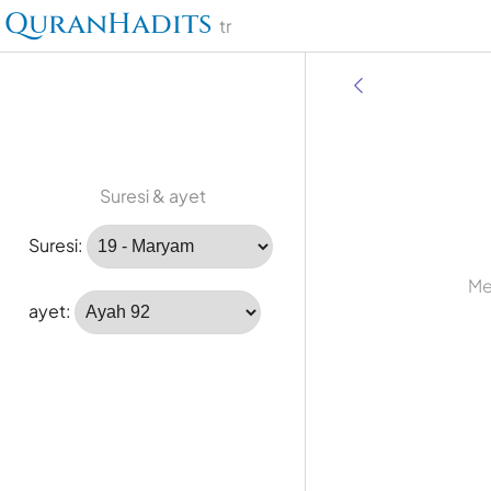
QuranHadits
tr
Suresi & ayet
Suresi:
Me
ayet: