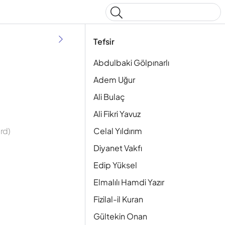
Type to start searching
Tefsir
Abdulbaki Gölpınarlı
Adem Uğur
Ali Bulaç
Ali Fikri Yavuz
Celal Yıldırım
rd)
Diyanet Vakfı
Edip Yüksel
Elmalılı Hamdi Yazır
Fizilal-il Kuran
Gültekin Onan