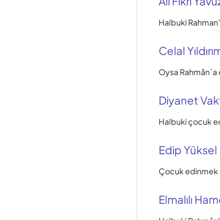
Ali Fikri Yavu
Halbuki Rahman
Celal Yıldırı
Oysa Rahmân´a ç
Diyanet Vak
Halbuki çocuk e
Edip Yüksel
Çocuk edinmek 
Elmalılı Hamd