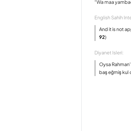
Wa maa yambagh
English Sahih Int
And it is not a
92
)
Diyanet Isleri:
Oysa Rahman'a
baş eğmiş kul o