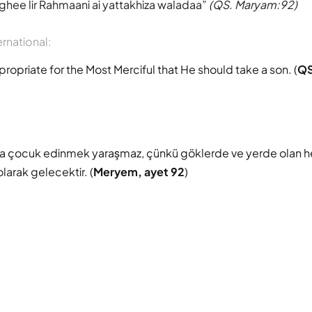
ee lir Rahmaani ai yattakhiza waladaa
(QS. Maryam:92)
ernational:
ppropriate for the Most Merciful that He should take a son. (
QS
 çocuk edinmek yaraşmaz, çünkü göklerde ve yerde olan h
larak gelecektir. (
Meryem, ayet 92
)