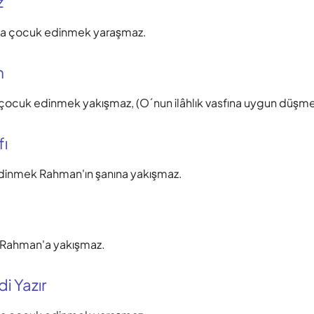
z
’a çocuk edinmek yaraşmaz.
m
ocuk edinmek yakışmaz, (O´nun ilâhlık vasfına uygun düşme
fı
dinmek Rahman'ın şanına yakışmaz.
Rahman'a yakışmaz.
i Yazır