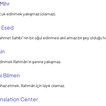
 Mihr
uk edinmek yakışmaz (olamaz).
 Esed
rahmet Sahibi´nin bir oğul edinmesi akıl almaz bir şey olduğu h
in
dinmek Rahmân’ın şanına yakışmaz.
i Bilmen
tihaz etmek, Rahmân için layık olamaz.
nslation Center