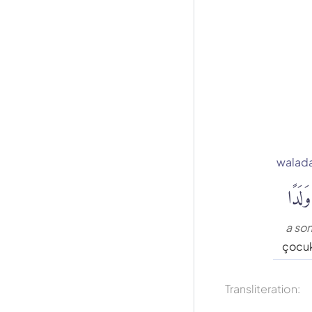
walad
وَلَدًا
a so
çocu
Transliteration: