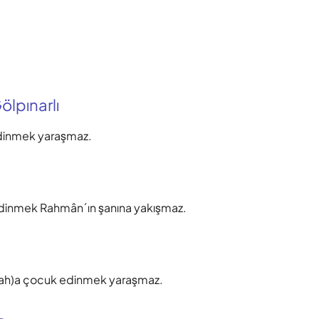
lpınarlı
dinmek yaraşmaz.
dinmek Rahmân´ın şanına yakışmaz.
lah)a çocuk edinmek yaraşmaz.