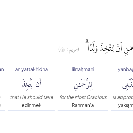
َحْمٰنِ اَنْ يَّتَّخِذَ وَلَدًا
(مريم : ١٩)
an
an yattakhidha
lilrraḥmāni
yanba
نۢبَغِى
لِلرَّحْمَٰنِ
أَن يَتَّخِذَ
n
that He should take
for the Most Gracious
is approp
k
edinmek
Rahman'a
yakış