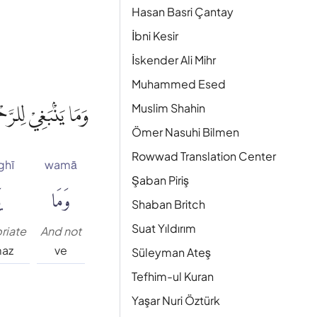
Hasan Basri Çantay
İbni Kesir
İskender Ali Mihr
Muhammed Esed
وَمَا يَنْۢبَغِيْ لِلرّ ۗ
Muslim Shahin
Ömer Nasuhi Bilmen
Rowwad Translation Center
ghī
wamā
Şaban Piriş
وَمَا
يَ
Shaban Britch
Suat Yıldırım
riate
And not
maz
ve
Süleyman Ateş
Tefhim-ul Kuran
Yaşar Nuri Öztürk