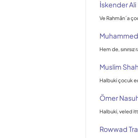
İskender Ali
Ve Rahmân´a çoc
Muhammed
Hem de, sınırsız 
Muslim Shah
Halbuki çocuk e
Ömer Nasuh
Halbuki, veled it
Rowwad Tra