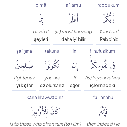
bimā
aʿlamu
rabbukum
Muhammed Esed
رَّبُّكُمْ
أَعْلَمُ
بِمَا
Muslim Shahin
of what
(is) most knowing
Your Lord
şeyleri
daha iyi bilir
Rabbiniz
Ömer Nasuhi Bilmen
ṣāliḥīna
takūnū
in
fī nufūsikum
فِى نُفُوسِكُمْۚ
إِن
تَكُونُوا۟
صَٰلِحِينَ
Rowwad Translation Center
Şaban Piriş
righteous
you are
If
(is) in yourselves
iyi kişiler
siz olursanız
eğer
içlerinizdeki
Shaban Britch
kāna lil'awwābīna
fa-innahu
فَإِنَّهُۥ
كَانَ لِلْأَوَّٰبِينَ
Suat Yıldırım
is to those who often turn (to Him)
then indeed He