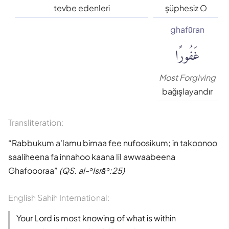
Süleyman Ateş
tevbe edenleri
şüphesiz O
ghafūran
Tefhim-ul Kuran
غَفُورًا
Yaşar Nuri Öztürk
Most Forgiving
bağışlayandır
Transliteration:
Rabbukum a'lamu bimaa fee nufoosikum; in takoonoo
saaliheena fa innahoo kaana lil awwaabeena
Ghafoooraa
(QS. al-ʾIsrāʾ:25)
English Sahih International:
Your Lord is most knowing of what is within