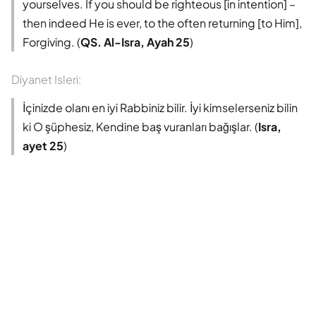
yourselves. If you should be righteous [in intention] –
then indeed He is ever, to the often returning [to Him],
Forgiving. (
QS. Al-Isra, Ayah 25
)
Diyanet Isleri:
İçinizde olanı en iyi Rabbiniz bilir. İyi kimselerseniz bilin
ki O şüphesiz, Kendine baş vuranları bağışlar. (
Isra,
ayet 25
)