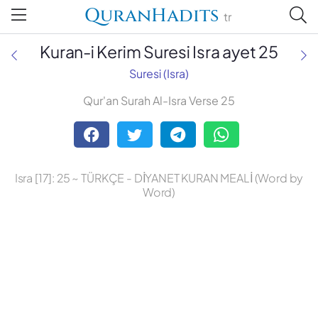
QuranHadits
tr
Kuran-i Kerim Suresi Isra ayet 25
Suresi (Isra)
Qur'an Surah Al-Isra Verse 25
Abdulbaki Gölpınarlı
Adem Uğur
Isra [17]: 25 ~ TÜRKÇE - DİYANET KURAN MEALİ (Word by
Ali Bulaç
Word)
Ali Fikri Yavuz
Celal Yıldırım
Diyanet Vakfı