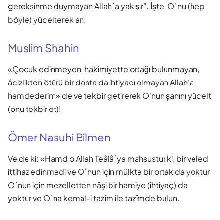
gereksinme duymayan Allah´a yakışır". İşte, O´nu (hep
böyle) yücelterek an.
Muslim Shahin
«Çocuk edinmeyen, hakimiyette ortağı bulunmayan,
âcizlikten ötürü bir dosta da ihtiyacı olmayan Allah'a
hamdederim» de ve tekbir getirerek O'nun şanını yücelt
(onu tekbir et)!
Ömer Nasuhi Bilmen
Ve de ki: «Hamd o Allah Teâlâ´ya mahsustur ki, bir veled
ittihaz edinmedi ve O´nun için mülkte bir ortak da yoktur
O´nun için mezelletten nâşi bir hamiye (ihtiyaç) da
yoktur ve O´na kemal-i tazîm ile tazîmde bulun.