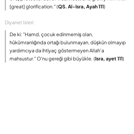
[great] glorification." (
QS. Al-Isra, Ayah 111
)
Diyanet Isleri:
De ki: "Hamd, çocuk edinmemiş olan,
hükümranlığında ortağı bulunmayan, düşkün olmayıp
yardımcıya da ihtiyaç göstermeyen Allah'a
mahsustur." O'nu gereği gibi büyükle. (
Isra, ayet 111
)