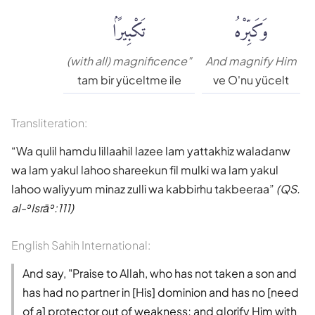
وَكَبِّرْهُ
تَكْبِيرًۢا
(with all) magnificence"
And magnify Him
tam bir yüceltme ile
ve O'nu yücelt
Transliteration:
Wa qulil hamdu lillaahil lazee lam yattakhiz waladanw
wa lam yakul lahoo shareekun fil mulki wa lam yakul
lahoo waliyyum minaz zulli wa kabbirhu takbeeraa
(QS.
al-ʾIsrāʾ:111)
English Sahih International:
And say, "Praise to Allah, who has not taken a son and
has had no partner in [His] dominion and has no [need
of a] protector out of weakness; and glorify Him with