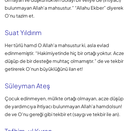
bulunmayan Allah'a mahsustur.” “Allahu Ekber” diyerek
O'nu tazim et.
Suat Yıldırım
Her türlü hamd O Allah'a mahsustur ki, asla evlad
edinmemiştir. “Hakimiyetinde hiç bir ortağı yoktur. Acze
düşüp de bir desteğe muhtaç olmamıştır.” de ve tekbir
getirerek O’nun büyüklüğünü ilan et!
Süleyman Ateş
Çocuk edinmeyen, mülkte ortağı olmayan, acze düşüp
de yardımcıya ihtiyacı bulunmayan Allah'a hamdolsun!
de ve O'nu gereği gibi tekbir et (saygı ve tekbir ile an).
Tefhim-ul Kuran