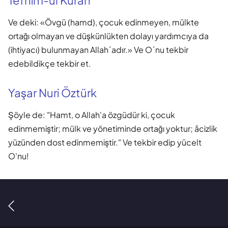
Ve deki: «Övgü (hamd), çocuk edinmeyen, mülkte
ortağı olmayan ve düşkünlükten dolayı yardımcıya da
(ihtiyacı) bulunmayan Allah´adır.» Ve O´nu tekbir
edebildikçe tekbir et.
Yaşar Nuri Öztürk
Şöyle de: "Hamt, o Allah'a özgüdür ki, çocuk
edinmemiştir; mülk ve yönetiminde ortağı yoktur; âcizlik
yüzünden dost edinmemiştir." Ve tekbir edip yücelt
O'nu!