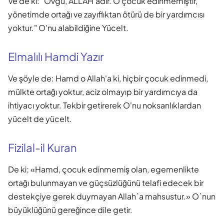
Ve de ki: "Övgü, ALLAH'adır. O çocuk edinmemiştir,
yönetimde ortağı ve zayıflıktan ötürü de bir yardımcısı
yoktur." O'nu alabildiğine Yücelt.
Elmalılı Hamdi Yazır
Ve şöyle de: Hamd o Allah'a ki, hiçbir çocuk edinmedi,
mülkte ortağı yoktur, aciz olmayıp bir yardımcıya da
ihtiyacı yoktur. Tekbir getirerek O'nu noksanlıklardan
yücelt de yücelt.
Fizilal-il Kuran
De ki; «Hamd, çocuk edinmemiş olan, egemenlikte
ortağı bulunmayan ve güçsüzlüğünü telafi edecek bir
destekçiye gerek duymayan Allah´a mahsustur.» O´nun
büyüklüğünü gereğince dile getir.