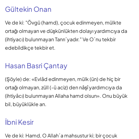
Gültekin Onan
Ve de ki: "Övgü (hamd), çocuk edinmeyen, mülkte
ortağı olmayan ve düşkünlükten dolayı yardımcıya da
(ihtiyacı) bulunmayan Tanrı´yadır." Ve O´nu tekbir
edebildikçe tekbir et.
Hasan Basri Çantay
(Şöyle) de: «Evlâd edinmeyen, mülk (ün) de hiç bir
ortağı olmayan, züll (-ü aciz) den nâşî yardımcıya da
(ihtiyâcı) bulunmayan Allaha hamd olsun». Onu büyük
bil, büyüklükle an.
İbni Kesir
Ve de ki: Hamd, O Allah´a mahsustur ki; bir çocuk