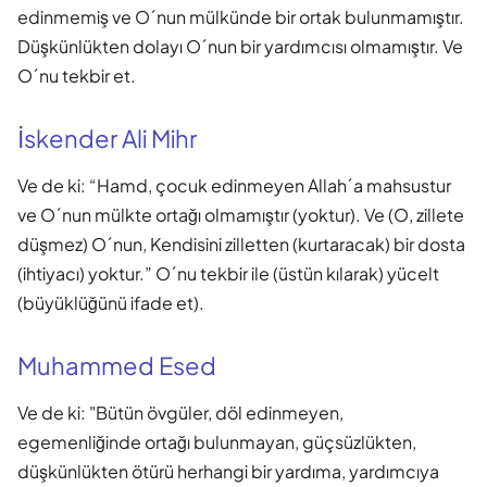
edinmemiş ve O´nun mülkünde bir ortak bulunmamıştır.
Düşkünlükten dolayı O´nun bir yardımcısı olmamıştır. Ve
O´nu tekbir et.
İskender Ali Mihr
Ve de ki: “Hamd, çocuk edinmeyen Allah´a mahsustur
ve O´nun mülkte ortağı olmamıştır (yoktur). Ve (O, zillete
düşmez) O´nun, Kendisini zilletten (kurtaracak) bir dosta
(ihtiyacı) yoktur.” O´nu tekbir ile (üstün kılarak) yücelt
(büyüklüğünü ifade et).
Muhammed Esed
Ve de ki: "Bütün övgüler, döl edinmeyen,
egemenliğinde ortağı bulunmayan, güçsüzlükten,
düşkünlükten ötürü herhangi bir yardıma, yardımcıya