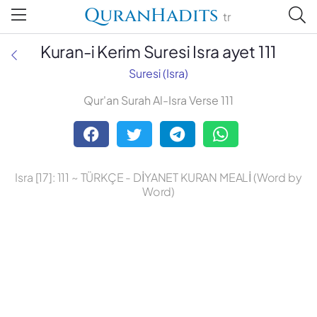
QuranHadits
tr
Kuran-i Kerim Suresi Isra ayet 111
Suresi (Isra)
Qur'an Surah Al-Isra Verse 111
Abdulbaki Gölpınarlı
Adem Uğur
Isra [17]: 111 ~ TÜRKÇE - DİYANET KURAN MEALİ (Word by
Ali Bulaç
Word)
Ali Fikri Yavuz
Celal Yıldırım
Diyanet Vakfı