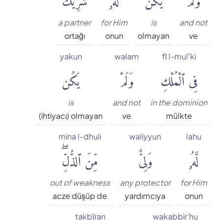
Süleyman Ateş
a partner
for Him
is
and not
Tefhim-ul Kuran
ortağı
onun
olmayan
ve
yakun
walam
fī l-mul'ki
Yaşar Nuri Öztürk
فِى ٱلْمُلْكِ
وَلَمْ
يَكُن
is
and not
in the dominion
(ihtiyacı) olmayan
ve
mülkte
mina l-dhuli
waliyyun
lahu
لَّهُۥ
وَلِىٌّ
مِّنَ ٱلذُّلِّۖ
out of weakness
any protector
for Him
acze düşüp de
yardımcıya
onun
takbīran
wakabbir'hu