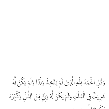
Edip Yüksel
Elmalılı Hamdi Yazır
Fizilal-il Kuran
Gültekin Onan
Hasan Basri Çantay
وَقُلِ الْحَمْدُ لِلّٰهِ الَّذِيْ لَمْ يَتَّخِذْ وَلَدًا وَّلَمْ يَكُنْ لَّهٗ
İbni Kesir
شَرِيْكٌ فِى الْمُلْكِ وَلَمْ يَكُنْ لَّهٗ وَلِيٌّ مِّنَ الذُّلِّ وَكَبِّرْهُ
İskender Ali Mihr