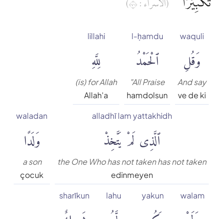
تَكْبِيْرًا ࣖ
(الإسراء : ١٧)
Muhammed Esed
lillahi
l-ḥamdu
waquli
Muslim Shahin
وَقُلِ
ٱلْحَمْدُ
لِلَّهِ
Ömer Nasuhi Bilmen
(is) for Allah
"All Praise
And say
Allah'a
hamdolsun
ve de ki
Rowwad Translation Center
waladan
alladhī lam yattakhidh
ٱلَّذِى لَمْ يَتَّخِذْ
وَلَدًا
Şaban Piriş
Shaban Britch
a son
the One Who has not taken has not taken
çocuk
edinmeyen
Suat Yıldırım
sharīkun
lahu
yakun
walam
وَلَمْ
يَكُن
لَّهُۥ
شَرِيكٌ