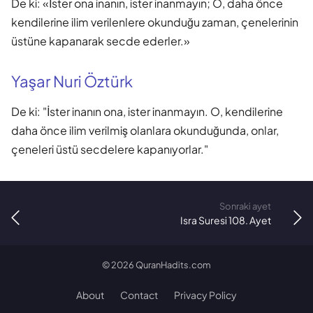
De ki: «İster ona inanın, ister inanmayın; O, daha önce
kendilerine ilim verilenlere okunduğu zaman, çenelerinin
üstüne kapanarak secde ederler.»
Yaşar Nuri Öztürk
De ki: "İster inanın ona, ister inanmayın. O, kendilerine
daha önce ilim verilmiş olanlara okunduğunda, onlar,
çeneleri üstü secdelere kapanıyorlar."
Sonraki ayet
Isra Suresi 108. Ayet
©
2026
QuranHadits.com
About
Contact
Privacy Policy