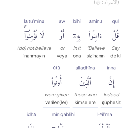
(الإسراء : ١٧)
Muhammed Esed
lā tu'minū
aw
bihi
āminū
qul
Muslim Shahin
قُلْ
ءَامِنُوا۟
بِهِۦٓ
أَوْ
لَا تُؤْمِنُوٓا۟ۚ
Ömer Nasuhi Bilmen
(do) not believe
or
in it
"Believe
Say
inanmayın
veya
ona
siz inanın
de ki
Rowwad Translation Center
ūtū
alladhīna
inna
إِنَّ
ٱلَّذِينَ
أُوتُوا۟
Şaban Piriş
Shaban Britch
were given
those who
Indeed
verilen(ler)
kimselere
şüphesiz
Suat Yıldırım
idhā
min qablihi
l-ʿil'ma
ٱلْعِلْمَ
مِن قَبْلِهِۦٓ
إِذَا