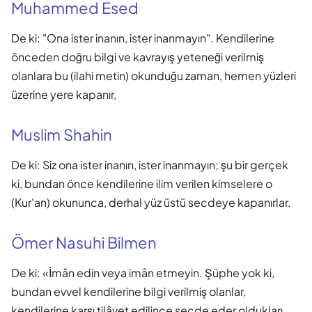
Muhammed Esed
De ki: "Ona ister inanın, ister inanmayın". Kendilerine
önceden doğru bilgi ve kavrayış yeteneği verilmiş
olanlara bu (ilahi metin) okunduğu zaman, hemen yüzleri
üzerine yere kapanır,
Muslim Shahin
De ki: Siz ona ister inanın, ister inanmayın; şu bir gerçek
ki, bundan önce kendilerine ilim verilen kimselere o
(Kur'an) okununca, derhal yüz üstü secdeye kapanırlar.
Ömer Nasuhi Bilmen
De ki: «İmân edin veya imân etmeyin. Şüphe yok ki,
bundan evvel kendilerine bilgi verilmiş olanlar,
kendilerine karşı tilâvet edilince secde eder oldukları