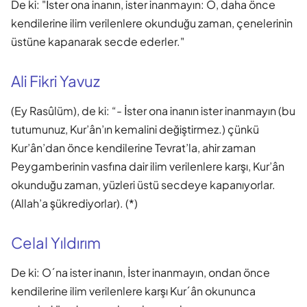
De ki: "İster ona inanın, ister inanmayın: O, daha önce
kendilerine ilim verilenlere okunduğu zaman, çenelerinin
üstüne kapanarak secde ederler."
Ali Fikri Yavuz
(Ey Rasûlüm), de ki: “- İster ona inanın ister inanmayın (bu
tutumunuz, Kur’ân’ın kemalini değiştirmez.) çünkü
Kur’ân’dan önce kendilerine Tevrat’la, ahir zaman
Peygamberinin vasfına dair ilim verilenlere karşı, Kur’ân
okunduğu zaman, yüzleri üstü secdeye kapanıyorlar.
(Allah’a şükrediyorlar). (*)
Celal Yıldırım
De ki: O´na ister inanın, İster inanmayın, ondan önce
kendilerine ilim verilenlere karşı Kur´ân okununca