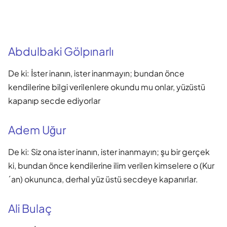
Abdulbaki Gölpınarlı
De ki: İster inanın, ister inanmayın; bundan önce
kendilerine bilgi verilenlere okundu mu onlar, yüzüstü
kapanıp secde ediyorlar
Adem Uğur
De ki: Siz ona ister inanın, ister inanmayın; şu bir gerçek
ki, bundan önce kendilerine ilim verilen kimselere o (Kur
´an) okununca, derhal yüz üstü secdeye kapanırlar.
Ali Bulaç