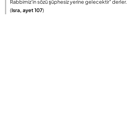
Rabbimiz'in sözü şüphesiz yerine gelecektir" derler.
(
Isra, ayet 107
)