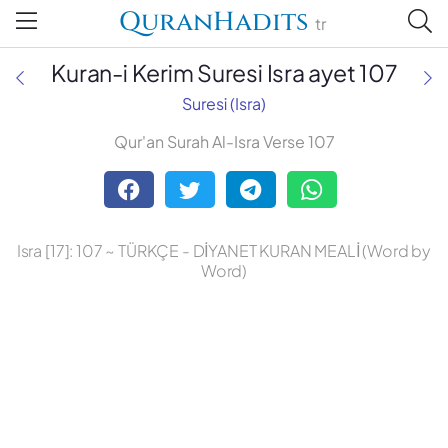
QuranHadits
tr
Kuran-i Kerim Suresi Isra ayet 107
Suresi (Isra)
Qur'an Surah Al-Isra Verse 107
Abdulbaki Gölpınarlı
Adem Uğur
Isra [17]: 107 ~ TÜRKÇE - DİYANET KURAN MEALİ (Word by
Ali Bulaç
Word)
Ali Fikri Yavuz
Celal Yıldırım
Diyanet Vakfı