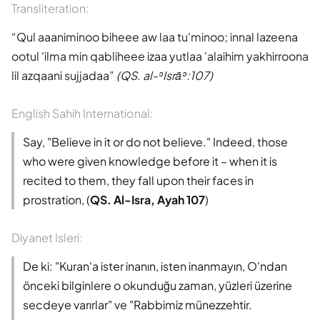
Transliteration:
Qul aaaniminoo biheee aw laa tu'minoo; innal lazeena
ootul 'ilma min qabliheee izaa yutlaa 'alaihim yakhirroona
lil azqaani sujjadaa
(QS. al-ʾIsrāʾ:107)
English Sahih International:
Say, "Believe in it or do not believe." Indeed, those
who were given knowledge before it – when it is
recited to them, they fall upon their faces in
prostration, (
QS. Al-Isra, Ayah 107
)
Diyanet Isleri:
De ki: "Kuran'a ister inanın, isten inanmayın, O'ndan
önceki bilginlere o okunduğu zaman, yüzleri üzerine
secdeye varırlar" ve "Rabbimiz münezzehtir.