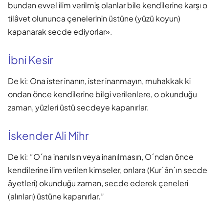
bundan evvel ilim verilmiş olanlar bile kendilerine karşı o
tilâvet olununca çenelerinin üstüne (yüzü koyun)
kapanarak secde ediyorlar».
İbni Kesir
De ki: Ona ister inanın, ister inanmayın, muhakkak ki
ondan önce kendilerine bilgi verilenlere, o okunduğu
zaman, yüzleri üstü secdeye kapanırlar.
İskender Ali Mihr
De ki: “O´na inanılsın veya inanılmasın, O´ndan önce
kendilerine ilim verilen kimseler, onlara (Kur´ân´ın secde
âyetleri) okunduğu zaman, secde ederek çeneleri
(alınları) üstüne kapanırlar.”