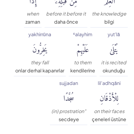
Süleyman Ateş
when
before it before it
the knowledge
Tefhim-ul Kuran
zaman
daha önce
bilgi
yakhirrūna
ʿalayhim
yut'lā
Yaşar Nuri Öztürk
يُتْلَىٰ
عَلَيْهِمْ
يَخِرُّونَ
they fall
to them
it is recited
onlar derhal kapanırlar
kendilerine
okunduğu
sujjadan
lil'adhqāni
لِلْأَذْقَانِ
سُجَّدًا
(in) prostration"
on their faces
secdeye
çeneleri üstüne