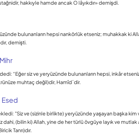
tağnidir, hakkıyle hamde ancak O lâyıkdır» demişdi.
yüzünde bulunanların hepsi nankörlük etseniz; muhakkak ki All
ır, demişti.
 Mihr
dedi: “Eğer siz ve yeryüzünde bulunanların hepsi, inkâr etsen
ükrünüze muhtaç değil)dir, Hamîd´dir.
 Esed
kledi: "Siz ve (sizinle birlikte) yeryüzünde yaşayan başka kim 
z dahi, (bilin ki) Allah, yine de her türlü övgüye layık ve mutl
ricik Tanrı)dır.