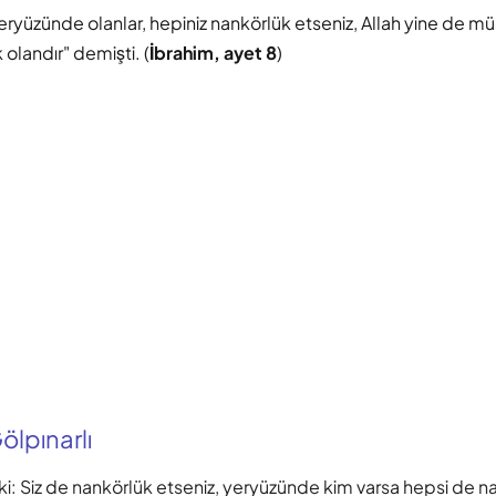
eryüzünde olanlar, hepiniz nankörlük etseniz, Allah yine de mü
olandır" demişti. (
İbrahim, ayet 8
)
lpınarlı
ki: Siz de nankörlük etseniz, yeryüzünde kim varsa hepsi de n