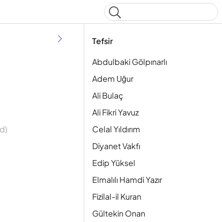
Type to start searching
Tefsir
Abdulbaki Gölpınarlı
Adem Uğur
Ali Bulaç
Ali Fikri Yavuz
Celal Yıldırım
d)
Diyanet Vakfı
Edip Yüksel
Elmalılı Hamdi Yazır
Fizilal-il Kuran
Gültekin Onan