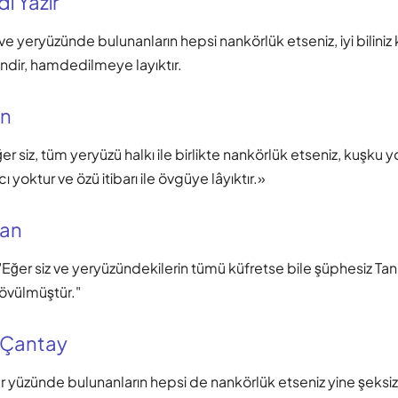
i Yazır
ve yeryüzünde bulunanların hepsi nankörlük etseniz, iyi biliniz k
ndir, hamdedilmeye layıktır.
an
r siz, tüm yeryüzü halkı ile birlikte nankörlük etseniz, kuşku yo
cı yoktur ve özü itibarı ile övgüye lâyıktır.»
nan
"Eğer siz ve yeryüzündekilerin tümü küfretse bile şüphesiz Tanr
 övülmüştür."
 Çantay
r yüzünde bulunanların hepsi de nankörlük etseniz yine şeksiz