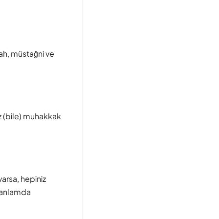
ah, müstağni ve
iz (bile) muhakkak
varsa, hepiniz
ak anlamda