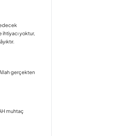
k edecek
 ihtiyacı yoktur,
yıktır.
i Allah gerçekten
LLAH muhtaç