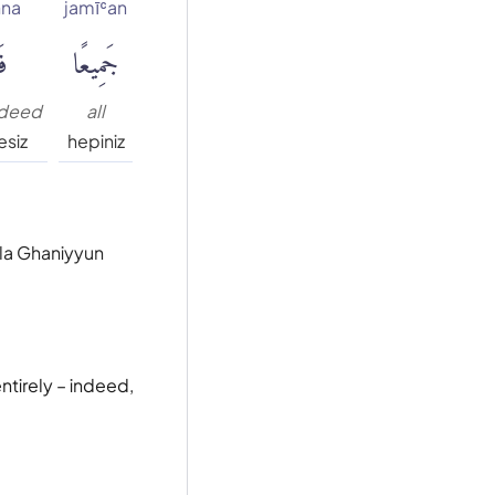
nna
jamīʿan
جَمِيعًا
فَ
ndeed
all
esiz
hepiniz
 la Ghaniyyun
ntirely – indeed,