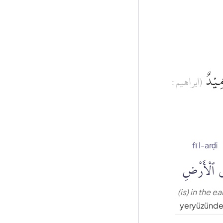
َمِيْدٌ
(ابراهيم :
fī l-arḍi
ى ٱلْأَرْضِ
(is) in the ea
yeryüzünde