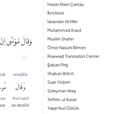
Hasan Basri Çantay
İbni Kesir
İskender Ali Mihr
Muhammed Esed
وَقَالَ مُوْسٰٓى اِنْ ت
Muslim Shahin
Ömer Nasuhi Bilmen
١٤)
Rowwad Translation Center
Şaban Piriş
Shaban Britch
ūsā
waqāla
وَقَالَ
مُوسَ
Suat Yıldırım
Süleyman Ateş
usa
And said
Tefhim-ul Kuran
usa
ve dedi ki
Yaşar Nuri Öztürk