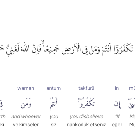
َكْفُرُوْٓا اَنْتُمْ وَمَنْ فِى الْاَرْضِ جَمِيْعًا ۙفَاِنَّ اللّٰهَ لَغَنِيٌّ ح
waman
antum
takfurū
in
m
ىٰٓ
إِن
تَكْفُرُوٓا۟
أَنتُمْ
وَمَن
فِ
rth
and whoever
you
you disbelieve
"If
M
ki
ve kimseler
siz
nankörlük etseniz
eğer
M