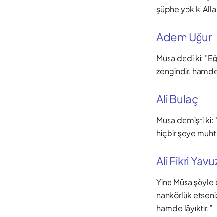
şüphe yok ki All
Adem Uğur
Musa dedi ki: "Eğ
zengindir, hamde
Ali Bulaç
Musa demişti ki: 
hiçbir şeye muhta
Ali Fikri Yavu
Yine Mûsa şöyle d
nankörlük etseniz
hamde lâyıktır.”