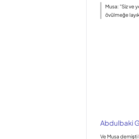
Musa: "Siz ve y
övülmeğe layık 
Abdulbaki Gö
Ve Musa demişti 