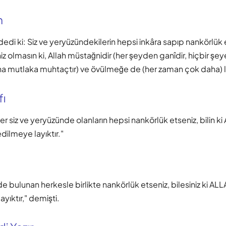
m
edi ki: Siz ve yeryüzündekilerin hepsi inkâra sapıp nankörlü
iz olmasın ki, Allah müstağnidir (her şeyden ganîdir, hiçbir şeye
na mutlaka muhtaçtır) ve övülmeğe de (her zaman çok daha) lâ
fı
er siz ve yeryüzünde olanların hepsi nankörlük etseniz, bilin k
dilmeye layıktır."
e bulunan herkesle birlikte nankörlük etseniz, bilesiniz ki A
ayıktır," demişti.