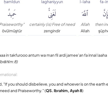
ḥamīdun
laghaniyyun
l-laha
fa-i
إِنَّ
ٱللَّهَ
لَغَنِىٌّ
حَمِيدٌ
Praiseworthy"
certainly (is) Free of need
Allah
then i
övülmüştür
zengindir
Allah
şüph
a in takfurooo antum wa man fil ardi jamee'an fa innal laaha
Ibrāhīm:8)
ernational:
, "If you should disbelieve, you and whoever is on the earth e
f need and Praiseworthy." (
QS. Ibrahim, Ayah 8
)