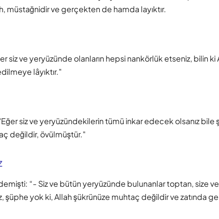
ah, müstağnidir ve gerçekten de hamda layıktır.
er siz ve yeryüzünde olanların hepsi nankörlük etseniz, bilin k
dilmeye lâyıktır."
"Eğer siz ve yeryüzündekilerin tümü inkar edecek olsanız bile 
ç değildir, övülmüştür."
z
emişti: “- Siz ve bütün yeryüzünde bulunanlar toptan, size ve
, şüphe yok ki, Allah şükrünüze muhtaç değildir ve zatında ge