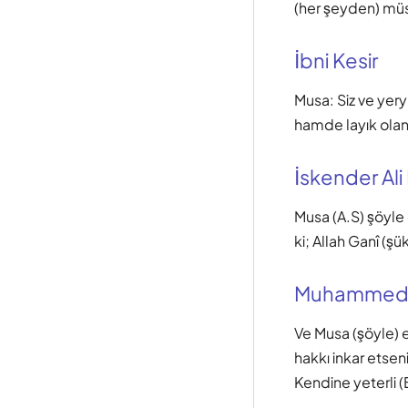
(her şeyden) müs
İbni Kesir
Musa: Siz ve yer
hamde layık oland
İskender Ali
Musa (A.S) şöyle 
ki; Allah Ganî (ş
Muhammed
Ve Musa (şöyle) e
hakkı inkar etseni
Kendine yeterli (Bi