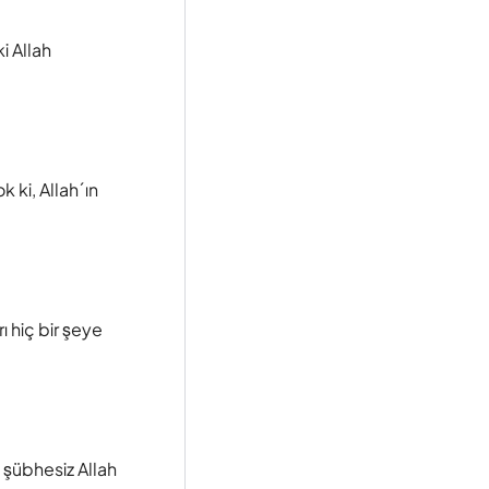
i Allah
k ki, Allah´ın
ı hiç bir şeye
 şübhesiz Allah