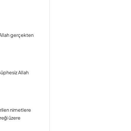
i Allah gerçekten
şüphesiz Allah
rilen nimetlere
reği üzere