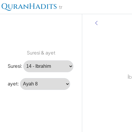
QuranHadits
tr
Suresi & ayet
Suresi:
İ
ayet: