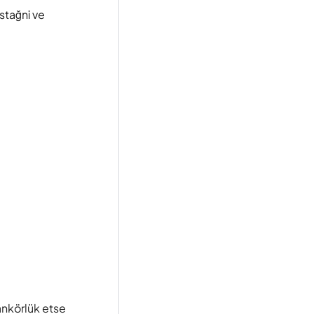
stağni ve
ankörlük etse