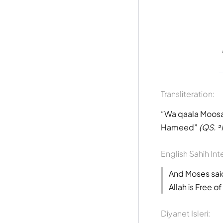
Transliteration:
Wa qaala Moosaa
Hameed
(QS. ʾ
English Sahih Int
And Moses said
Allah is Free o
Diyanet Isleri: