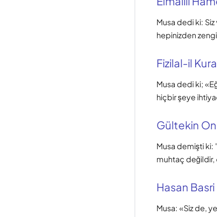
Elmalılı Hamd
Musa dedi ki: Siz 
hepinizden zengi
Fizilal-il Kur
Musa dedi ki; «Eğe
hiçbir şeye ihtiya
Gültekin O
Musa demişti ki: 
muhtaç değildir,
Hasan Basri
Musa: «Siz de, ye