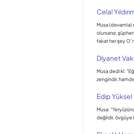
Celal Yıldırı
Musa (devamla) d
olursanız, şüphen
fakat her şey O´
Diyanet Vak
Musa dedi ki: "Eğ
zengindir, hamde
Edip Yüksel
Musa: "Yeryüzünd
değildir, övgüye l