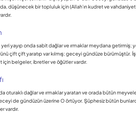
, düşünecek bir topluluk için (Allah’ın kudret ve vahdaniyeti
ardır.
m
, yeri yayıp onda sabit dağlar ve ırmaklar meydana getirmiş; 
ünü çift çift yaratıp var kılmış; geceyi gündüze bürümüştür. İ
 için belgeler, ibretler ve öğütler vardır.
fı
a oturaklı dağlar ve ırmaklar yaratan ve orada bütün meyveler
eceyi de gündüzün üzerine O örtüyor. Şüphesiz bütün bunlar
er vardır.