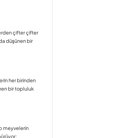
den çifter çifter
da düşünen bir
erin her birinden
en bir topluluk
ıp meyvelerin
bürüyor;