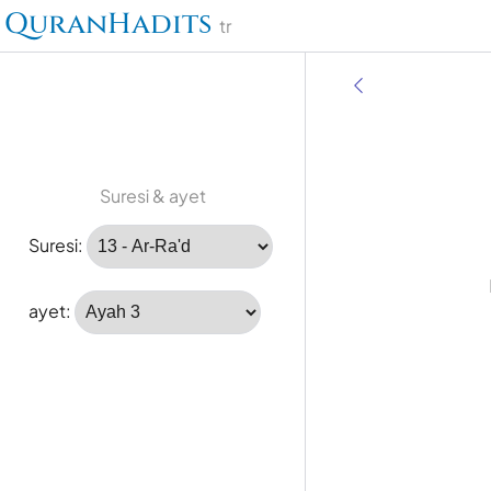
QuranHadits
tr
Suresi & ayet
Suresi:
ayet: