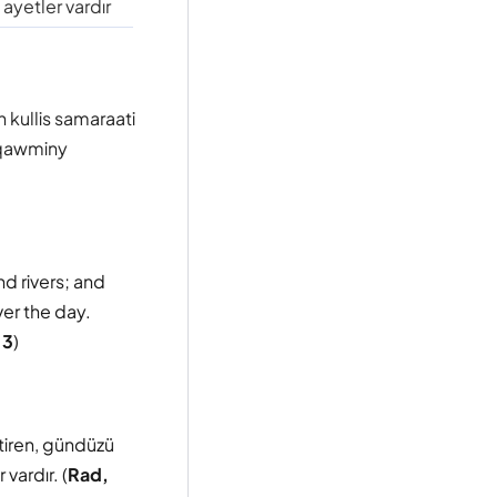
ayetler vardır
kullis samaraati
liqawminy
d rivers; and
ver the day.
 3
)
ştiren, gündüzü
vardır. (
Rad,