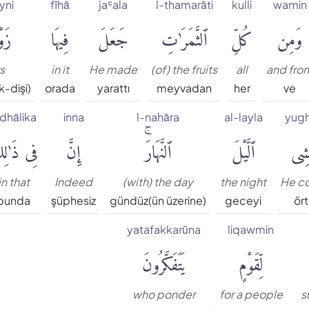
yni
fīhā
jaʿala
l-thamarāti
kulli
wamin
وَمِن
كُلِّ
ٱلثَّمَرَٰتِ
جَعَلَ
فِيهَا
زَو
s
in it
He made
(of) the fruits
all
and fro
k-dişi)
orada
yarattı
meyvadan
her
ve
 dhālika
inna
l-nahāra
al-layla
yugh
ْشِى
ٱلَّيْلَ
ٱلنَّهَارَۚ
إِنَّ
فِى ذَٰلِ
in that
Indeed
(with) the day
the night
He c
bunda
şüphesiz
gündüz(ün üzerine)
geceyi
ört
yatafakkarūna
liqawmin
لِّقَوْمٍ
يَتَفَكَّرُونَ
who ponder
for a people
s