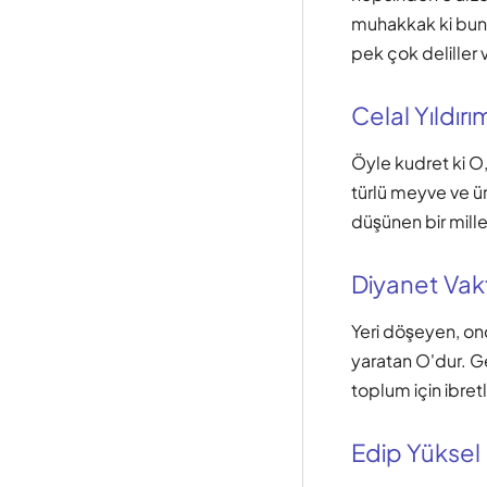
muhakkak ki bunda
pek çok deliller v
Celal Yıldırı
Öyle kudret ki O
türlü meyve ve ür
düşünen bir millet
Diyanet Vak
Yeri döşeyen, ond
yaratan O'dur. G
toplum için ibretl
Edip Yüksel