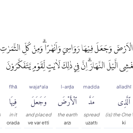
 الْاَرْضَ وَجَعَلَ فِيْهَا رَوَاسِيَ وَاَنْهٰرًا ۗوَمِنْ كُلِّ الثَّمَرٰت
ْشِى الَّيْلَ النَّهَارَۗ اِنَّ فِيْ ذٰلِكَ لَاٰيٰتٍ لِّقَوْمٍ يَّتَفَكَّرُوْنَ
fīhā
wajaʿala
l-arḍa
madda
alladhī
ٱلَّذِى
مَدَّ
ٱلْأَرْضَ
وَجَعَلَ
فِيهَا
s
in it
and placed
the earth
spread
(is) the One
orada
ve var etti
arzı
uzattı
ki