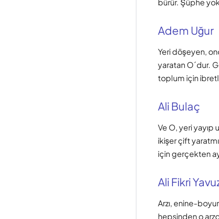
bürür. Şüphe yok 
Adem Uğur
Yeri döşeyen, ond
yaratan O´dur. G
toplum için ibretl
Ali Bulaç
Ve O, yeri yayıp 
ikişer çift yara
için gerçekten ay
Ali Fikri Yavu
Arzı, enine-boyun
hepsinden o arzda