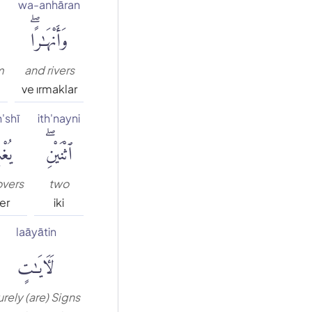
wa-anhāran
وَأَنْهَٰرًاۖ
m
and rivers
ve ırmaklar
'shī
ith'nayni
ٱثْنَيْنِۖ
يُغ
overs
two
er
iki
laāyātin
لَءَايَٰتٍ
urely (are) Signs