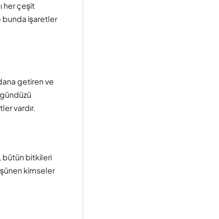
ı her çeşit
 bunda işaretler
dana getiren ve
e gündüzü
ler vardır.
 bütün bitkileri
düşünen kimseler