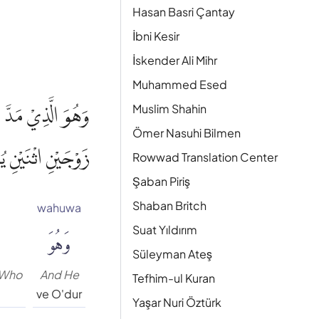
Hasan Basri Çantay
İbni Kesir
İskender Ali Mihr
Muhammed Esed
وَهُوَ الَّذِيْ مَدَّ
Muslim Shahin
Ömer Nasuhi Bilmen
زَوْجَيْنِ اثْنَيْنِ يُغ
Rowwad Translation Center
Şaban Piriş
Shaban Britch
wahuwa
وَهُوَ
Suat Yıldırım
Süleyman Ateş
 Who
And He
Tefhim-ul Kuran
ve O'dur
Yaşar Nuri Öztürk