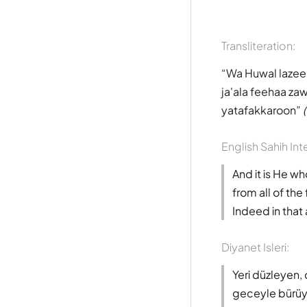
Transliteration:
Wa Huwal lazee 
ja'ala feehaa zawj
yatafakkaroon
English Sahih Int
And it is He w
from all of th
Indeed in that 
Diyanet Isleri:
Yeri düzleyen, 
geceyle bürüye