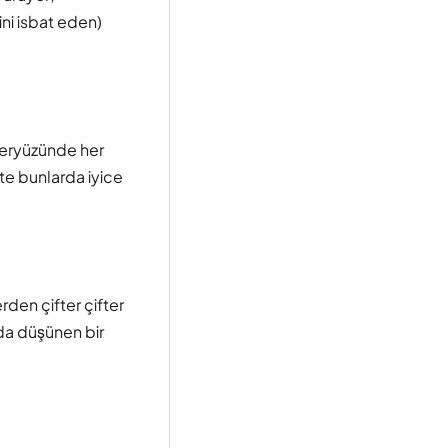
ni isbat eden)
yeryüzünde her
şte bunlarda iyice
den çifter çifter
da düşünen bir