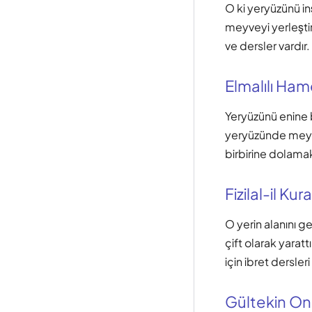
O ki yeryüzünü inş
meyveyi yerleşti
ve dersler vardır.
Elmalılı Hamd
Yeryüzünü enine 
yeryüzünde meyve
birbirine dolamak
Fizilal-il Kur
O yerin alanını ge
çift olarak yara
için ibret dersleri
Gültekin O