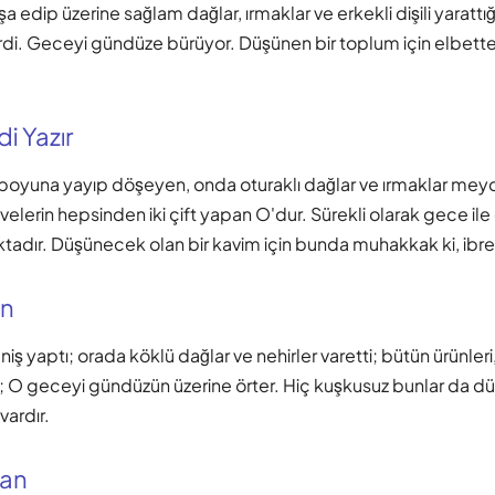
a edip üzerine sağlam dağlar, ırmaklar ve erkekli dişili yarattığ
rdi. Geceyi gündüze bürüyor. Düşünen bir toplum için elbette
i Yazır
boyuna yayıp döşeyen, onda oturaklı dağlar ve ırmaklar mey
lerin hepsinden iki çift yapan O'dur. Sürekli olarak gece il
tadır. Düşünecek olan bir kavim için bunda muhakkak ki, ibret
an
niş yaptı; orada köklü dağlar ve nehirler varetti; bütün ürünleri,
ttı; O geceyi gündüzün üzerine örter. Hiç kuşkusuz bunlar da 
 vardır.
nan