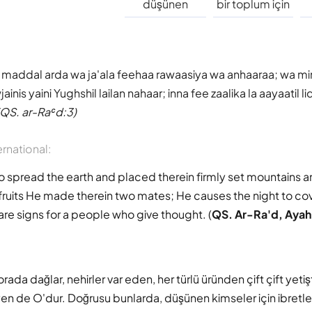
düşünen
bir toplum için
maddal arda wa ja'ala feehaa rawaasiya wa anhaaraa; wa min 
ainis yaini Yughshil lailan nahaar; inna fee zaalika la aayaatil 
(QS. ar-Raʿd:3)
ernational:
ho spread the earth and placed therein firmly set mountains an
e fruits He made therein two mates; He causes the night to co
are signs for a people who give thought. (
QS. Ar-Ra'd, Ayah
orada dağlar, nehirler var eden, her türlü üründen çift çift yeti
n de O'dur. Doğrusu bunlarda, düşünen kimseler için ibretler 