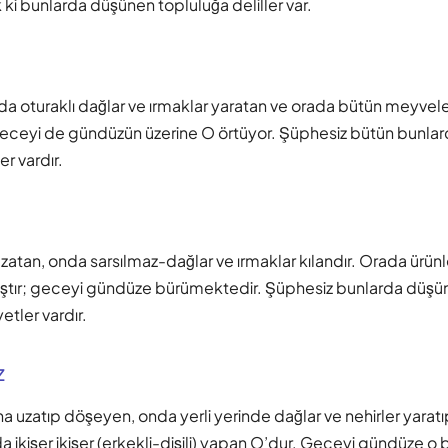
ki bunlarda düşünen topluluğa deliller var.
a oturaklı dağlar ve ırmaklar yaratan ve orada bütün meyveler
eceyi de gündüzün üzerine O örtüyor. Şüphesiz bütün bunlar
er vardır.
uzatan, onda sarsılmaz-dağlar ve ırmaklar kılandır. Orada ürünl
tmıştır; geceyi gündüze bürümektedir. Şüphesiz bunlarda düşün
etler vardır.
z
a uzatıp döşeyen, onda yerli yerinde dağlar ve nehirler yarat
 ikişer ikişer (erkekli-dişili) yapan O’dur. Geceyi gündüze o 