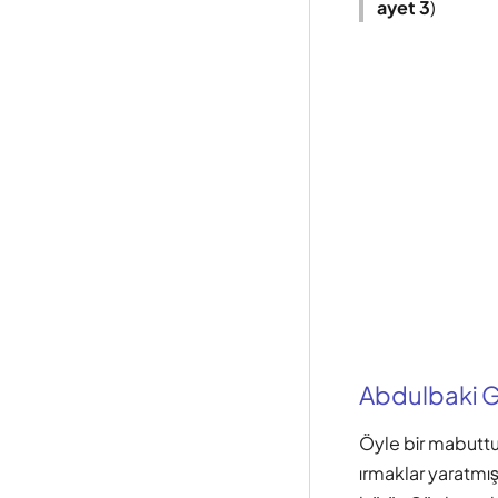
ayet 3
)
Abdulbaki Gö
Öyle bir mabuttu
ırmaklar yaratmı