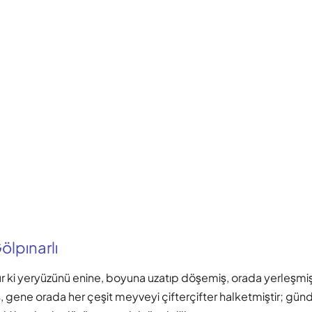
lpınarlı
r ki yeryüzünü enine, boyuna uzatıp döşemiş, orada yerleşmiş
ş, gene orada her çeşit meyveyi çifterçifter halketmiştir; gü