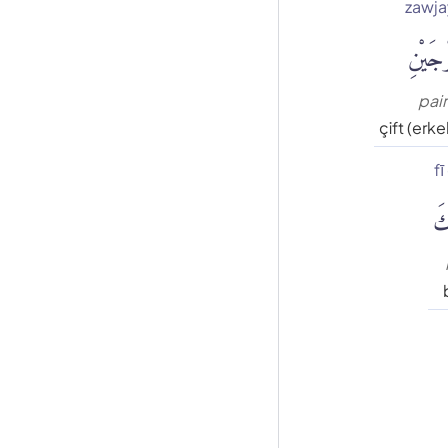
zawja
ْجَيْنِ
pair
çift (erke
fī
كَ