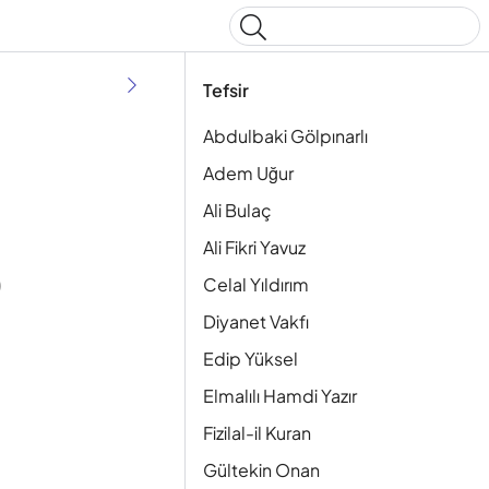
Type to start searching
Tefsir
Abdulbaki Gölpınarlı
Adem Uğur
Ali Bulaç
Ali Fikri Yavuz
Celal Yıldırım
)
Diyanet Vakfı
Edip Yüksel
Elmalılı Hamdi Yazır
Fizilal-il Kuran
Gültekin Onan