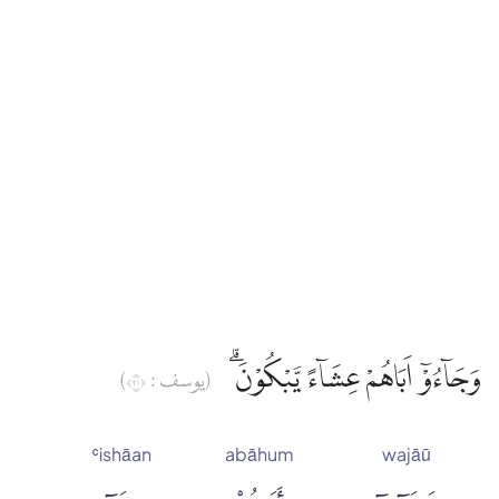
Edip Yüksel
Elmalılı Hamdi Yazır
Fizilal-il Kuran
Gültekin Onan
Hasan Basri Çantay
وَجَاۤءُوْٓ اَبَاهُمْ عِشَاۤءً يَّبْكُوْنَۗ
(يوسف : ١٢)
İbni Kesir
ʿishāan
abāhum
wajāū
İskender Ali Mihr