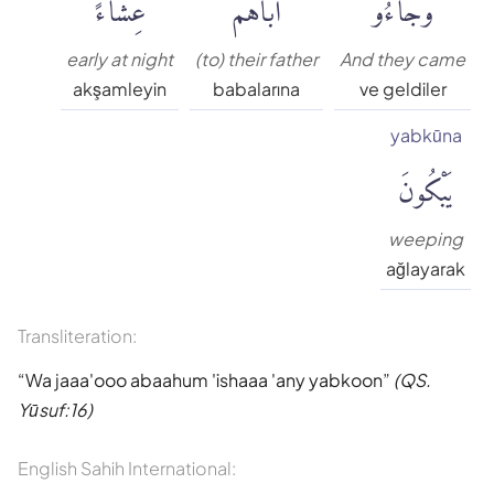
عِشَآءً
أَبَاهُمْ
وَجَآءُوٓ
Muhammed Esed
early at night
(to) their father
And they came
akşamleyin
babalarına
ve geldiler
Muslim Shahin
yabkūna
يَبْكُونَ
Ömer Nasuhi Bilmen
Rowwad Translation Center
weeping
ağlayarak
Şaban Piriş
Transliteration:
Shaban Britch
Wa jaaa'ooo abaahum 'ishaaa 'any yabkoon
(QS.
Yūsuf:16)
Suat Yıldırım
English Sahih International: