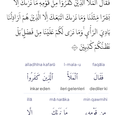
فَقَالَ الْمَلَاُ الَّذِيْنَ كَفَرُوْا مِنْ قَوْمِهٖ مَا نَرٰىكَ اِلَّا
بَشَرًا مِّثْلَنَا وَمَا نَرٰىكَ اتَّبَعَكَ اِلَّا الَّذِيْنَ هُمْ اَرَاذِلُنَا
بَادِيَ الرَّأْيِۚ وَمَا نَرٰى لَكُمْ عَلَيْنَا مِنْ فَضْلٍۢ بَلْ
نَظُنُّكُمْ كٰذِبِيْنَ ٢٧
alladhīna kafarū
l-mala-u
faqāla
فَقَالَ
ٱلْمَلَأُ
ٱلَّذِينَ كَفَرُوا۟
inkar eden
ileri gelenleri
dediler ki
illā
mā narāka
min qawmihi
مِن قَوْمِهِۦ
مَا نَرَىٰكَ
إِلَّا