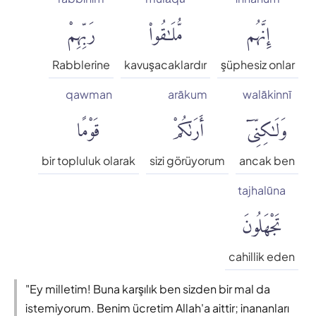
إِنَّهُم
مُّلَٰقُوا۟
رَبِّهِمْ
Rabblerine
kavuşacaklardır
şüphesiz onlar
qawman
arākum
walākinnī
وَلَٰكِنِّىٓ
أَرَىٰكُمْ
قَوْمًا
bir topluluk olarak
sizi görüyorum
ancak ben
tajhalūna
تَجْهَلُونَ
cahillik eden
"Ey milletim! Buna karşılık ben sizden bir mal da
istemiyorum. Benim ücretim Allah'a aittir; inananları