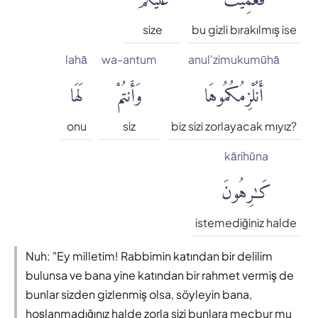
size
bu gizli bırakılmış ise
lahā
wa-antum
anul'zimukumūhā
أَنُلْزِمُكُمُوهَا
وَأَنتُمْ
لَهَا
onu
siz
biz sizi zorlayacak mıyız?
kārihūna
كَٰرِهُونَ
istemediğiniz halde
Nuh: "Ey milletim! Rabbimin katından bir delilim
bulunsa ve bana yine katından bir rahmet vermiş de
bunlar sizden gizlenmiş olsa, söyleyin bana,
hoşlanmadığınız halde zorla sizi bunlara mecbur mu