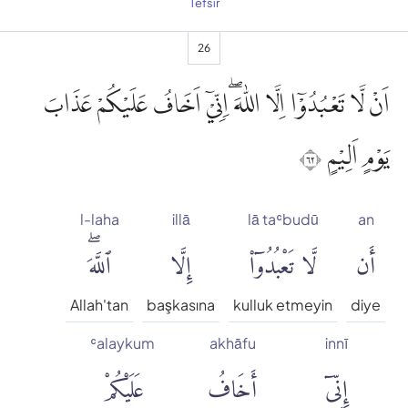
Tefsir
26
اَنْ لَّا تَعْبُدُوْٓا اِلَّا اللّٰهَ ۖاِنِّيْٓ اَخَافُ عَلَيْكُمْ عَذَابَ
يَوْمٍ اَلِيْمٍ ٢٦
l-laha
illā
lā taʿbudū
an
أَن
لَّا تَعْبُدُوٓا۟
إِلَّا
ٱللَّهَۖ
Allah'tan
başkasına
kulluk etmeyin
diye
ʿalaykum
akhāfu
innī
إِنِّىٓ
أَخَافُ
عَلَيْكُمْ