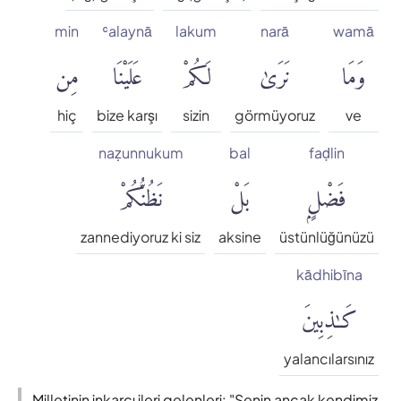
min
ʿalaynā
lakum
narā
wamā
وَمَا
نَرَىٰ
لَكُمْ
عَلَيْنَا
مِن
hiç
bize karşı
sizin
görmüyoruz
ve
naẓunnukum
bal
faḍlin
فَضْلٍۭ
بَلْ
نَظُنُّكُمْ
zannediyoruz ki siz
aksine
üstünlüğünüzü
kādhibīna
كَٰذِبِينَ
yalancılarsınız
Milletinin inkarcı ileri gelenleri: "Senin ancak kendimiz