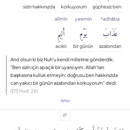
sizin hakkınızda
korkuyorum
şüphesiz ben
alīmin
yawmin
ʿadhāba
عَذَابَ
يَوْمٍ
أَلِيمٍ
acıklı
bir günün
azabından
And olsun ki biz Nuh'u kendi milletine gönderdik;
"Ben sizin için apaçık bir uyarıcıyım; Allah'tan
başkasına kulluk etmeyin; doğrusu ben hakkınızda
can yakıcı bir günün azabından korkuyorum" dedi.
([11] Hud: 26)
Tefsir
27