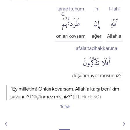
ṭaradttuhum
in
l-lahi
ٱللَّهِ
إِن
طَرَدتُّهُمْۚ
onları kovsam
eğer
Allah'a
afalā tadhakkarūna
أَفَلَا تَذَكَّرُونَ
düşünmüyor musunuz?
"Ey milletim! Onları kovarsam, Allah'a karşı beni kim
savunur? Düşünmez misiniz?"
([11] Hud: 30)
Tefsir