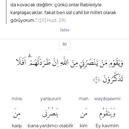
da kovacak değilim; çünkü onlar Rableriyle
karşılaşacaklar; fakat ben sizi cahil bir millet olarak
görüyorum."
([11] Hud: 29)
Tefsir
30
وَيٰقَوْمِ مَنْ يَّنْصُرُنِيْ مِنَ اللّٰهِ اِنْ طَرَدْتُّهُمْ ۗ اَفَلَا
تَذَكَّرُوْنَ ٣٠
mina
yanṣurunī
man
wayāqawmi
وَيَٰقَوْمِ
مَن
يَنصُرُنِى
مِنَ
karşı
bana yardımcı olabilir
kim
Ey kavmim