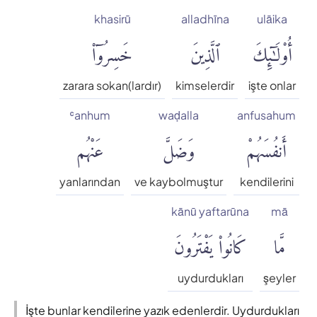
khasirū
alladhīna
ulāika
أُو۟لَٰٓئِكَ
ٱلَّذِينَ
خَسِرُوٓا۟
zarara sokan(lardır)
kimselerdir
işte onlar
ʿanhum
waḍalla
anfusahum
أَنفُسَهُمْ
وَضَلَّ
عَنْهُم
yanlarından
ve kaybolmuştur
kendilerini
kānū yaftarūna
mā
مَّا
كَانُوا۟ يَفْتَرُونَ
uydurdukları
şeyler
İşte bunlar kendilerine yazık edenlerdir. Uydurdukları