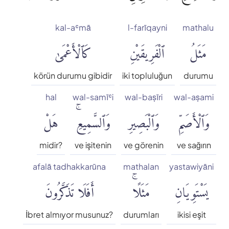
kal-aʿmā
l-farīqayni
mathalu
مَثَلُ
ٱلْفَرِيقَيْنِ
كَٱلْأَعْمَىٰ
körün durumu gibidir
iki topluluğun
durumu
hal
wal-samīʿi
wal-baṣīri
wal-aṣami
وَٱلْأَصَمِّ
وَٱلْبَصِيرِ
وَٱلسَّمِيعِۚ
هَلْ
midir?
ve işitenin
ve görenin
ve sağırın
afalā tadhakkarūna
mathalan
yastawiyāni
يَسْتَوِيَانِ
مَثَلًاۚ
أَفَلَا تَذَكَّرُونَ
İbret almıyor musunuz?
durumları
ikisi eşit