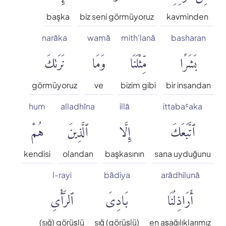
başka
biz seni görmüyoruz
kavminden
narāka
wamā
mith'lanā
basharan
بَشَرًا
مِّثْلَنَا
وَمَا
نَرَىٰكَ
görmüyoruz
ve
bizim gibi
bir insandan
hum
alladhīna
illā
ittabaʿaka
ٱتَّبَعَكَ
إِلَّا
ٱلَّذِينَ
هُمْ
kendisi
olandan
başkasının
sana uyduğunu
l-rayi
bādiya
arādhilunā
أَرَاذِلُنَا
بَادِىَ
ٱلرَّأْىِ
(sığ) görüşlü
sığ (görüşlü)
en aşağılıklarımız