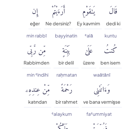
قَالَ
يَٰقَوْمِ
أَرَءَيْتُمْ
إِن
eğer
Ne dersiniz?
Ey kavmim
dedi ki
min rabbī
bayyinatin
ʿalā
kuntu
كُنتُ
عَلَىٰ
بَيِّنَةٍ
مِّن رَّبِّى
Rabbimden
bir delil
üzere
ben isem
min ʿindihi
raḥmatan
waātānī
وَءَاتَىٰنِى
رَحْمَةً
مِّنْ عِندِهِۦ
katından
bir rahmet
ve bana vermişse
ʿalaykum
faʿummiyat
فَعُمِّيَتْ
عَلَيْكُمْ