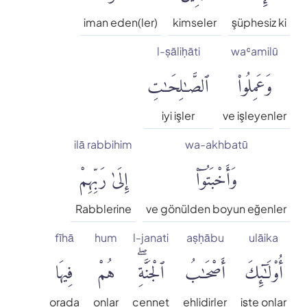
iman eden(ler)
kimseler
şüphesiz ki
l-ṣāliḥāti
waʿamilū
وَعَمِلُوا۟
ٱلصَّٰلِحَٰتِ
iyi işler
ve işleyenler
ilā rabbihim
wa-akhbatū
وَأَخْبَتُوٓا۟
إِلَىٰ رَبِّهِمْ
Rabblerine
ve gönülden boyun eğenler
fīhā
hum
l-janati
aṣḥābu
ulāika
أُو۟لَٰٓئِكَ
أَصْحَٰبُ
ٱلْجَنَّةِۖ
هُمْ
فِيهَا
orada
onlar
cennet
ehlidirler
işte onlar