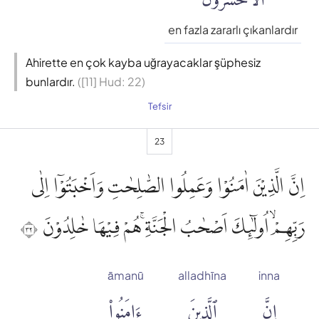
en fazla zararlı çıkanlardır
Ahirette en çok kayba uğrayacaklar şüphesiz
bunlardır.
([11] Hud: 22)
Tefsir
23
اِنَّ الَّذِيْنَ اٰمَنُوْا وَعَمِلُوا الصّٰلِحٰتِ وَاَخْبَتُوْٓا اِلٰى
رَبِّهِمْۙ اُولٰۤىِٕكَ اَصْحٰبُ الْجَنَّةِۚ هُمْ فِيْهَا خٰلِدُوْنَ ٢٣
āmanū
alladhīna
inna
إِنَّ
ٱلَّذِينَ
ءَامَنُوا۟