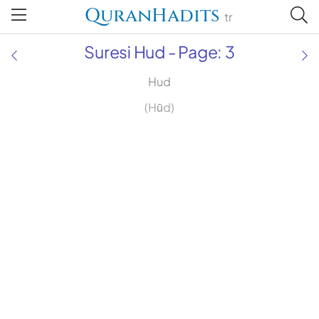
QuranHadits
tr
Suresi Hud - Page: 3
Hud
(Hūd)