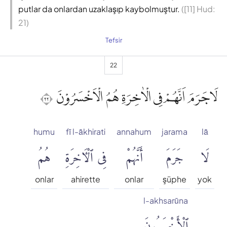
putlar da onlardan uzaklaşıp kaybolmuştur.
([11] Hud:
21)
Tefsir
22
لَاجَرَمَ اَنَّهُمْ فِى الْاٰخِرَةِ هُمُ الْاَخْسَرُوْنَ ٢٢
humu
fī l-ākhirati
annahum
jarama
lā
لَا
جَرَمَ
أَنَّهُمْ
فِى ٱلْءَاخِرَةِ
هُمُ
onlar
ahirette
onlar
şüphe
yok
l-akhsarūna
ٱلْأَخْسَرُونَ