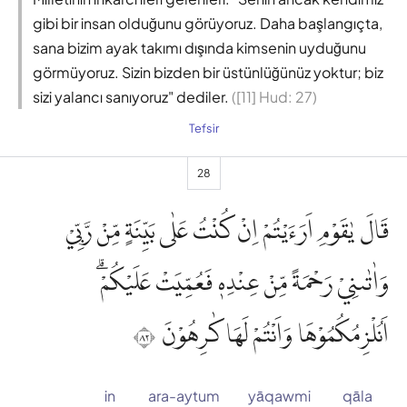
gibi bir insan olduğunu görüyoruz. Daha başlangıçta,
sana bizim ayak takımı dışında kimsenin uyduğunu
görmüyoruz. Sizin bizden bir üstünlüğünüz yoktur; biz
sizi yalancı sanıyoruz" dediler.
([11] Hud: 27)
Tefsir
28
قَالَ يٰقَوْمِ اَرَءَيْتُمْ اِنْ كُنْتُ عَلٰى بَيِّنَةٍ مِّنْ رَّبِّيْ
وَاٰتٰىنِيْ رَحْمَةً مِّنْ عِنْدِهٖ فَعُمِّيَتْ عَلَيْكُمْۗ
اَنُلْزِمُكُمُوْهَا وَاَنْتُمْ لَهَا كٰرِهُوْنَ ٢٨
in
ara-aytum
yāqawmi
qāla