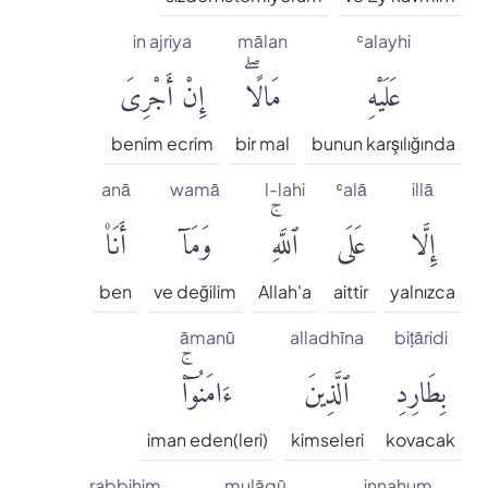
in ajriya
mālan
ʿalayhi
عَلَيْهِ
مَالًاۖ
إِنْ أَجْرِىَ
benim ecrim
bir mal
bunun karşılığında
anā
wamā
l-lahi
ʿalā
illā
إِلَّا
عَلَى
ٱللَّهِۚ
وَمَآ
أَنَا۠
ben
ve değilim
Allah'a
aittir
yalnızca
āmanū
alladhīna
biṭāridi
بِطَارِدِ
ٱلَّذِينَ
ءَامَنُوٓا۟ۚ
iman eden(leri)
kimseleri
kovacak
rabbihim
mulāqū
innahum