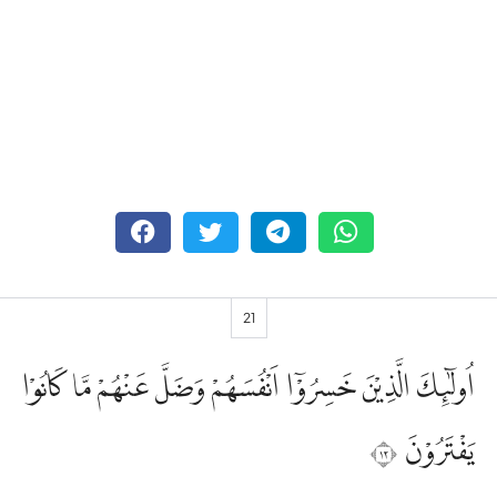
21
اُولٰۤىِٕكَ الَّذِيْنَ خَسِرُوْٓا اَنْفُسَهُمْ وَضَلَّ عَنْهُمْ مَّا كَانُوْا
يَفْتَرُوْنَ ٢١