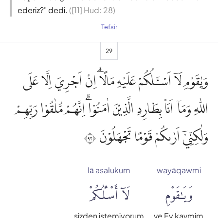
ederiz?" dedi.
([11] Hud: 28)
Tefsir
29
وَيٰقَوْمِ لَآ اَسْـَٔلُكُمْ عَلَيْهِ مَالًاۗ اِنْ اَجْرِيَ اِلَّا عَلَى
اللّٰهِ وَمَآ اَنَا۠ بِطَارِدِ الَّذِيْنَ اٰمَنُوْاۗ اِنَّهُمْ مُّلٰقُوْا رَبِّهِمْ
وَلٰكِنِّيْٓ اَرٰىكُمْ قَوْمًا تَجْهَلُوْنَ ٢٩
lā asalukum
wayāqawmi
وَيَٰقَوْمِ
لَآ أَسْـَٔلُكُمْ
sizden istemiyorum
ve Ey kavmim