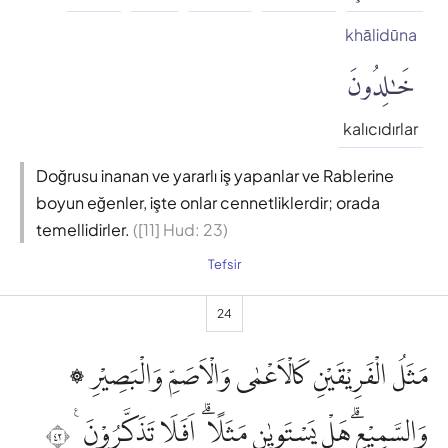
khālidūna
خَٰلِدُونَ
kalıcıdırlar
Doğrusu inanan ve yararlı iş yapanlar ve Rablerine
boyun eğenler, işte onlar cennetliklerdir; orada
temellidirler.
([11] Hud: 23)
Tefsir
24
۞ مَثَلُ الْفَرِيْقَيْنِ كَالْاَعْمٰى وَالْاَصَمِّ وَالْبَصِيْرِ
وَالسَّمِيْعِۗ هَلْ يَسْتَوِيٰنِ مَثَلًا ۗ اَفَلَا تَذَكَّرُوْنَ ࣖ ٢٤