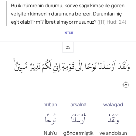
Bu iki zümrenin durumu, kör ve sağır kimse ile gören
ve işiten kimsenin durumuna benzer. Durumları hiç
eşit olabilir mi? İbret almıyor musunuz?
([11] Hud: 24)
Tefsir
25
وَلَقَدْ اَرْسَلْنَا نُوْحًا اِلٰى قَوْمِهٖٓ اِنِّيْ لَكُمْ نَذِيْرٌ مُّبِيْنٌ ۙ
٢٥
nūḥan
arsalnā
walaqad
وَلَقَدْ
أَرْسَلْنَا
نُوحًا
Nuh'u
göndermiştik
ve andolsun