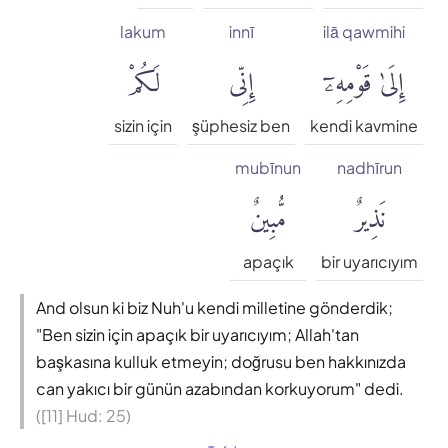
lakum
innī
ilā qawmihi
إِلَىٰ قَوْمِهِۦٓ
إِنِّى
لَكُمْ
sizin için
şüphesiz ben
kendi kavmine
mubīnun
nadhīrun
نَذِيرٌ
مُّبِينٌ
apaçık
bir uyarıcıyım
And olsun ki biz Nuh'u kendi milletine gönderdik;
"Ben sizin için apaçık bir uyarıcıyım; Allah'tan
başkasına kulluk etmeyin; doğrusu ben hakkınızda
can yakıcı bir günün azabından korkuyorum" dedi.
([11] Hud: 25)