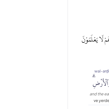
هُمْ لَا يَعْلَمُوْنَ
wal-arḍi
ٱلْأَرْضِۗ
and the ea
ve yerd