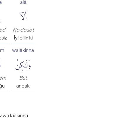
a
alā
أَلَآ
إ
ed
No doubt
siz
İyi bilin ki
um
walākinna
وَلَٰكِنَّ
أ
hem
But
oğu
ancak
nw wa laakinna