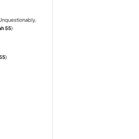
 Unquestionably,
ah 55
)
 55
)