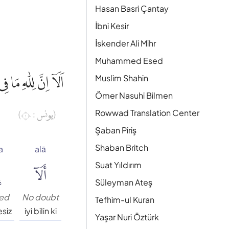
Hasan Basri Çantay
İbni Kesir
İskender Ali Mihr
Muhammed Esed
اَلَآ اِنَّ لِلّٰهِ مَا
Muslim Shahin
Ömer Nasuhi Bilmen
(يونس : ١٠)
Rowwad Translation Center
Şaban Piriş
Shaban Britch
a
alā
أَلَآ
إ
Suat Yıldırım
Süleyman Ateş
ed
No doubt
Tefhim-ul Kuran
siz
iyi bilin ki
Yaşar Nuri Öztürk