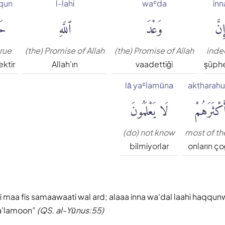
qun
l-lahi
waʿda
inn
ِنَّ
وَعْدَ
ٱللَّهِ
حَ
true
(the) Promise of Allah
(the) Promise of Allah
inde
ktir
Allah'ın
vaadettiği
şüphe
lā yaʿlamūna
aktharah
َكْثَرَهُمْ
لَا يَعْلَمُونَ
(do) not know
most of t
bilmiyorlar
onların ç
ahi maa fis samaawaati wal ard; alaaa inna wa'dal laahi haqqu
a'lamoon
(QS. al-Yūnus:55)