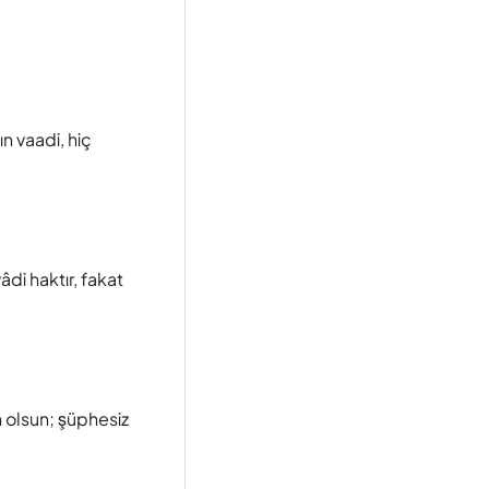
ın vaadi, hiç
vâdi haktır, fakat
n olsun; şüphesiz