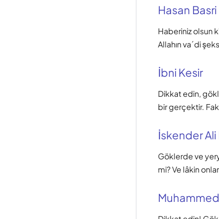
Hasan Basri
Haberiniz olsun k
Allahın va´di şeks
İbni Kesir
Dikkat edin, gökl
bir gerçektir. Fa
İskender Ali
Göklerde ve yery
mi? Ve lâkin onla
Muhammed
Dikkat edin! Gökl