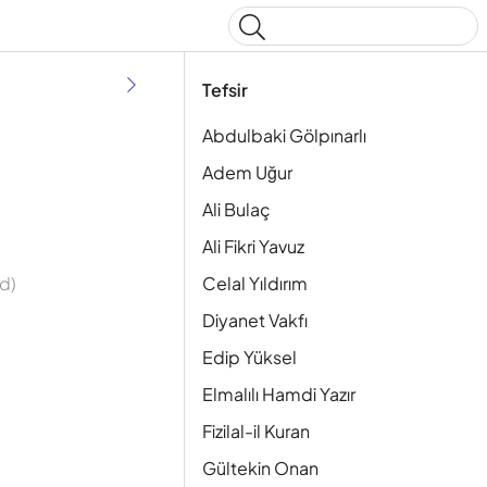
Type to start searching
Tefsir
Abdulbaki Gölpınarlı
Adem Uğur
Ali Bulaç
Ali Fikri Yavuz
Celal Yıldırım
d)
Diyanet Vakfı
Edip Yüksel
Elmalılı Hamdi Yazır
Fizilal-il Kuran
Gültekin Onan