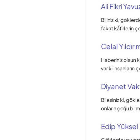
Ali Fikri Yavu
Biliniz ki, gökler
fakat kâfirlerin 
Celal Yıldırı
Haberiniz olsun ki
var ki insanların
Diyanet Vak
Bilesiniz ki, gökle
onların çoğu bil
Edip Yüksel
Göklerde ve yerd