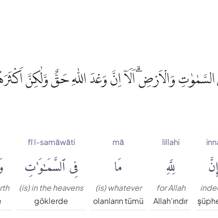
 فِى السَّمٰوٰتِ وَالْاَرْضِۗ اَلَآ اِنَّ وَعْدَ اللّٰهِ حَقٌّ وَّلٰكِنَّ اَكْثَرَ
fī l-samāwāti
mā
lillahi
inn
ِنَّ
لِلَّهِ
مَا
فِى ٱلسَّمَٰوَٰتِ
وَ
rth
(is) in the heavens
(is) whatever
for Allah
inde
e
göklerde
olanların tümü
Allah'ındır
şüphe