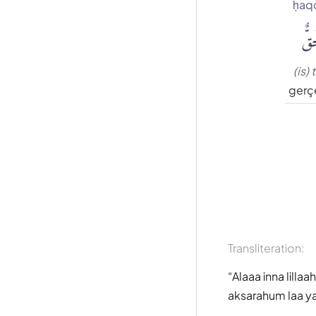
ḥaq
قٌّ
(is) 
gerçe
Transliteration:
Alaaa inna lilla
aksarahum laa y