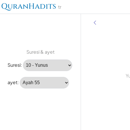
QuranHadits
tr
Suresi & ayet
Suresi:
Y
ayet: