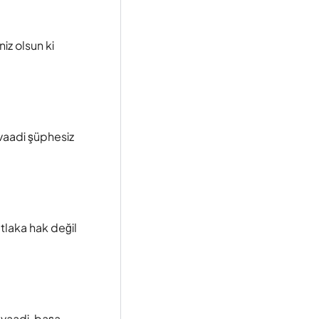
iz olsun ki
 vaadi şüphesiz
tlaka hak değil
 vaadi, başa