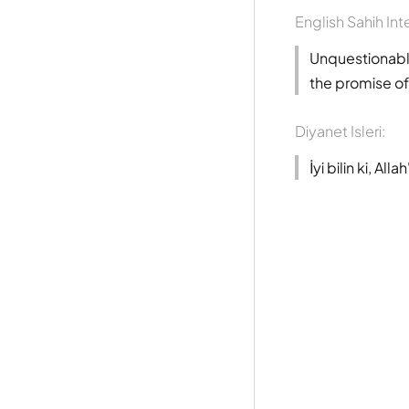
English Sahih Int
Unquestionably
the promise of 
Diyanet Isleri:
İyi bilin ki, Al