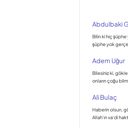
Abdulbaki Gö
Bilin ki hiç şüphe
şüphe yok gerçekt
Adem Uğur
Bilesiniz ki, gökl
onların çoğu bil
Ali Bulaç
Haberin olsun, gö
Allah'ın va'di hak