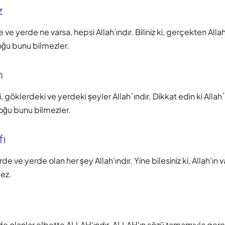
z
de ve yerde ne varsa, hepsi Allah’ındır. Biliniz ki, gerçekten Allah
çoğu bunu bilmezler.
m
, göklerdeki ve yerdeki şeyler Allah´ındır. Dikkat edin ki Allah´
 çoğu bunu bilmezler.
fı
rde ve yerde olan her şey Allah'ındır. Yine bilesiniz ki, Allah'ın v
mez.
e olanlar elbette ALLAH'ındır. ALLAH'ın sözü tamamıyla gerçe