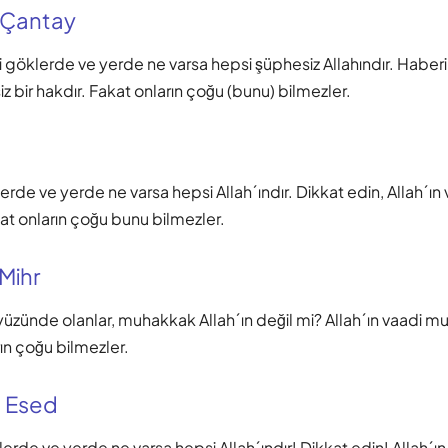
 Çantay
i göklerde ve yerde ne varsa hepsi şüphesiz Allahındır. Haberin
iz bir hakdır. Fakat onların çoğu (bunu) bilmezler.
erde ve yerde ne varsa hepsi Allah´ındır. Dikkat edin, Allah´ın
kat onların çoğu bunu bilmezler.
 Mihr
üzünde olanlar, muhakkak Allah´ın değil mi? Allah´ın vaadi mu
rın çoğu bilmezler.
 Esed
erde ve yerde ne varsa hepsi Allah´ındır! Dikkat edin! Allah´ın