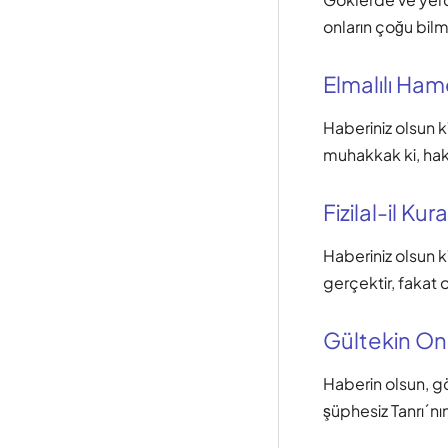
onların çoğu bil
Elmalılı Hamd
Haberiniz olsun k
muhakkak ki, hakt
Fizilal-il Kur
Haberiniz olsun k
gerçektir, fakat 
Gültekin O
Haberin olsun, gö
şüphesiz Tanrı´nı