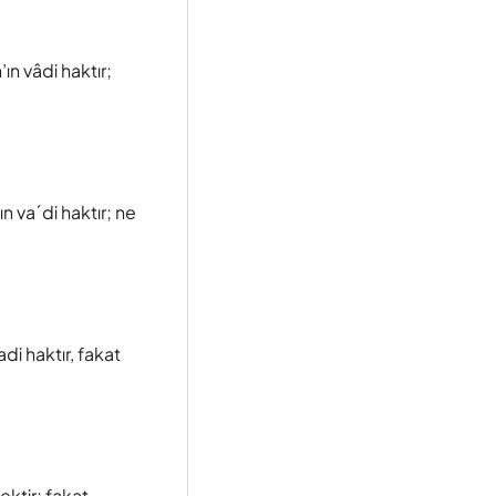
’ın vâdi haktır;
ın va´di haktır; ne
adi haktır, fakat
ktir; fakat