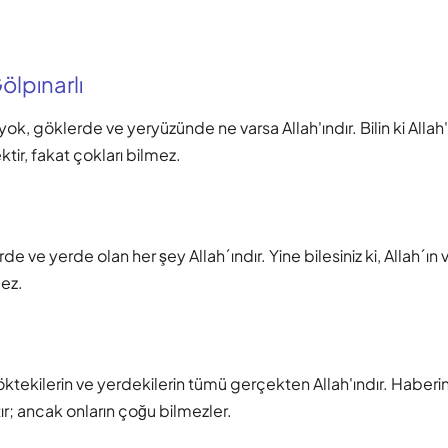
lpınarlı
 yok, göklerde ve yeryüzünde ne varsa Allah'ındır. Bilin ki Allah'
ir, fakat çokları bilmez.
erde ve yerde olan her şey Allah´ındır. Yine bilesiniz ki, Allah´ın 
mez.
ktekilerin ve yerdekilerin tümü gerçekten Allah'ındır. Haberi
tır; ancak onların çoğu bilmezler.