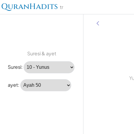
QuranHadits
tr
Suresi & ayet
Suresi:
Y
ayet: