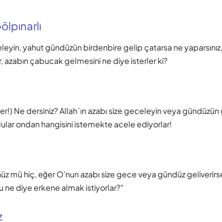
lpınarlı
leyin, yahut gündüzün birdenbire gelip çatarsa ne yaparsınız,
, azabın çabucak gelmesini ne diye isterler ki?
ler!) Ne dersiniz? Allah´ın azabı size geceleyin veya gündüzün 
lular ondan hangisini istemekte acele ediyorlar!
üz mü hiç, eğer O'nun azabı size gece veya gündüz geliverirs
 ne diye erkene almak istiyorlar?"
z