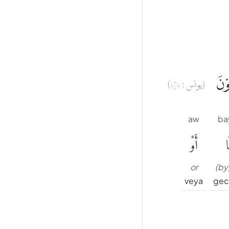
ُوْنَ
(يونس : ١٠)
aw
ba
ا
أَوْ
or
(by
veya
gec