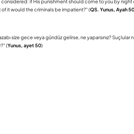
 considered: if His punishment should come to you by night o
of it would the criminals be impatient?" (
QS. Yunus, Ayah 5
n azabı size gece veya gündüz gelirse, ne yaparsınız? Suçlula
?" (
Yunus, ayet 50
)