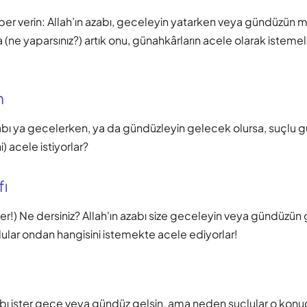
aber verin: Allah’ın azabı, geceleyin yatarken veya gündüzün 
a (ne yaparsınız?) artık onu, günahkârların acele olarak istem
m
azabı ya gecelerken, ya da gündüzleyin gelecek olursa, suçlu 
) acele istiyorlar?
fı
ler!) Ne dersiniz? Allah'ın azabı size geceleyin veya gündüzün 
lular ondan hangisini istemekte acele ediyorlar!
abı ister gece veya gündüz gelsin, ama neden suçlular o kon