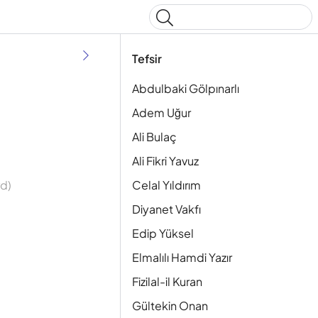
Type to start searching
Tefsir
Abdulbaki Gölpınarlı
Adem Uğur
Ali Bulaç
Ali Fikri Yavuz
Celal Yıldırım
d)
Diyanet Vakfı
Edip Yüksel
Elmalılı Hamdi Yazır
Fizilal-il Kuran
Gültekin Onan