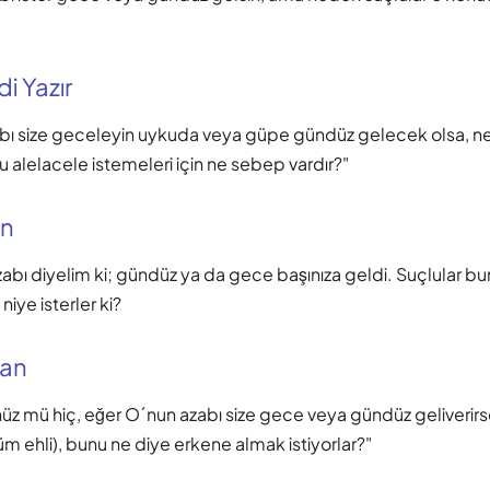
i Yazır
abı size geceleyin uykuda veya güpe gündüz gelecek olsa, ne
 alelacele istemeleri için ne sebep vardır?"
an
azabı diyelim ki; gündüz ya da gece başınıza geldi. Suçlular b
iye isterler ki?
nan
üz mü hiç, eğer O´nun azabı size gece veya gündüz geliverirs
m ehli), bunu ne diye erkene almak istiyorlar?"