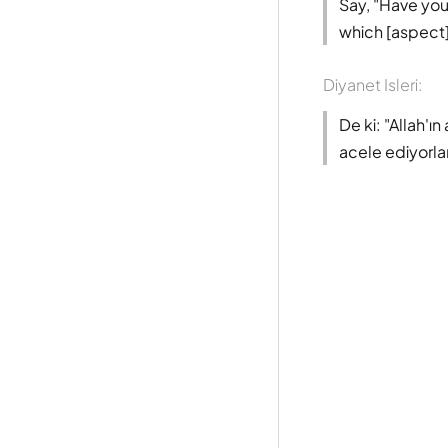
Say, "Have you
which [aspect] 
Diyanet Isleri:
De ki: "Allah'ı
acele ediyorlar