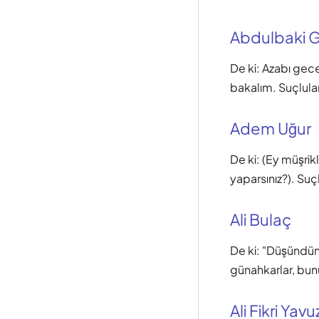
Abdulbaki Gö
De ki: Azabı gece
bakalım. Suçlular
Adem Uğur
De ki: (Ey müşrik
yaparsınız?). Suç
Ali Bulaç
De ki: "Düşündün
günahkarlar, bunu
Ali Fikri Yavu