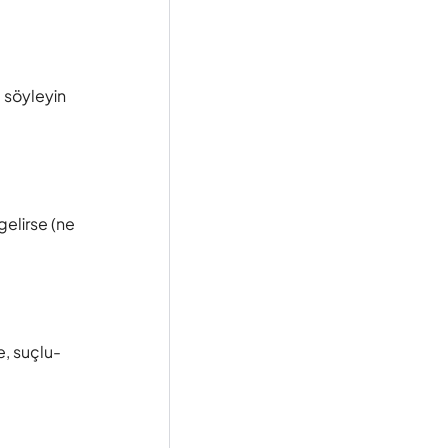
 söyleyin
gelirse (ne
e, suçlu-