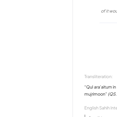
of it wo
Transliteration:
Qul ara'aitum i
mujrimoon
(QS.
English Sahih Int