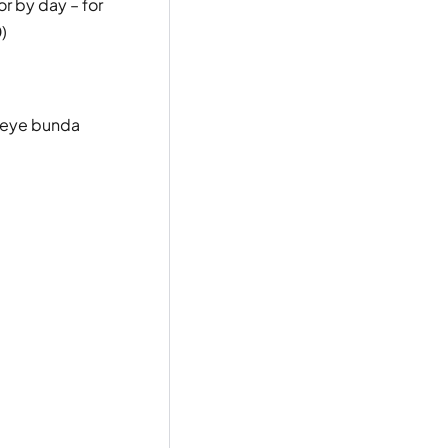
r by day – for
0
)
r neye bunda