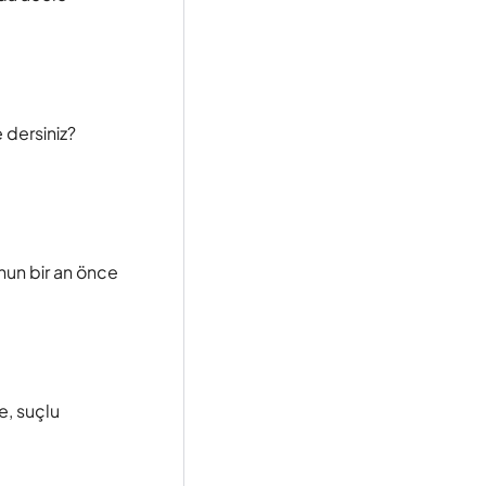
 dersiniz?
unun bir an önce
e, suçlu