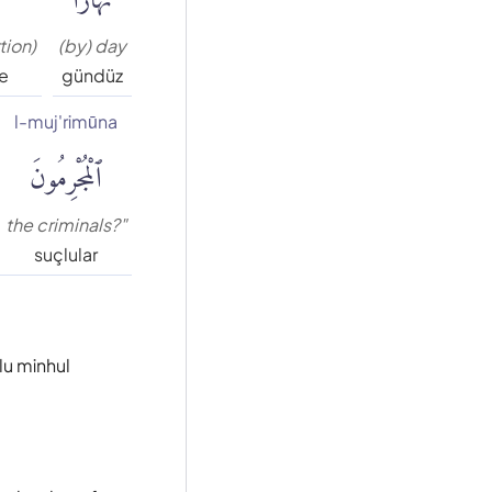
tion)
(by) day
ye
gündüz
l-muj'rimūna
ٱلْمُجْرِمُونَ
the criminals?"
suçlular
lu minhul