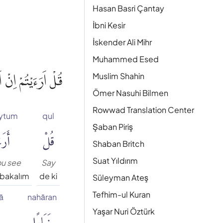
Hasan Basri Çantay
İbni Kesir
İskender Ali Mihr
Muhammed Esed
قُلْ اَرَءَيْتُمْ اِنْ 
Muslim Shahin
Ömer Nasuhi Bilmen
Rowwad Translation Center
aytum
qul
Şaban Piriş
قُلْ
أَرَءَ
Shaban Britch
Suat Yıldırım
ou see
Say
 bakalım
de ki
Süleyman Ateş
Tefhim-ul Kuran
ā
nahāran
نَهَارًا
Yaşar Nuri Öztürk