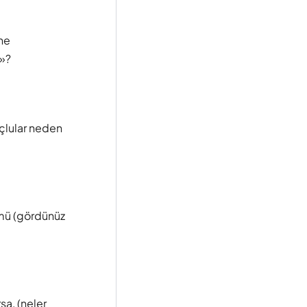
(ne
r»?
uçlular neden
 mü (gördünüz
sa, (neler