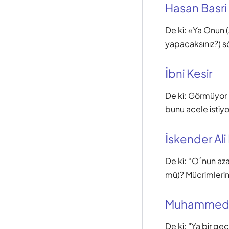
Hasan Basri
De ki: «Ya Onun (
yapacaksınız?) sö
İbni Kesir
De ki: Görmüyor 
bunu acele istiyo
İskender Ali
De ki: “O´nun az
mü)? Mücrimlerin 
Muhammed
De ki: "Ya bir g