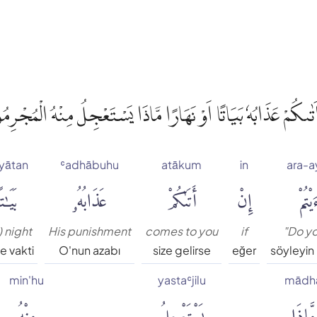
اَتٰىكُمْ عَذَابُهٗ بَيَاتًا اَوْ نَهَارًا مَّاذَا يَسْتَعْجِلُ مِنْهُ الْمُجْرِم
yātan
ʿadhābuhu
atākum
in
ara-
يْتُمْ
إِنْ
أَتَىٰكُمْ
عَذَابُهُۥ
بَيَٰتً
) night
His punishment
comes to you
if
"Do y
e vakti
O'nun azabı
size gelirse
eğer
söyleyin
min'hu
yastaʿjilu
mādh
مَّاذَا
يَسْتَعْجِلُ
مِنْهُ