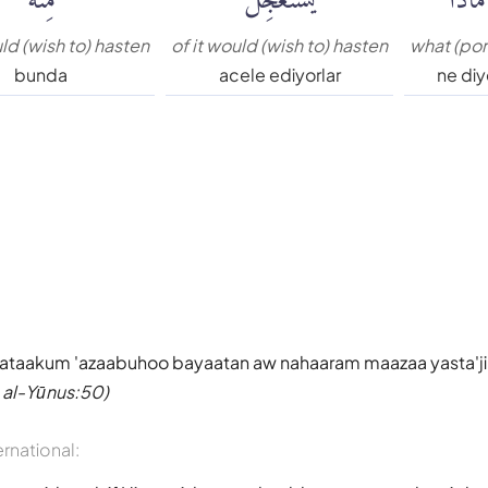
uld (wish to) hasten
of it would (wish to) hasten
what (por
bunda
acele ediyorlar
ne di
n ataakum 'azaabuhoo bayaatan aw nahaaram maazaa yasta'ji
 al-Yūnus:50)
ernational: