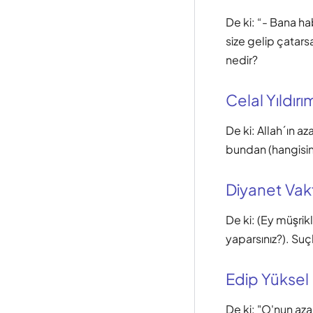
De ki: “- Bana h
size gelip çatars
nedir?
Celal Yıldırı
De ki: Allah´ın 
bundan (hangisini
Diyanet Vak
De ki: (Ey müşrik
yaparsınız?). Suç
Edip Yüksel
De ki: "O'nun az