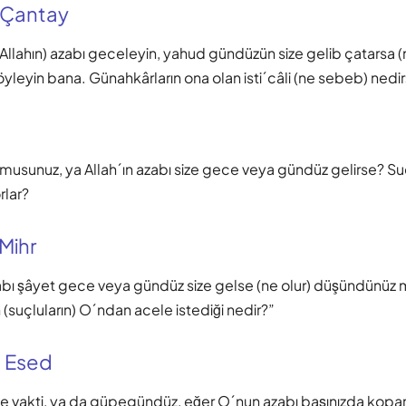
 Çantay
Allahın) azabı geceleyin, yahud gündüzün size gelib çatarsa 
yleyin bana. Günahkârların ona olan isti´câli (ne sebeb) nedi
musunuz, ya Allah´ın azabı size gece veya gündüz gelirse? S
rlar?
 Mihr
abı şâyet gece veya gündüz size gelse (ne olur) düşündünüz
(suçluların) O´ndan acele istediği nedir?”
 Esed
ece vakti, ya da güpegündüz, eğer O´nun azabı başınızda kopar