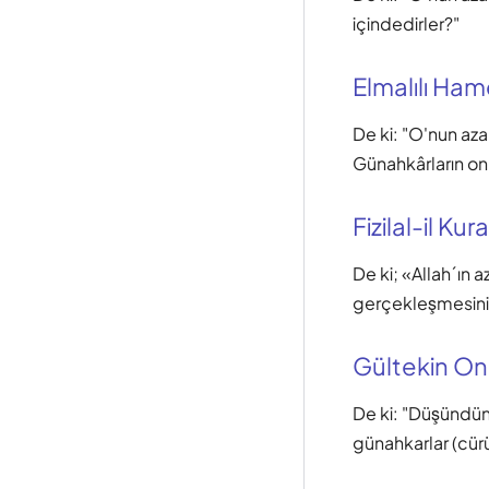
içindedirler?"
Elmalılı Hamd
De ki: "O'nun az
Günahkârların onu
Fizilal-il Kur
De ki; «Allah´ın 
gerçekleşmesini n
Gültekin O
De ki: "Düşündün
günahkarlar (cürü