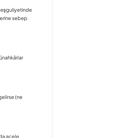
meşguliyetinde
elerine sebep
günahkârlar
gelirse (ne
uda acele