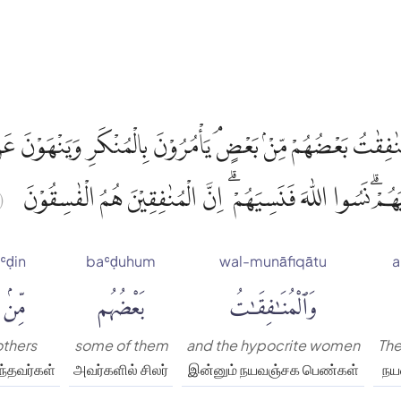
مُنٰفِقٰتُ بَعْضُهُمْ مِّنْۢ بَعْضٍۘ يَأْمُرُوْنَ بِالْمُنْكَرِ وَيَنْهَوْنَ ع
هُمْۗ نَسُوا اللّٰهَ فَنَسِيَهُمْ ۗ اِنَّ الْمُنٰفِقِيْنَ هُمُ الْفٰسِقُوْنَ
ا)
ʿḍin
baʿḍuhum
wal-munāfiqātu
a
وَٱلْمُنَٰفِقَٰتُ
بَعْضُهُم
مِّنۢ
others
some of them
and the hypocrite women
The
ந்தவர்கள்
அவர்களில் சிலர்
இன்னும் நயவஞ்சக பெண்கள்
நய