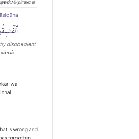
்தான்/அவர்களை
fāsiqūna
ٱلْفَٰسِقُ
tly disobedient
ாவிகள்
kari wa
innal
hat is wrong and
 has forgotten