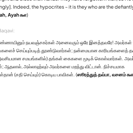
gly]. Indeed, the hypocrites – it is they who are the defiant
ah, Ayah ௬௭
)
aqavi:
ண்ணாயினும் நயவஞ்சகர்கள் அனைவரும் ஒரே இனத்தவரே! அவர்கள
களைச் செய்யும்படித் தூண்டுவார்கள்; நன்மையான காரியங்களைத் த
அவசியமான சமயங்களில்) தங்கள் கைகளை மூடிக் கொள்வார்கள். அவ
கள்; ஆதலால், அல்லாஹ்வும் அவர்களை மறந்து விட்டான். நிச்சயமாக
தான் (சதி செய்யும்) கொடிய பாவிகள். (
ஸூரத்துத் தவ்பா, வசனம் ௬