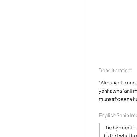
Transliteration:
Almunaafiqoona
yanhawna 'anil m
munaafiqeena h
English Sahih Int
The hypocrite
forbid what is