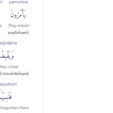
ri
yamurūna
يَأْمُرُونَ
g
They enjoin
ஏவுகின்றனர்
aqbiḍūna
وَيَقْبِضُ
hey close
ிக் கொள்கின்றனர்
asiyahum
فَنَسِيَهُمْ
 forgotten them