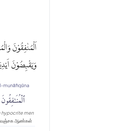
اَلْمُنٰفِقُوْنَ وَالْ
وَيَقْبِضُوْنَ اَيْدِيَ
l-munāfiqūna
ٱلْمُنَٰفِقُونَ
 hypocrite men
வஞ்சக ஆண்கள்