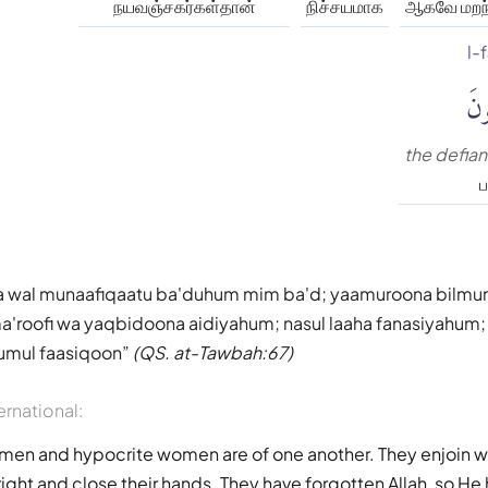
நயவஞ்சகர்கள்தான்
நிச்சயமாக
ஆகவே மறந
l-
ونَ
the defian
ப
 wal munaafiqaatu ba'duhum mim ba'd; yaamuroona bilmun
a'roofi wa yaqbidoona aidiyahum; nasul laaha fanasiyahum; 
umul faasiqoon
(QS. at-Tawbah:67)
ernational:
 men and hypocrite women are of one another. They enjoin w
 right and close their hands. They have forgotten Allah, so He