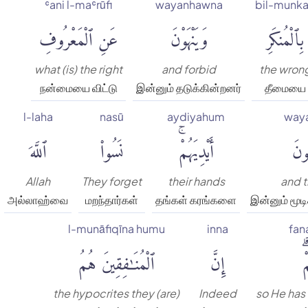
ʿani l-maʿrūfi
wayanhawna
bil-munka
بِٱلْمُنكَرِ
وَيَنْهَوْنَ
عَنِ ٱلْمَعْرُوفِ
what (is) the right
and forbid
the wron
நன்மையை விட்டு
இன்னும் தடுக்கின்றனர்
தீமையை
l-laha
nasū
aydiyahum
way
ونَ
أَيْدِيَهُمْۚ
نَسُوا۟
ٱللَّهَ
Allah
They forget
their hands
and t
அல்லாஹ்வை
மறந்தார்கள்
தங்கள் கரங்களை
இன்னும் மூட
l-munāfiqīna humu
inna
fan
ۗ
إِنَّ
ٱلْمُنَٰفِقِينَ هُمُ
the hypocrites they (are)
Indeed
so He has