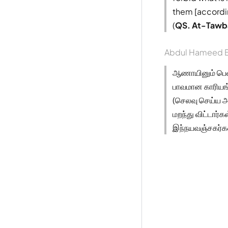
them [accordin
(
QS. At-Tawb
Abdul Hameed B
ஆணாயினும் பெ
பாவமான காரியங்
(செலவு செய்ய 
மறந்து விட்டார்
இந்நயவஞ்சகர்கள்