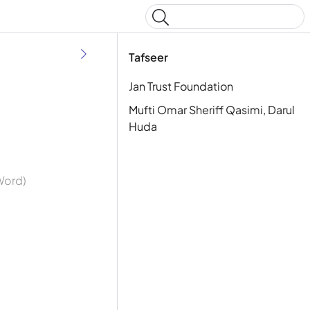
Type to start searching
Tafseer
Jan Trust Foundation
Mufti Omar Sheriff Qasimi, Darul
Huda
 Word)