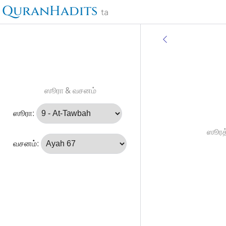
QuranHadits
ta
ஸூரா & வசனம்
ஸூரா:
ஸூரத்
வசனம்: