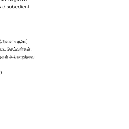
ly disobedient.
் (அனைவருமே)
டை செய்வார்கள்.
ர்கள் அல்லாஹ்வை
௭
)