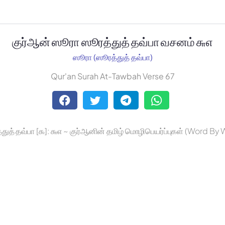
குர்ஆன் ஸூரா ஸூரத்துத் தவ்பா வசனம் ௬௭
ஸூரா (ஸூரத்துத் தவ்பா)
Qur'an Surah At-Tawbah Verse 67
துத் தவ்பா [௯]: ௬௭ ~ குர்ஆனின் தமிழ் மொழிபெயர்ப்புகள் (Word By