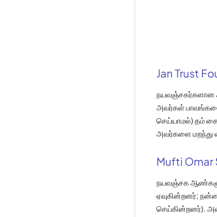
Jan Trust F
நயவஞ்சகர்களான ஆட
அவர்கள் பாவங்களை
செய்யாமல்) தம் க
அவர்களை மறந்து வ
Mufti Omar 
நயவஞ்சக ஆண்களும்
ஏவுகின்றனர்; நன்
செய்கின்றனர்). அ