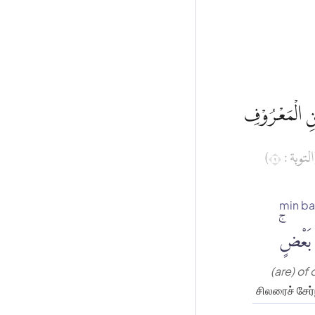
َنِ الْمَعْرُوْفِ
(لتوبة : ٩
min ba
 بَعْضٍۚ
(are) of 
சிலரைச் சேர்