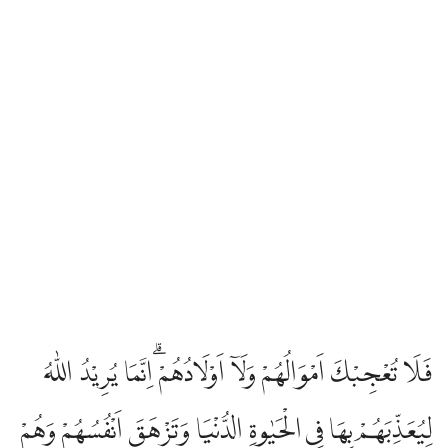
فَلَا تُعْجِبْكَ اَمْوَالُهُمْ وَلَآ اَوْلَادُهُمْ ۗاِنَّمَا يُرِيْدُ اللّٰهُ
لِيُعَذِّبَهُمْ بِهَا فِى الْحَيٰوةِ الدُّنْيَا وَتَزْهَقَ اَنْفُسُهُمْ وَهُمْ