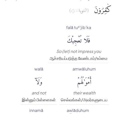
كٰفِرُوْنَ
(التوبة : ٩)
falā tuʿ'jib'ka
فَلَا تُعْجِبْكَ
So (let) not impress you
ஆச்சரியப்படுத்த வேண்டாம்/உம்மை
walā
amwāluhum
أَمْوَٰلُهُمْ
وَلَآ
and not
their wealth
இன்னும் பிள்ளைகள்
செல்வங்கள்/அவர்களுடைய
innamā
awlāduhum