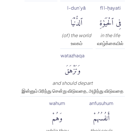
l-dun'yā
fī l-ḥayati
فِى ٱلْحَيَوٰةِ
ٱلدُّنْيَا
(of) the world
in the life
உலகம்
வாழ்க்கையில்
watazhaqa
وَتَزْهَقَ
and should depart
இன்னும் பிரிந்து சென்று விடுவதை, அழிந்து விடுவதை
wahum
anfusuhum
أَنفُسُهُمْ
وَهُمْ
while they
their souls