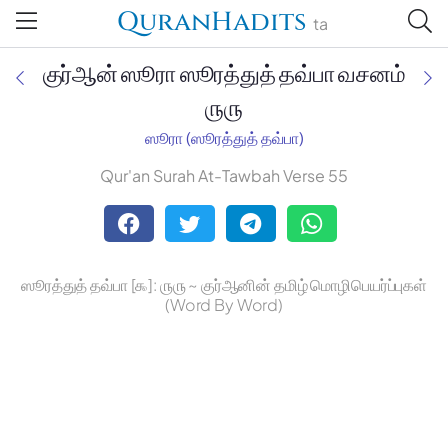
QuranHadits
ta
குர்ஆன் ஸூரா ஸூரத்துத் தவ்பா வசனம்
௫௫
ஸூரா (ஸூரத்துத் தவ்பா)
Jan Trust Foundation
Qur'an Surah At-Tawbah Verse 55
Mufti Omar Sheriff Qasimi,
Darul Huda
ஸூரத்துத் தவ்பா [௯]: ௫௫ ~ குர்ஆனின் தமிழ் மொழிபெயர்ப்புகள்
(Word By Word)