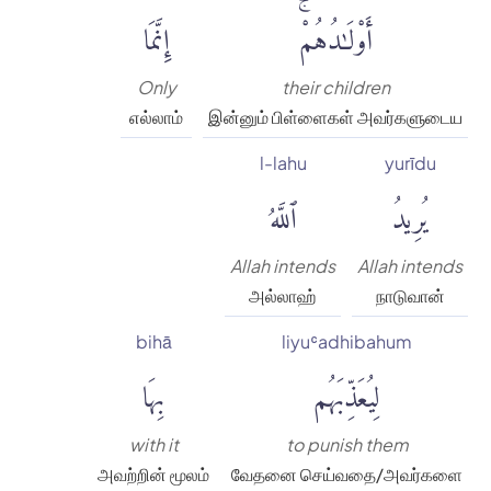
أَوْلَٰدُهُمْۚ
إِنَّمَا
Only
their children
எல்லாம்
இன்னும் பிள்ளைகள் அவர்களுடைய
l-lahu
yurīdu
يُرِيدُ
ٱللَّهُ
Allah intends
Allah intends
அல்லாஹ்
நாடுவான்
bihā
liyuʿadhibahum
لِيُعَذِّبَهُم
بِهَا
with it
to punish them
அவற்றின் மூலம்
வேதனை செய்வதை/அவர்களை