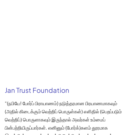
Jan Trust Foundation
“(நபியே! போர்ப் பிராயாணம்) நடுத்தரமான பிரயாணமாகவும்
(அதில் கிடைக்கும் வெற்றிப் பொருள்கள்) எளிதில் (பெறப்படும்
வெற்றிப்) பொருளாகவும் இருந்தால் அவர்கள் உம்மைப்
பின்பற்றியிருப்பார்கள். எனினும் (போர்க்)களம் தூரமாக