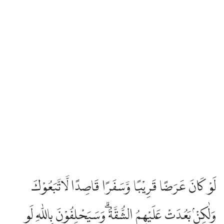
لَوْ كَانَ عَرَضًا قَرِيْبًا وَّسَفَرًا قَاصِدًا لَّاتَّبَعُوْكَ
وَلٰكِنْۢ بَعُدَتْ عَلَيْهِمُ الشُّقَّةُۗ وَسَيَحْلِفُوْنَ بِاللّٰهِ لَوِ