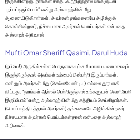
இருக்கின்றது. நாங்கள் சக்தி பெற்றிருந்தால் உங்களுடன்
புறப்பட்டிருப்போம்” என்று அல்லாஹ்வின் மீது
ஆணையிடுகிறார்கள். அவர்கள் தங்களையே அழித்துக்
கொள்கின்றனர், நிச்சயமாக அவர்கள் பொய்யர்கள் என்பதை
அல்லாஹ் அறிவான்.
Mufti Omar Sheriff Qasimi, Darul Huda
(நபியே!) அருகில் உள்ள பொருளாகவும் சமீபமான பயணமாகவும்
இருந்திருந்தால் அவர்கள் உம்மைப் பின்பற்றி இருப்பார்கள்.
எனினும் அவர்கள் மீது (செல்லவேண்டிய) எல்லை தூரமாகி
விட்டது. “நாங்கள் ஆற்றல் பெற்றிருந்தால் உங்களுடன் வெளியேறி
இருப்போம்“என்று அல்லாஹ்வின் மீது சத்தியம் செய்கிறார்கள்.
(பொய் சத்தியத்தால் அவர்கள்) தங்களையே அழிக்கின்றனர்.
நிச்சயமாக அவர்கள் பொய்யர்கள்தான் என்பதை அல்லாஹ்
அறிவான்.