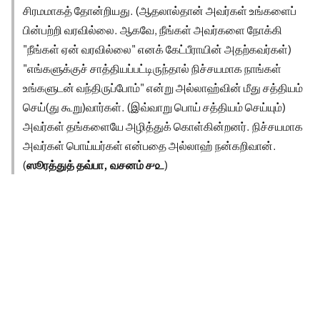
சிரமமாகத் தோன்றியது. (ஆதலால்தான் அவர்கள் உங்களைப்
பின்பற்றி வரவில்லை. ஆகவே, நீங்கள் அவர்களை நோக்கி
"நீங்கள் ஏன் வரவில்லை" எனக் கேட்பீராயின் அதற்கவர்கள்)
"எங்களுக்குச் சாத்தியப்பட்டிருந்தால் நிச்சயமாக நாங்கள்
உங்களுடன் வந்திருப்போம்" என்று அல்லாஹ்வின் மீது சத்தியம்
செய்(து கூறு)வார்கள். (இவ்வாறு பொய் சத்தியம் செய்யும்)
அவர்கள் தங்களையே அழித்துக் கொள்கின்றனர். நிச்சயமாக
அவர்கள் பொய்யர்கள் என்பதை அல்லாஹ் நன்கறிவான்.
(
ஸூரத்துத் தவ்பா, வசனம் ௪௨
)