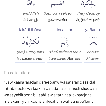
يُهْلِكُونَ
أَنفُسَهُمْ
وَٱللَّهُ
and Allah
their own selves
They destroy
அல்லாஹ்
தங்களையே
அழிக்கின்றனர்
lakādhibūna
innahum
yaʿlamu
يَعْلَمُ
إِنَّهُمْ
لَكَٰذِبُونَ
(are) surely liars
(that) indeed they
knows
பொய்யர்கள்தான்
நிச்சயமாக அவர்கள்
அறிவான்
Transliteration:
Law kaana 'aradan qareebanw wa safaran qaasidal
lattaba'ooka wa laakim ba'udat 'alaihimush shuqqah;
wa sayahlifoona billaahi lawis tata'naa lakharajnaa
ma'akum; yuhlikoona anfusahum wal laahu ya'lamu