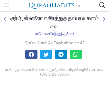
QuranHadits
ta
குர்ஆன் ஸூரா ஸூரத்துத் தவ்பா வசனம்
௪௨
ஸூரா (ஸூரத்துத் தவ்பா)
Jan Trust Foundation
Qur'an Surah At-Tawbah Verse 42
Mufti Omar Sheriff Qasimi,
Darul Huda
ஸூரத்துத் தவ்பா [௯]: ௪௨ ~ குர்ஆனின் தமிழ் மொழிபெயர்ப்புகள்
(Word By Word)