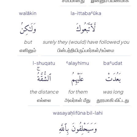
சமீபமானது
இன்னும் பயணமாக
walākin
la-ittabaʿūka
لَّٱتَّبَعُوكَ
وَلَٰكِنۢ
but
surely they (would) have followed you
எனினும்
பின்பற்றியிருப்பார்கள்/உம்மை
l-shuqatu
ʿalayhimu
baʿudat
بَعُدَتْ
عَلَيْهِمُ
ٱلشُّقَّةُۚ
the distance
for them
was long
எல்லை
அவர்கள் மீது
தூரமாகி விட்டது
wasayaḥlifūna bil-lahi
وَسَيَحْلِفُونَ بِٱللَّهِ