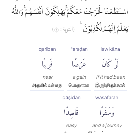
اسْتَطَعْنَا لَخَرَجْنَا مَعَكُمْۚ يُهْلِكُوْنَ اَنْفُسَهُمْۚ وَاللّٰهُ
يَعْلَمُ اِنَّهُمْ لَكٰذِبُوْنَ ࣖ
(التوبة : ٩)
qarīban
ʿaraḍan
law kāna
لَوْ كَانَ
عَرَضًا
قَرِيبًا
near
a gain
If it had been
அருகில் உள்ளது
பொருளாக
இருந்திருந்தால்
qāṣidan
wasafaran
وَسَفَرًا
قَاصِدًا
easy
and a journey