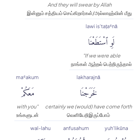
And they will swear by Allah
இன்னும் சத்தியம் செய்கிறார்கள்/அல்லாஹ்வின் மீது
lawi is'taṭaʿnā
لَوِ ٱسْتَطَعْنَا
"If we were able
நாங்கள் ஆற்றல் பெற்றிருந்தால்
maʿakum
lakharajnā
لَخَرَجْنَا
مَعَكُمْ
with you"
certainly we (would) have come forth
உங்களுடன்
வெளியேறிஇருப்போம்
wal-lahu
anfusahum
yuh'likūna