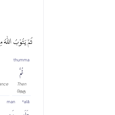
ثُمَّ يَتُوْبُ اللّٰهُ م
thumma
ثُمَّ
ance
Then
பிறகு
man
ʿalā
عَلَىٰ
مَن