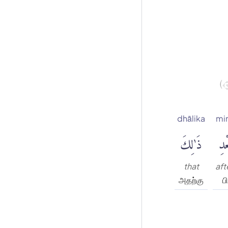
dhālika
mi
ْدِ
ذَٰلِكَ
that
aft
அதற்கு
ப