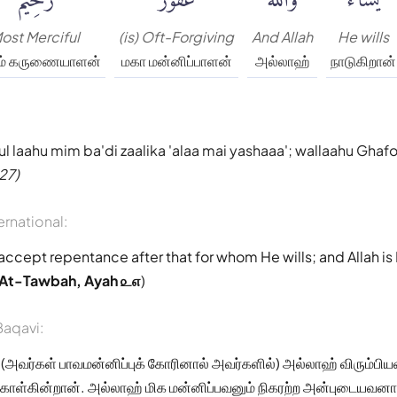
ost Merciful
(is) Oft-Forgiving
And Allah
He wills
ும் கருணையாளன்
மகா மன்னிப்பாளன்
அல்லாஹ்
நாடுகிறான்
 laahu mim ba'di zaalika 'alaa mai yashaaa'; wallaahu Gha
27)
ernational:
l accept repentance after that for whom He wills; and Allah is
 At-Tawbah, Ayah ௨௭
)
aqavi:
 (அவர்கள் பாவமன்னிப்புக் கோரினால் அவர்களில்) அல்லாஹ் விரும்ப
 கொள்கின்றான். அல்லாஹ் மிக மன்னிப்பவனும் நிகரற்ற அன்புடையவனா