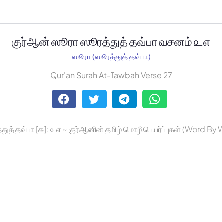
குர்ஆன் ஸூரா ஸூரத்துத் தவ்பா வசனம் ௨௭
ஸூரா (ஸூரத்துத் தவ்பா)
Qur'an Surah At-Tawbah Verse 27
துத் தவ்பா [௯]: ௨௭ ~ குர்ஆனின் தமிழ் மொழிபெயர்ப்புகள் (Word By