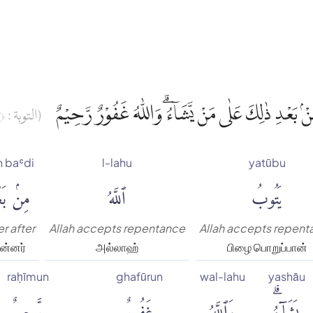
ِنْۢ بَعْدِ ذٰلِكَ عَلٰى مَنْ يَّشَاۤءُۗ وَاللّٰهُ غَفُوْرٌ رَّحِيْمٌ
(التوبة : ٩)
n baʿdi
l-lahu
yatūbu
يَتُوبُ
ٱللَّهُ
مِنۢ بَع
er after
Allah accepts repentance
Allah accepts repent
ின்னர்
அல்லாஹ்
பிழை பொறுப்பான்
raḥīmun
ghafūrun
wal-lahu
yashāu
يَشَآءُۗ
وَٱللَّهُ
غَفُورٌ
رَّحِيمٌ