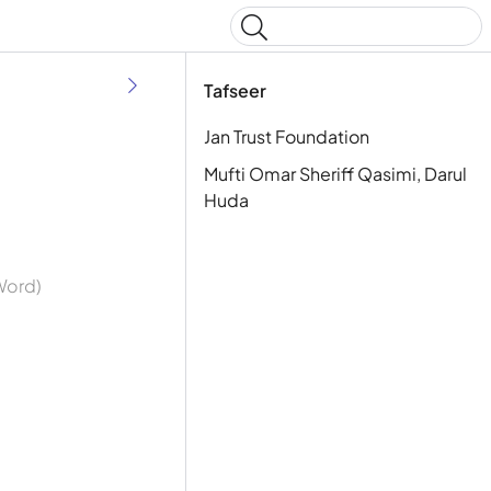
Type to start searching
Tafseer
Jan Trust Foundation
Mufti Omar Sheriff Qasimi, Darul
Huda
 Word)