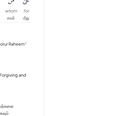
whom
for
எவர்
மீது
foorur Raheem
 Forgiving and
ியவர்களை
கவும்