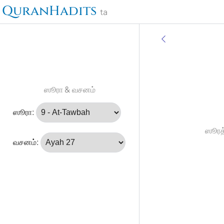
QuranHadits
ta
ஸூரா & வசனம்
ஸூரா:
ஸூரத்
வசனம்: