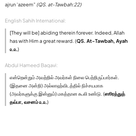
ajrun 'azeem
(QS. at-Tawbah:22)
English Sahih International:
[They will be] abiding therein forever. Indeed, Allah
has with Him a great reward. (
QS. At-Tawbah, Ayah
௨௨
)
Abdul Hameed Baqavi:
என்றென்றும் அவற்றில் அவர்கள் நிலை பெற்றிருப்பார்கள்.
(இதனை அன்றி) அல்லாஹ்விடத்தில் நிச்சயமாக
(அவர்களுக்கு இன்னும்) மகத்தான கூலி உண்டு. (
ஸூரத்துத்
தவ்பா, வசனம் ௨௨
)