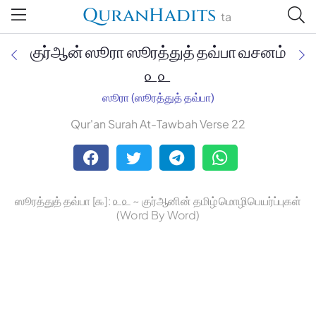
QuranHadits
ta
குர்ஆன் ஸூரா ஸூரத்துத் தவ்பா வசனம்
௨௨
ஸூரா (ஸூரத்துத் தவ்பா)
Jan Trust Foundation
Qur'an Surah At-Tawbah Verse 22
Mufti Omar Sheriff Qasimi,
Darul Huda
ஸூரத்துத் தவ்பா [௯]: ௨௨ ~ குர்ஆனின் தமிழ் மொழிபெயர்ப்புகள்
(Word By Word)