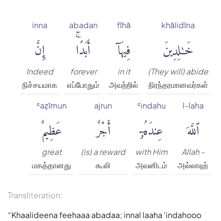
inna
abadan
fīhā
khālidīna
خَٰلِدِينَ
فِيهَآ
أَبَدًاۚ
إِنَّ
Indeed
forever
in it
(They will) abide
நிச்சயமாக
எப்போதும்
அவற்றில்
நிரந்தரமானவர்கள்
ʿaẓīmun
ajrun
ʿindahu
l-laha
ٱللَّهَ
عِندَهُۥٓ
أَجْرٌ
عَظِيمٌ
great
(is) a reward
with Him
Allah -
மகத்தானது
கூலி
அவனிடம்
அல்லாஹ்
Transliteration:
Khaalideena feehaaa abadaa; innal laaha 'indahooo