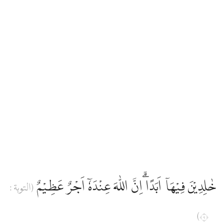
خٰلِدِيْنَ فِيْهَآ اَبَدًا ۗاِنَّ اللّٰهَ عِنْدَهٗٓ اَجْرٌ عَظِيْمٌ
(التوبة :
٩)