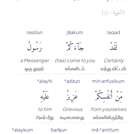
(التوبة : ٩)
rasūlun
jāakum
laqad
لَقَدْ
جَآءَكُمْ
رَسُولٌ
a Messenger
(has) come to you
Certainly
ஒரு தூதர்
உங்களிடம்
வந்து விட்டார்
ʿalayhi
ʿazīzun
min anfusikum
مِّنْ أَنفُسِكُمْ
عَزِيزٌ
عَلَيْهِ
to him
Grievous
from yourselves
அவர் மீது
கடினமானது
உங்களிலிருந்தே
ʿalaykum
ḥarīṣun
mā ʿanittum