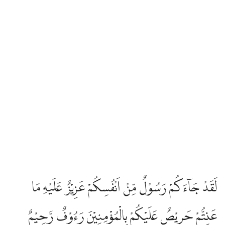
لَقَدْ جَاۤءَكُمْ رَسُوْلٌ مِّنْ اَنْفُسِكُمْ عَزِيْزٌ عَلَيْهِ مَا
عَنِتُّمْ حَرِيْصٌ عَلَيْكُمْ بِالْمُؤْمِنِيْنَ رَءُوْفٌ رَّحِيْمٌ