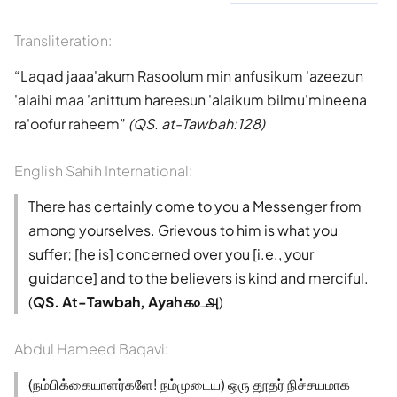
Transliteration:
Laqad jaaa'akum Rasoolum min anfusikum 'azeezun
'alaihi maa 'anittum hareesun 'alaikum bilmu'mineena
ra'oofur raheem
(QS. at-Tawbah:128)
English Sahih International:
There has certainly come to you a Messenger from
among yourselves. Grievous to him is what you
suffer; [he is] concerned over you [i.e., your
guidance] and to the believers is kind and merciful.
(
QS. At-Tawbah, Ayah ௧௨௮
)
Abdul Hameed Baqavi:
(நம்பிக்கையாளர்களே! நம்முடைய) ஒரு தூதர் நிச்சயமாக