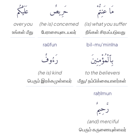
مَا عَنِتُّمْ
حَرِيصٌ
عَلَيْكُم
over you
(he is) concerned
(is) what you suffer
உங்கள் மீது
பேராசையுடையவர்
நீங்கள் சிரமப்படுவது
raūfun
bil-mu'minīna
بِٱلْمُؤْمِنِينَ
رَءُوفٌ
(he is) kind
to the believers
பெரும் இரக்கமுள்ளவர்
மீது/ நம்பிக்கையாளர்கள்
raḥīmun
رَّحِيمٌ
(and) merciful
பெரும் கருணையுள்ளவர்