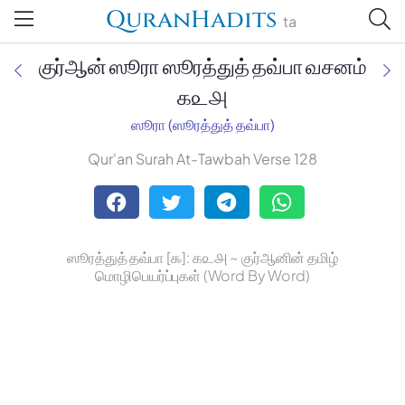
QuranHadits
ta
குர்ஆன் ஸூரா ஸூரத்துத் தவ்பா வசனம்
௧௨௮
ஸூரா (ஸூரத்துத் தவ்பா)
Jan Trust Foundation
Qur'an Surah At-Tawbah Verse 128
Mufti Omar Sheriff Qasimi,
Darul Huda
ஸூரத்துத் தவ்பா [௯]: ௧௨௮ ~ குர்ஆனின் தமிழ்
மொழிபெயர்ப்புகள் (Word By Word)