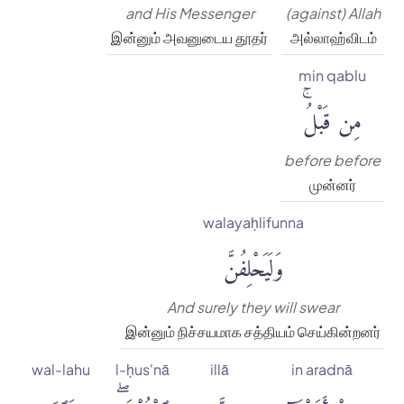
and His Messenger
(against) Allah
இன்னும் அவனுடைய தூதர்
அல்லாஹ்விடம்
min qablu
مِن قَبْلُۚ
before before
முன்னர்
walayaḥlifunna
وَلَيَحْلِفُنَّ
And surely they will swear
இன்னும் நிச்சயமாக சத்தியம் செய்கின்றனர்
wal-lahu
l-ḥus'nā
illā
in aradnā