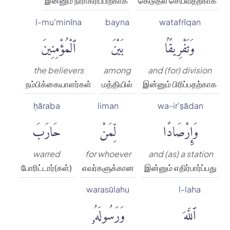
இன்னும் நிராகரிப்பிற்காக
கெடுதல் செய்வதற்காக
l-mu'minīna
bayna
watafrīqan
وَتَفْرِيقًۢا
بَيْنَ
ٱلْمُؤْمِنِينَ
the believers
among
and (for) division
நம்பிக்கையாளர்கள்
மத்தியில்
இன்னும் பிரிப்பதற்காக
ḥāraba
liman
wa-ir'ṣādan
وَإِرْصَادًا
لِّمَنْ
حَارَبَ
warred
for whoever
and (as) a station
போரிட்டார்(கள்)
எவர்களுக்கான
இன்னும் எதிர்பார்ப்பது
warasūlahu
l-laha
ٱللَّهَ
وَرَسُولَهُۥ