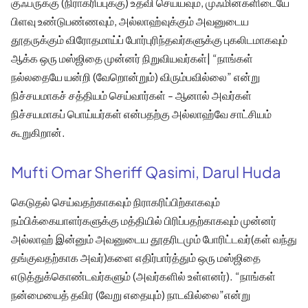
குஃப்ருக்கு (நிராகரிப்புக்கு) உதவி செய்யவும், முஃமின்களிடையே
பிளவு உண்டுபண்ணவும், அல்லாஹ்வுக்கும் அவனுடைய
தூதருக்கும் விரோதமாய்ப் போர்புரிந்தவர்களுக்கு புகலிடமாகவும்
ஆக்க ஒரு மஸ்ஜிதை முன்னர் நிறுவியவர்கள்| “நாங்கள்
நல்லதையே யன்றி (வேறொன்றும்) விரும்பவில்லை” என்று
நிச்சயமாகச் சத்தியம் செய்வார்கள் - ஆனால் அவர்கள்
நிச்சயமாகப் பொய்யர்கள் என்பதற்கு அல்லாஹ்வே சாட்சியம்
கூறுகிறான்.
Mufti Omar Sheriff Qasimi, Darul Huda
கெடுதல் செய்வதற்காகவும் நிராகரிப்பிற்காகவும்
நம்பிக்கையாளர்களுக்கு மத்தியில் பிரிப்பதற்காகவும் முன்னர்
அல்லாஹ் இன்னும் அவனுடைய தூதரிடமும் போரிட்டவர்(கள் வந்து
தங்குவதற்காக அவர்)களை எதிர்பார்த்தும் ஒரு மஸ்ஜிதை
எடுத்துக்கொண்டவர்களும் (அவர்களில் உள்ளனர்). “நாங்கள்
நன்மையைத் தவிர (வேறு எதையும்) நாடவில்லை”என்று