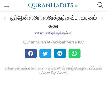
QuranHadits
ta
குர்ஆன் ஸூரா ஸூரத்துத் தவ்பா வசனம்
௧௦௭
ஸூரா (ஸூரத்துத் தவ்பா)
Jan Trust Foundation
Qur'an Surah At-Tawbah Verse 107
Mufti Omar Sheriff Qasimi,
Darul Huda
ஸூரத்துத் தவ்பா [௯]: ௧௦௭ ~ குர்ஆனின் தமிழ் மொழிபெயர்ப்புகள்
(Word By Word)