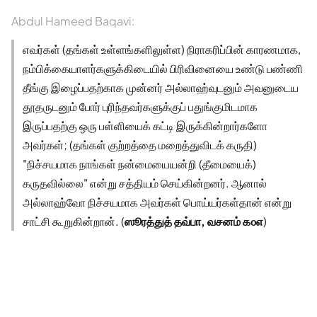
Abdul Hameed Baqavi:
எவர்கள் (தங்கள் உள்ளங்களிலுள்ள) நிராகரிப்பின் காரணமாக,
நம்பிக்கையாளர்களுக்கிடையில் பிரிவினையை உண்டு பண்ணி
தீங்கு இழைப்பதற்காக முன்னர் அல்லாஹ்வுடனும் அவனுடைய
தூதருடனும் போர் புரிந்தவர்களுக்குப் பதுங்குமிடமாக
இருப்பதற்கு ஒரு பள்ளியைக் கட்டி இருக்கின்றார்களோ
அவர்கள்; (தங்கள் குற்றத்தை மறைத்துவிடக் கருதி)
"நிச்சயமாக நாங்கள் நன்மையையன்றி (தீமையைக்)
கருதவில்லை" என்று சத்தியம் செய்கின்றனர். ஆனால்
அல்லாஹ்வோ நிச்சயமாக அவர்கள் பொய்யர்கள்தான் என்று
சாட்சி கூறுகின்றான். (
ஸூரத்துத் தவ்பா, வசனம் ௧௦௭
)