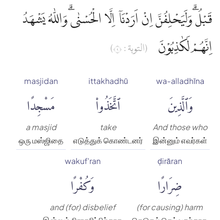
قَبْلُ ۗوَلَيَحْلِفُنَّ اِنْ اَرَدْنَآ اِلَّا الْحُسْنٰىۗ وَاللّٰهُ يَشْهَدُ
اِنَّهُمْ لَكٰذِبُوْنَ
(التوبة : ٩)
masjidan
ittakhadhū
wa-alladhīna
وَٱلَّذِينَ
ٱتَّخَذُوا۟
مَسْجِدًا
a masjid
take
And those who
ஒரு மஸ்ஜிதை
எடுத்துக் கொண்டனர்
இன்னும் எவர்கள்
wakuf'ran
ḍirāran
ضِرَارًا
وَكُفْرًا
and (for) disbelief
(for causing) harm