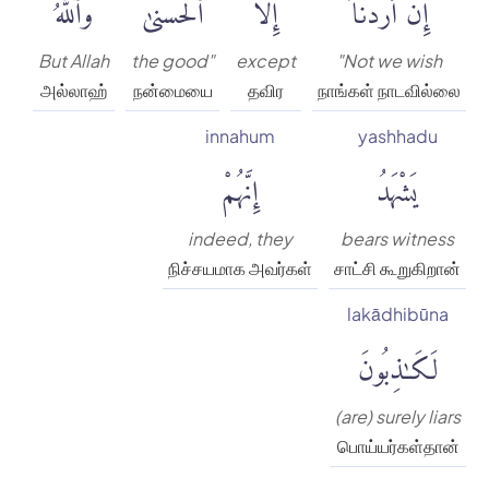
إِنْ أَرَدْنَآ
إِلَّا
ٱلْحُسْنَىٰۖ
وَٱللَّهُ
But Allah
the good"
except
"Not we wish
அல்லாஹ்
நன்மையை
தவிர
நாங்கள் நாடவில்லை
innahum
yashhadu
يَشْهَدُ
إِنَّهُمْ
indeed, they
bears witness
நிச்சயமாக அவர்கள்
சாட்சி கூறுகிறான்
lakādhibūna
لَكَٰذِبُونَ
(are) surely liars
பொய்யர்கள்தான்