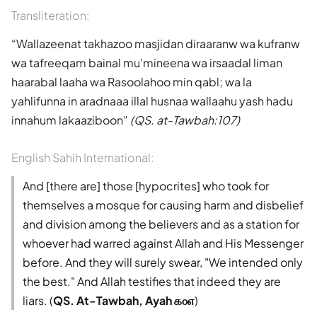
Transliteration:
Wallazeenat takhazoo masjidan diraaranw wa kufranw
wa tafreeqam bainal mu'mineena wa irsaadal liman
haarabal laaha wa Rasoolahoo min qabl; wa la
yahlifunna in aradnaaa illal husnaa wallaahu yash hadu
innahum lakaaziboon
(QS. at-Tawbah:107)
English Sahih International:
And [there are] those [hypocrites] who took for
themselves a mosque for causing harm and disbelief
and division among the believers and as a station for
whoever had warred against Allah and His Messenger
before. And they will surely swear, "We intended only
the best." And Allah testifies that indeed they are
liars. (
QS. At-Tawbah, Ayah ௧௦௭
)