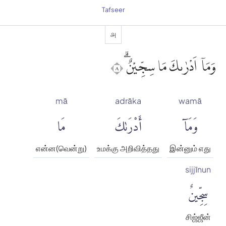
Tafseer
௮
وَمَآ اَدْرٰىكَ مَا سِجِّيْنٌۗ ٨
mā
adrāka
wamā
وَمَآ
أَدْرَىٰكَ
مَا
என்ன(வென்று)
உமக்கு அறிவித்தது
இன்னும் எது
sijjīnun
سِجِّينٌ
சிஜ்ஜீன்