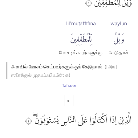
وَيْلٌ لِّلْمُطَفِّفِيْنَۙ ١
lil'muṭaffifīna
waylun
وَيْلٌ
لِّلْمُطَفِّفِينَ
மோசடிக்காரர்களுக்கு
கேடுதான்
அளவில் மோசம் செய்பவர்களுக்குக் கேடுதான்.
([௮௩]
ஸூரத்துல் முதஃப்ஃபிஃபீன்: ௧)
Tafseer
௨
الَّذِيْنَ اِذَا اكْتَالُوْا عَلَى النَّاسِ يَسْتَوْفُوْنَۖ ٢