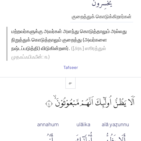
يُخْسِرُونَ
குறைத்துக் கொடுக்கிறார்கள்
மற்றவர்களுக்கு அவர்கள் அளந்து கொடுத்தாலும் அல்லது
நிறுத்துக் கொடுத்தாலும் குறைத்து (அவர்களை
நஷ்டப்படுத்தி) விடுகின்றனர்.
([௮௩] ஸூரத்துல்
முதஃப்ஃபிஃபீன்: ௩)
Tafseer
௪
اَلَا يَظُنُّ اُولٰۤىِٕكَ اَنَّهُمْ مَّبْعُوْثُوْنَۙ ٤
annahum
ulāika
alā yaẓunnu
أَلَا يَظُنُّ
أُو۟لَٰٓئِكَ
أَنَّهُم