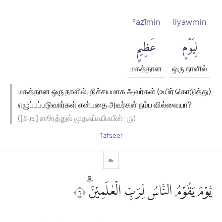
ʿaẓīmin
liyawmin
لِيَوْمٍ
عَظِيمٍ
மகத்தான
ஒரு நாளில்
மகத்தான ஒரு நாளில், நிச்சயமாக அவர்கள் (உயிர் கொடுத்து)
எழுப்பப்படுவார்கள் என்பதை அவர்கள் நம்ப வில்லையா?
([௮௩] ஸூரத்துல் முதஃப்ஃபிஃபீன்: ௫)
Tafseer
௬
يَّوْمَ يَقُوْمُ النَّاسُ لِرَبِّ الْعٰلَمِيْنَۗ ٦