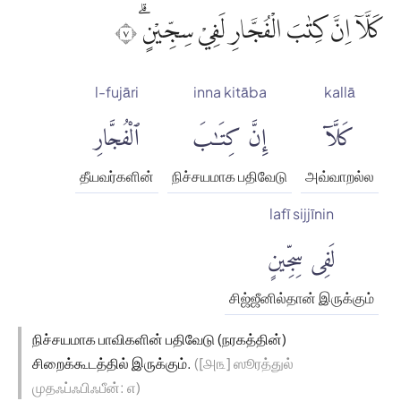
كَلَّآ اِنَّ كِتٰبَ الْفُجَّارِ لَفِيْ سِجِّيْنٍۗ ٧
l-fujāri
inna kitāba
kallā
كَلَّآ
إِنَّ كِتَٰبَ
ٱلْفُجَّارِ
தீயவர்களின்
நிச்சயமாக பதிவேடு
அவ்வாறல்ல
lafī sijjīnin
لَفِى سِجِّينٍ
சிஜ்ஜீனில்தான் இருக்கும்
நிச்சயமாக பாவிகளின் பதிவேடு (நரகத்தின்)
சிறைக்கூடத்தில் இருக்கும்.
([௮௩] ஸூரத்துல்
முதஃப்ஃபிஃபீன்: ௭)