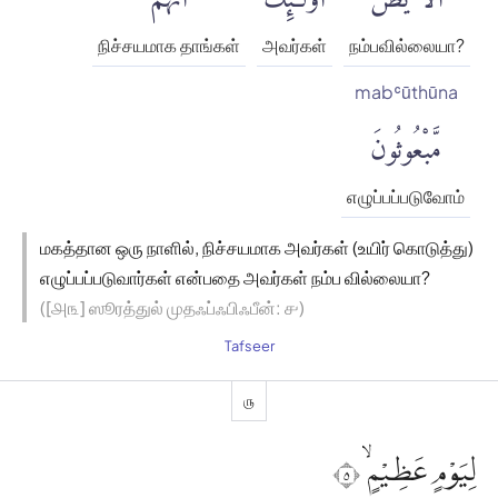
நிச்சயமாக தாங்கள்
அவர்கள்
நம்பவில்லையா?
mabʿūthūna
مَّبْعُوثُونَ
எழுப்பப்படுவோம்
மகத்தான ஒரு நாளில், நிச்சயமாக அவர்கள் (உயிர் கொடுத்து)
எழுப்பப்படுவார்கள் என்பதை அவர்கள் நம்ப வில்லையா?
([௮௩] ஸூரத்துல் முதஃப்ஃபிஃபீன்: ௪)
Tafseer
௫
لِيَوْمٍ عَظِيْمٍۙ ٥