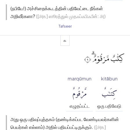
(நபியே!) அச்சிறைக்கூடத்தின் பதிவேட்டை நீங்கள்
அறிவீர்களா?
([௮௩] ஸூரத்துல் முதஃப்ஃபிஃபீன்: ௮)
Tafseer
௯
كِتٰبٌ مَّرْقُوْمٌۗ ٩
marqūmun
kitābun
كِتَٰبٌ
مَّرْقُومٌ
எழுதப்பட்ட
ஒரு பதிவேடு
அது ஒரு பதிவுப்புத்தகம் (தண்டிக்கப்பட வேண்டியவர்களின்
பெயர்கள் எல்லாம்) அதில் பதியப்பட்டிருக்கும்.
([௮௩]