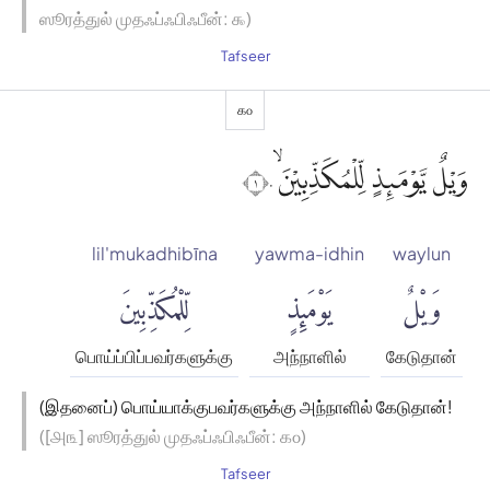
ஸூரத்துல் முதஃப்ஃபிஃபீன்: ௯)
Tafseer
௧௦
وَيْلٌ يَّوْمَىِٕذٍ لِّلْمُكَذِّبِيْنَۙ ١٠
lil'mukadhibīna
yawma-idhin
waylun
وَيْلٌ
يَوْمَئِذٍ
لِّلْمُكَذِّبِينَ
பொய்ப்பிப்பவர்களுக்கு
அந்நாளில்
கேடுதான்
(இதனைப்) பொய்யாக்குபவர்களுக்கு அந்நாளில் கேடுதான்!
([௮௩] ஸூரத்துல் முதஃப்ஃபிஃபீன்: ௧௦)
Tafseer