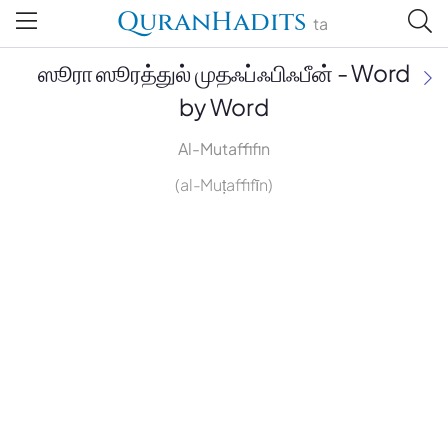
QuranHadits
ta
ஸூரா ஸூரத்துல் முதஃப்ஃபிஃபீன் - Word
by Word
Al-Mutaffifin
(al-Muṭaffifīn)