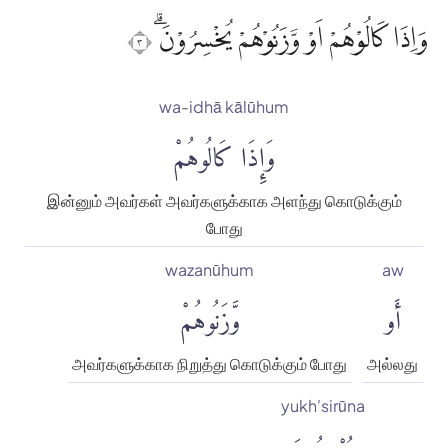
وَاِذَا كَالُوْهُمْ اَوْ وَّزَنُوْهُمْ يُخْسِرُوْنَۗ ٣
wa-idhā kālūhum
وَإِذَا كَالُوهُمْ
இன்னும் அவர்கள் அவர்களுக்காக அளந்து கொடுக்கும்
போது
wazanūhum
aw
أَو
وَّزَنُوهُمْ
அவர்களுக்காக நிறுத்து கொடுக்கும் போது
அல்லது
yukh'sirūna