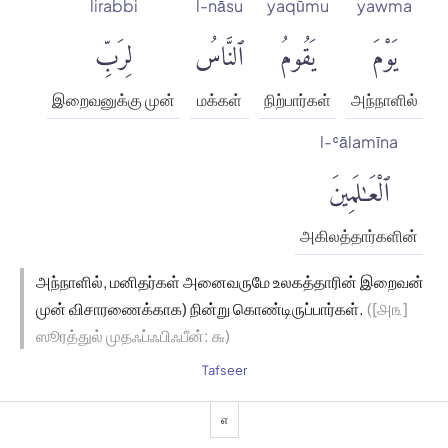
lirabbi
l-nāsu
yaqūmu
yawma
يَوْمَ
يَقُومُ
ٱلنَّاسُ
لِرَبِّ
இறைவனுக்கு முன்
மக்கள்
நிற்பார்கள்
அந்நாளில்
l-ʿālamīna
ٱلْعَٰلَمِينَ
அகிலத்தார்களின்
அந்நாளில், மனிதர்கள் அனைவருமே உலகத்தாரின் இறைவன்
முன் விசாரணைக்காக) நின்று கொண்டிருப்பார்கள்.
([௮௩]
ஸூரத்துல் முதஃப்ஃபிஃபீன்: ௬)
Tafseer
௭