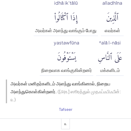
idhā ik'tālū
alladhīna
ٱلَّذِينَ
إِذَا ٱكْتَالُوا۟
அவர்கள் அளந்து வாங்கும் போது
எவர்கள்
yastawfūna
ʿalā l-nāsi
عَلَى ٱلنَّاسِ
يَسْتَوْفُونَ
நிறைவாக வாங்குகின்றனர்
மக்களிடம்
அவர்கள் மனிதர்களிடம் அளந்து வாங்கினால், நிறைய
அளந்துகொள்கின்றனர்.
([௮௩] ஸூரத்துல் முதஃப்ஃபிஃபீன்:
௨)
Tafseer
௩