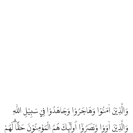
وَالَّذِيْنَ اٰمَنُوْا وَهَاجَرُوْا وَجَاهَدُوْا فِيْ سَبِيْلِ اللّٰهِ
وَالَّذِيْنَ اٰوَوْا وَّنَصَرُوْٓا اُولٰۤىِٕكَ هُمُ الْمُؤْمِنُوْنَ حَقًّاۗ لَهُمْ