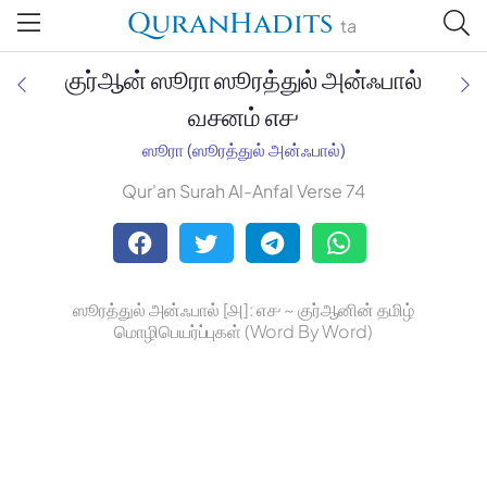
QuranHadits
ta
குர்ஆன் ஸூரா ஸூரத்துல் அன்ஃபால்
வசனம் ௭௪
ஸூரா (ஸூரத்துல் அன்ஃபால்)
Jan Trust Foundation
Qur'an Surah Al-Anfal Verse 74
Mufti Omar Sheriff Qasimi,
Darul Huda
ஸூரத்துல் அன்ஃபால் [௮]: ௭௪ ~ குர்ஆனின் தமிழ்
மொழிபெயர்ப்புகள் (Word By Word)