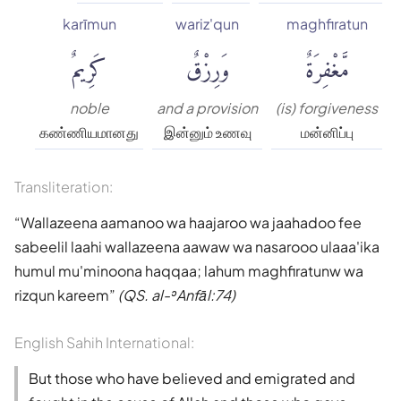
karīmun
wariz'qun
maghfiratun
مَّغْفِرَةٌ
وَرِزْقٌ
كَرِيمٌ
noble
and a provision
(is) forgiveness
கண்ணியமானது
இன்னும் உணவு
மன்னிப்பு
Transliteration:
Wallazeena aamanoo wa haajaroo wa jaahadoo fee
sabeelil laahi wallazeena aawaw wa nasarooo ulaaa'ika
humul mu'minoona haqqaa; lahum maghfiratunw wa
rizqun kareem
(QS. al-ʾAnfāl:74)
English Sahih International:
But those who have believed and emigrated and