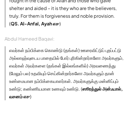
fought in the cause of Allah and those who gave
shelter and aided – it is they who are the believers,
truly. For them is forgiveness and noble provision.
(
QS. Al-Anfal, Ayah ௭௪
)
Abdul Hameed Baqavi:
எவர்கள் நம்பிக்கை கொண்டு (தங்கள்) ஊரைவிட்டுப் புறப்பட்டு
அல்லாஹ்வுடைய பாதையில் போர் புரிகின்றார்களோ அவர்களும்,
எவர்கள் அவர்களை (தங்கள் இல்லங்களில்) அரவணைத்து
(மேலும் பல) உதவியும் செய்கின்றார்களோ அவர்களும் தான்
உண்மையான நம்பிக்கையாளர்கள். அவர்களுக்கு மன்னிப்பும்
உண்டு; கண்ணியமான உணவும் உண்டு. (
ஸூரத்துல் அன்ஃபால்,
வசனம் ௭௪
)