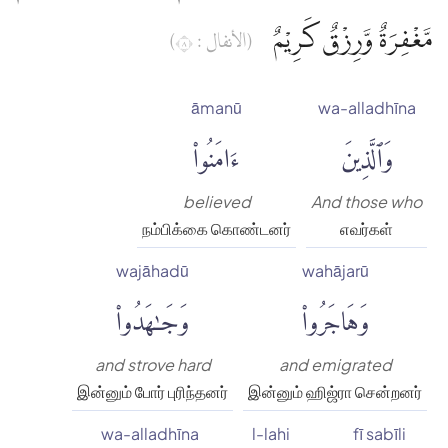
مَّغْفِرَةٌ وَّرِزْقٌ كَرِيْمٌ
(الأنفال : ٨)
āmanū
wa-alladhīna
وَٱلَّذِينَ
ءَامَنُوا۟
believed
And those who
நம்பிக்கை கொண்டனர்
எவர்கள்
wajāhadū
wahājarū
وَهَاجَرُوا۟
وَجَٰهَدُوا۟
and strove hard
and emigrated
இன்னும் போர் புரிந்தனர்
இன்னும் ஹிஜ்ரா சென்றனர்
wa-alladhīna
l-lahi
fī sabīli