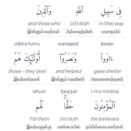
فِى سَبِيلِ
ٱللَّهِ
وَٱلَّذِينَ
and those who
(of) Allah
in (the) way
இன்னும் எவர்கள்
அல்லாஹ்வின்
பாதையில்
ulāika humu
wanaṣarū
āwaw
ءَاوَوا۟
وَّنَصَرُوٓا۟
أُو۟لَٰٓئِكَ هُمُ
those - they (are)
and helped
gave shelter
இவர்கள்தான்
இன்னும் உதவினர்
அரவணைத்தனர்
lahum
ḥaqqan
l-mu'minūna
ٱلْمُؤْمِنُونَ
حَقًّاۚ
لَّهُم
For them
(in) truth
the believers
இவர்களுக்கு
உண்மையில்
நம்பிக்கையாளர்கள்