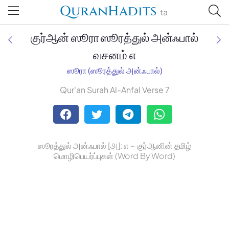
QuranHadits
ta
குர்ஆன் ஸூரா ஸூரத்துல் அன்ஃபால்
வசனம் ௭
ஸூரா (ஸூரத்துல் அன்ஃபால்)
Jan Trust Foundation
Qur'an Surah Al-Anfal Verse 7
Mufti Omar Sheriff Qasimi,
Darul Huda
ஸூரத்துல் அன்ஃபால் [௮]: ௭ ~ குர்ஆனின் தமிழ்
மொழிபெயர்ப்புகள் (Word By Word)