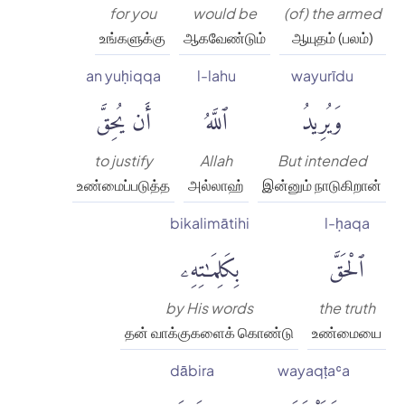
for you
would be
(of) the armed
உங்களுக்கு
ஆகவேண்டும்
ஆயுதம் (பலம்)
an yuḥiqqa
l-lahu
wayurīdu
وَيُرِيدُ
ٱللَّهُ
أَن يُحِقَّ
to justify
Allah
But intended
உண்மைப்படுத்த
அல்லாஹ்
இன்னும் நாடுகிறான்
bikalimātihi
l-ḥaqa
ٱلْحَقَّ
بِكَلِمَٰتِهِۦ
by His words
the truth
தன் வாக்குகளைக் கொண்டு
உண்மையை
dābira
wayaqṭaʿa