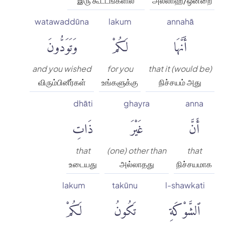
இரு கூட்டங்களில்
அல்லாஹ்/ஒன்றை
watawaddūna
lakum
annahā
أَنَّهَا
لَكُمْ
وَتَوَدُّونَ
and you wished
for you
that it (would be)
விரும்பினீர்கள்
உங்களுக்கு
நிச்சயம் அது
dhāti
ghayra
anna
أَنَّ
غَيْرَ
ذَاتِ
that
(one) other than
that
உடையது
அல்லாதது
நிச்சயமாக
lakum
takūnu
l-shawkati
ٱلشَّوْكَةِ
تَكُونُ
لَكُمْ