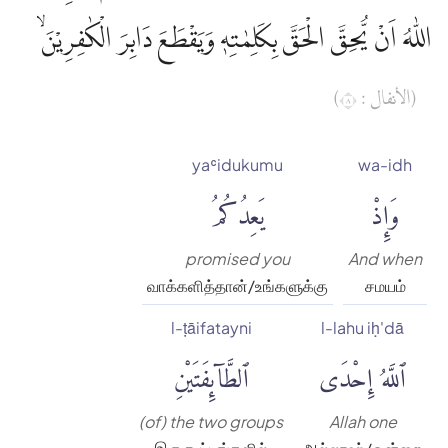
اللّٰهُ اَنْ يُّحِقَّ الْحَقَّ بِكَلِمٰتِهٖ وَيَقْطَعَ دَابِرَ الْكٰفِرِيْنَۙ
(الأنفال : ٨)
yaʿidukumu
wa-idh
وَإِذْ
يَعِدُكُمُ
promised you
And when
வாக்களித்தான்/உங்களுக்கு
சமயம்
l-ṭāifatayni
l-lahu iḥ'dā
ٱللَّهُ إِحْدَى
ٱلطَّآئِفَتَيْنِ
(of) the two groups
Allah one