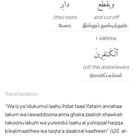
وَيَقْطَعَ
دَابِرَ
(the) roots
and cut off
வேரை
இன்னும் துண்டித்துவிட
l-kāfirīna
ٱلْكَٰفِرِينَ
(of) the disbelievers
நிராகரிப்பவர்கள்
Transliteration:
Wa iz ya'idukumul laahu ihdat taaa'ifataini annahaa
lakum wa tawaddoona anna ghaira zaatish shawkati
takoonu lakum wa yureedul laahu ai yuhiqqal haqqa
bikalimaatihee wa taqta'a daabiral kaafireen
(QS. al-