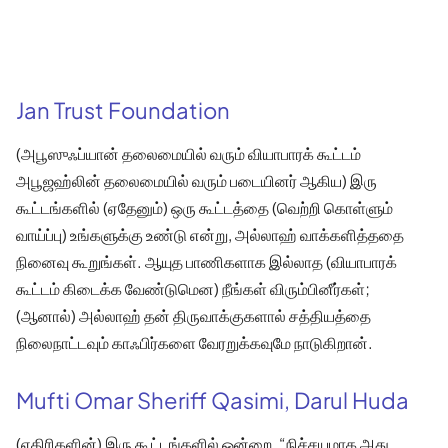
Jan Trust Foundation
(அபூஸுஃப்யான் தலைமையில் வரும் வியாபாரக் கூட்டம்
அபூஜஹ்லின் தலைமையில் வரும் படையினர் ஆகிய) இரு
கூட்டங்களில் (ஏதேனும்) ஒரு கூட்டத்தை (வெற்றி கொள்ளும்
வாய்ப்பு) உங்களுக்கு உண்டு என்று, அல்லாஹ் வாக்களித்ததை
நினைவு கூறுங்கள். ஆயுத பாணிகளாக இல்லாத (வியாபாரக்
கூட்டம் கிடைக்க வேண்டுமென) நீங்கள் விரும்பினீர்கள்;
(ஆனால்) அல்லாஹ் தன் திருவாக்குகளால் சத்தியத்தை
நிலைநாட்டவும் காஃபிர்களை வேரறுக்கவுமே நாடுகிறான்.
Mufti Omar Sheriff Qasimi, Darul Huda
(எதிரிகளின்) இரு கூட்டங்களில் ஒன்றை, “நிச்சயமாக அது