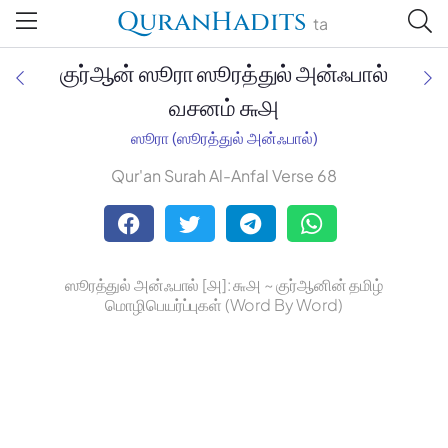
QuranHadits
ta
குர்ஆன் ஸூரா ஸூரத்துல் அன்ஃபால்
வசனம் ௬௮
ஸூரா (ஸூரத்துல் அன்ஃபால்)
Jan Trust Foundation
Qur'an Surah Al-Anfal Verse 68
Mufti Omar Sheriff Qasimi,
Darul Huda
ஸூரத்துல் அன்ஃபால் [௮]: ௬௮ ~ குர்ஆனின் தமிழ்
மொழிபெயர்ப்புகள் (Word By Word)