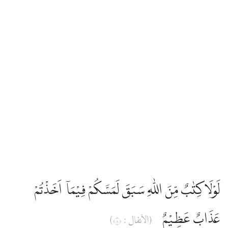
لَوْلَاكِتٰبٌ مِّنَ اللّٰهِ سَبَقَ لَمَسَّكُمْ فِيْمَآ اَخَذْتُمْ
عَذَابٌ عَظِيْمٌ
(الأنفال : ٨)