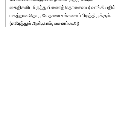
கைதிகளிடமிருந்து பிணைத் தொகையை) வாங்கியதில்
மகத்தானதொரு வேதனை உங்களைப் பிடித்திருக்கும்.
(
ஸூரத்துல் அன்ஃபால், வசனம் ௬௮
)