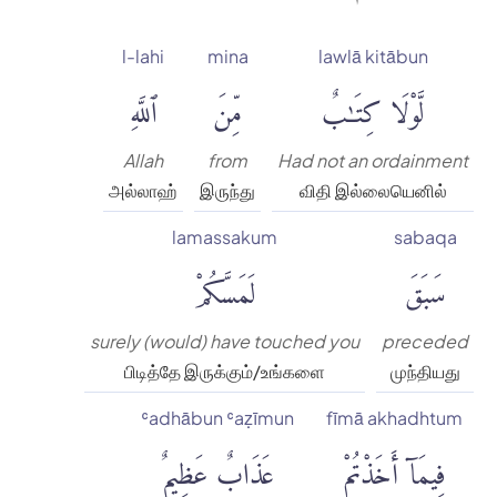
l-lahi
mina
lawlā kitābun
لَّوْلَا كِتَٰبٌ
مِّنَ
ٱللَّهِ
Allah
from
Had not an ordainment
அல்லாஹ்
இருந்து
விதி இல்லையெனில்
lamassakum
sabaqa
سَبَقَ
لَمَسَّكُمْ
surely (would) have touched you
preceded
பிடித்தே இருக்கும்/உங்களை
முந்தியது
ʿadhābun ʿaẓīmun
fīmā akhadhtum
فِيمَآ أَخَذْتُمْ
عَذَابٌ عَظِيمٌ