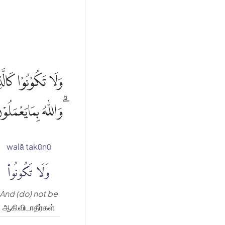
وَلَا تَكُوْنُوْا كَال
وَاللّٰهُ بِمَايَعْمَلُ
walā takūnū
وَلَا تَكُونُوا۟
And (do) not be
ஆகிவிடாதீர்கள்