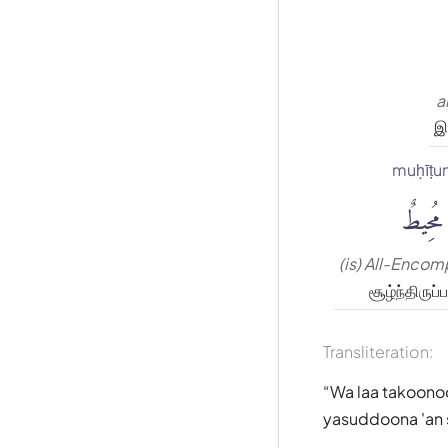
a
இன
muḥīṭu
مُحِيطٌ
(is) All-Enco
சூழ்ந்திருப்
Transliteration:
Wa laa takoonoo
yasuddoona 'an 