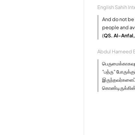
English Sahih Int
And do not be 
people and ave
(
QS. Al-Anfal
Abdul Hameed B
பெருமைக்காகவும்
"பத்ரு" போருக்
இருந்தவர்களைப்
கொண்டிருக்கின்