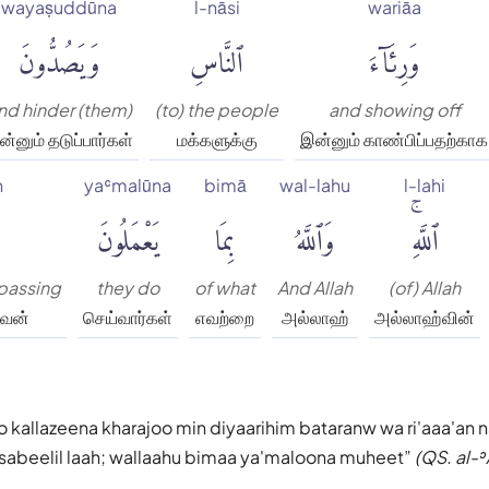
wayaṣuddūna
l-nāsi
wariāa
وَرِئَآءَ
ٱلنَّاسِ
وَيَصُدُّونَ
nd hinder (them)
(to) the people
and showing off
்னும் தடுப்பார்கள்
மக்களுக்கு
இன்னும் காண்பிப்பதற்காக
n
yaʿmalūna
bimā
wal-lahu
l-lahi
ٱللَّهِۚ
وَٱللَّهُ
بِمَا
يَعْمَلُونَ
mpassing
they do
of what
And Allah
(of) Allah
பவன்
செய்வார்கள்
எவற்றை
அல்லாஹ்
அல்லாஹ்வின்
 kallazeena kharajoo min diyaarihim bataranw wa ri'aaa'an 
sabeelil laah; wallaahu bimaa ya'maloona muheet
(QS. al-ʾ