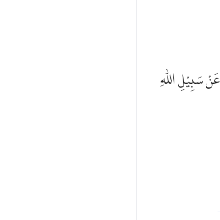
عَنْ سَبِيْلِ اللّٰهِ