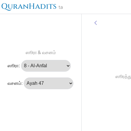
QuranHadits
ta
ஸூரா & வசனம்
ஸூரா:
ஸூரத்து
வசனம்: