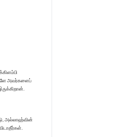
க்கிளம்பி
்களே அவர்களைப்
ருக்கிறான்.
்டு, அல்லாஹ்வின்
ிடாதீர்கள்.