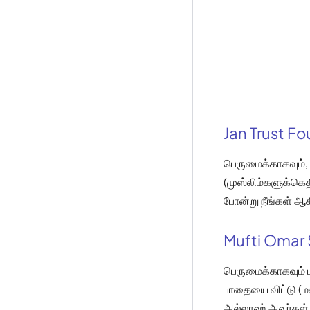
Jan Trust F
பெருமைக்காகவும், 
(முஸ்லிம்களுக்கெ
போன்று நீங்கள் ஆ
Mufti Omar 
பெருமைக்காகவும் ம
பாதையை விட்டு (ம
அல்லாஹ் அவர்கள் 