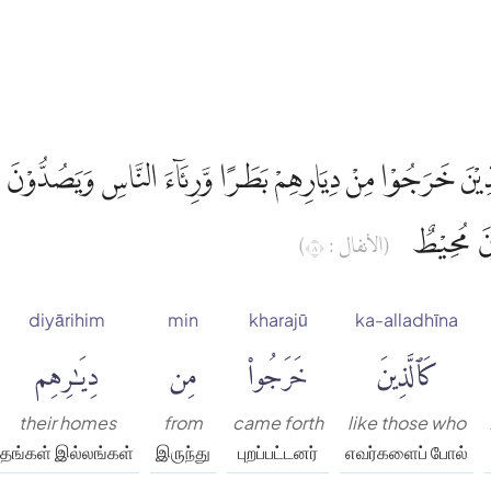
َّذِيْنَ خَرَجُوْا مِنْ دِيَارِهِمْ بَطَرًا وَّرِئَاۤءَ النَّاسِ وَيَصُدُّوْنَ 
ۗوْنَ مُحِيْطٌ
(الأنفال : ٨)
diyārihim
min
kharajū
ka-alladhīna
كَٱلَّذِينَ
خَرَجُوا۟
مِن
دِيَٰرِهِم
their homes
from
came forth
like those who
தங்கள் இல்லங்கள்
இருந்து
புறப்பட்டனர்
எவர்களைப் போல்