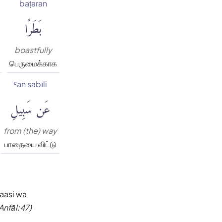
baṭaran
بَطَرًا
boastfully
பெருமைக்காக
ʿan sabīli
عَن سَبِيلِ
from (the) way
பாதையை விட்டு
naasi wa
Anfāl:47)