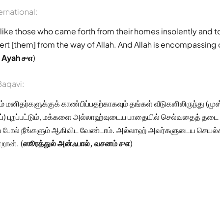
ernational:
like those who came forth from their homes insolently and t
rt [them] from the way of Allah. And Allah is encompassing 
, Ayah ௪௭
)
aqavi:
 மனிதர்களுக்குக் காண்பிப்பதற்காகவும் தங்கள் வீடுகளிலிருந்து (மு
குப்) புறப்பட்டும், மக்களை அல்லாஹ்வுடைய பாதையில் செல்வதைத் தட
 போல் நீங்களும் ஆகிவிட வேண்டாம். அல்லாஹ் அவர்களுடைய செயல்க
றான். (
ஸூரத்துல் அன்ஃபால், வசனம் ௪௭
)