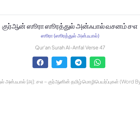
குர்ஆன் ஸூரா ஸூரத்துல் அன்ஃபால் வசனம் ௪௭
ஸூரா (ஸூரத்துல் அன்ஃபால்)
Qur'an Surah Al-Anfal Verse 47
ல் அன்ஃபால் [௮]: ௪௭ ~ குர்ஆனின் தமிழ் மொழிபெயர்ப்புகள் (Word 