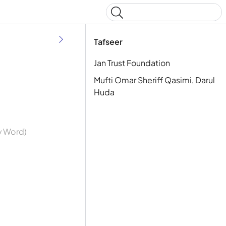
Type to start searching
Tafseer
Jan Trust Foundation
Mufti Omar Sheriff Qasimi, Darul
Huda
By Word)