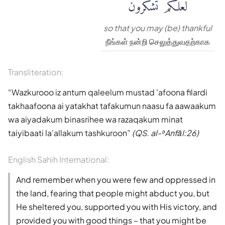
لَعَلَّكُمْ تَشْكُرُونَ
so that you may (be) thankful
நீங்கள் நன்றி செலுத்துவதற்காக
Transliteration:
Wazkurooo iz antum qaleelum mustad 'afoona filardi
takhaafoona ai yatakhat tafakumun naasu fa aawaakum
wa aiyadakum binasrihee wa razaqakum minat
taiyibaati la'allakum tashkuroon
(QS. al-ʾAnfāl:26)
English Sahih International:
And remember when you were few and oppressed in
the land, fearing that people might abduct you, but
He sheltered you, supported you with His victory, and
provided you with good things – that you might be