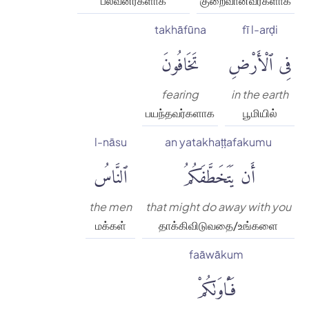
பலவீனர்களாக
குறைவானவர்களாக
takhāfūna
fī l-arḍi
فِى ٱلْأَرْضِ
تَخَافُونَ
fearing
in the earth
பயந்தவர்களாக
பூமியில்
l-nāsu
an yatakhaṭṭafakumu
أَن يَتَخَطَّفَكُمُ
ٱلنَّاسُ
the men
that might do away with you
மக்கள்
தாக்கிவிடுவதை/உங்களை
faāwākum
فَـَٔاوَىٰكُمْ