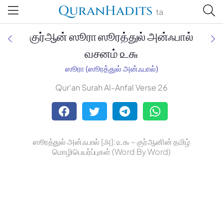
QuranHadits
ta
குர்ஆன் ஸூரா ஸூரத்துல் அன்ஃபால்
வசனம் ௨௬
ஸூரா (ஸூரத்துல் அன்ஃபால்)
Jan Trust Foundation
Qur'an Surah Al-Anfal Verse 26
Mufti Omar Sheriff Qasimi,
Darul Huda
ஸூரத்துல் அன்ஃபால் [௮]: ௨௬ ~ குர்ஆனின் தமிழ்
மொழிபெயர்ப்புகள் (Word By Word)