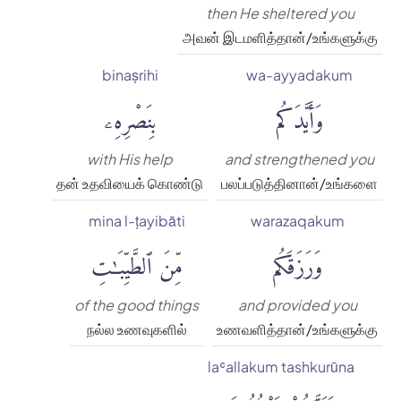
then He sheltered you
அவன் இடமளித்தான்/உங்களுக்கு
binaṣrihi
wa-ayyadakum
وَأَيَّدَكُم
بِنَصْرِهِۦ
with His help
and strengthened you
தன் உதவியைக் கொண்டு
பலப்படுத்தினான்/உங்களை
mina l-ṭayibāti
warazaqakum
وَرَزَقَكُم
مِّنَ ٱلطَّيِّبَٰتِ
of the good things
and provided you
நல்ல உணவுகளில்
உணவளித்தான்/உங்களுக்கு
laʿallakum tashkurūna