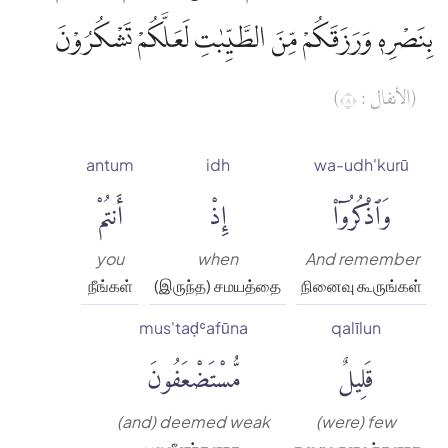
بِنَصْرِهٖ وَرَزَقَكُمْ مِّنَ الطَّيِّبٰتِ لَعَلَّكُمْ تَشْكُرُوْنَ
(الأنفال : ٨)
antum
idh
wa-udh'kurū
وَٱذْكُرُوٓا۟
إِذْ
أَنتُمْ
you
when
And remember
நீங்கள்
(இருந்த) சமயத்தை
நினைவு கூருங்கள்
mus'taḍʿafūna
qalīlun
قَلِيلٌ
مُّسْتَضْعَفُونَ
(and) deemed weak
(were) few