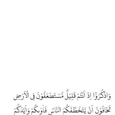
وَاذْكُرُوْٓا اِذْ اَنْتُمْ قَلِيْلٌ مُّسْتَضْعَفُوْنَ فِى الْاَرْضِ
تَخَافُوْنَ اَنْ يَّتَخَطَّفَكُمُ النَّاسُ فَاٰوٰىكُمْ وَاَيَّدَكُمْ