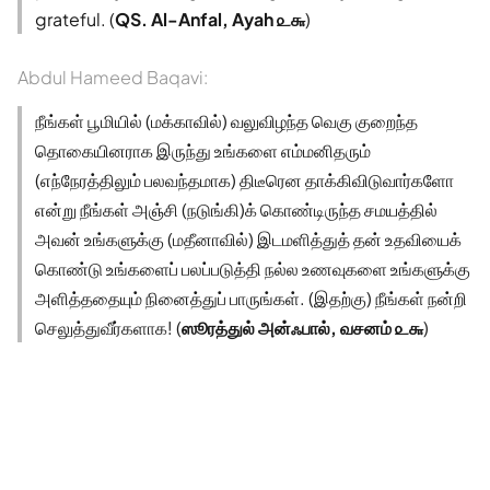
grateful. (
QS. Al-Anfal, Ayah ௨௬
)
Abdul Hameed Baqavi:
நீங்கள் பூமியில் (மக்காவில்) வலுவிழந்த வெகு குறைந்த
தொகையினராக இருந்து உங்களை எம்மனிதரும்
(எந்நேரத்திலும் பலவந்தமாக) திடீரென தாக்கிவிடுவார்களோ
என்று நீங்கள் அஞ்சி (நடுங்கி)க் கொண்டிருந்த சமயத்தில்
அவன் உங்களுக்கு (மதீனாவில்) இடமளித்துத் தன் உதவியைக்
கொண்டு உங்களைப் பலப்படுத்தி நல்ல உணவுகளை உங்களுக்கு
அளித்ததையும் நினைத்துப் பாருங்கள். (இதற்கு) நீங்கள் நன்றி
செலுத்துவீர்களாக! (
ஸூரத்துல் அன்ஃபால், வசனம் ௨௬
)