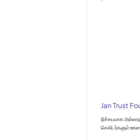
Jan Trust F
நிச்சயமாக அல்லாஹ
செவிடர்களும் ஊமை