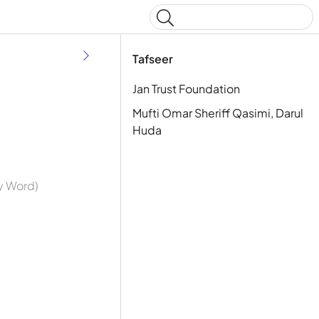
Type to start searching
Tafseer
Jan Trust Foundation
Mufti Omar Sheriff Qasimi, Darul
Huda
By Word)