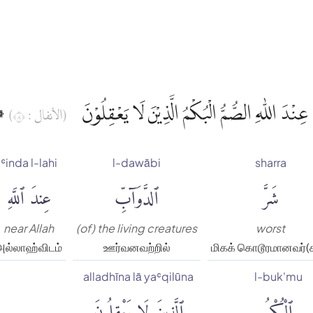
۞  عِنْدَ اللّٰهِ الصُّمُّ الْبُكْمُ الَّذِيْنَ لَا يَعْقِلُوْنَ
(الأنفال : ٨)
ʿinda l-lahi
l-dawābi
sharra
شَرَّ
ٱلدَّوَآبِّ
عِندَ ٱللَّهِ
near Allah
(of) the living creatures
worst
அல்லாஹ்விடம்
ஊர்வனவற்றில்
மிகக் கொடூரமானவர்(
alladhīna lā yaʿqilūna
l-buk'mu
ٱلْبُكْمُ
ٱلَّذِينَ لَا يَعْقِلُونَ