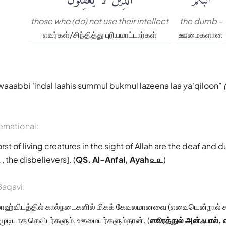
those who (do) not use their intellect
the dumb -
எவர்கள்/சிந்தித்து புரியமாட்டார்கள்
ஊமைகளான
waaabbi 'indal laahis summul bukmul lazeena laa ya'qiloon
ernational:
rst of living creatures in the sight of Allah are the deaf and
., the disbelievers]. (
QS. Al-Anfal, Ayah ௨௨
)
aqavi:
லாஹ்விடத்தில் கால்நடைகளில் மிகக் கேவலமானவை (எவையென்றால் 
ுடியாத செவிடர்களும், ஊமையர்களும்தான். (
ஸூரத்துல் அன்ஃபால்,