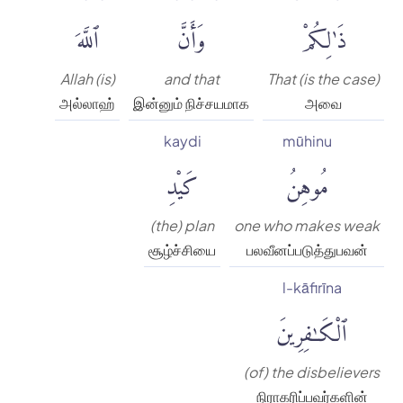
ذَٰلِكُمْ
وَأَنَّ
ٱللَّهَ
Allah (is)
and that
That (is the case)
அல்லாஹ்
இன்னும் நிச்சயமாக
அவை
kaydi
mūhinu
مُوهِنُ
كَيْدِ
(the) plan
one who makes weak
சூழ்ச்சியை
பலவீனப்படுத்துபவன்
l-kāfirīna
ٱلْكَٰفِرِينَ
(of) the disbelievers
நிராகரிப்பவர்களின்