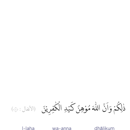
ذٰلِكُمْ وَاَنَّ اللّٰهَ مُوْهِنُ كَيْدِ الْكٰفِرِيْنَ
(الأنفال : ٨)
l-laha
wa-anna
dhālikum