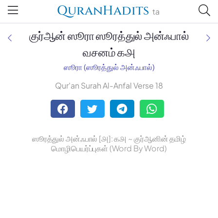
QuranHadits
ta
குர்ஆன் ஸூரா ஸூரத்துல் அன்ஃபால்
வசனம் ௧௮
ஸூரா (ஸூரத்துல் அன்ஃபால்)
Jan Trust Foundation
Qur'an Surah Al-Anfal Verse 18
Mufti Omar Sheriff Qasimi,
Darul Huda
ஸூரத்துல் அன்ஃபால் [௮]: ௧௮ ~ குர்ஆனின் தமிழ்
மொழிபெயர்ப்புகள் (Word By Word)