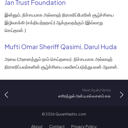
Jan Trust Foundation
இன்னும், நிச்சயமாக அல்லாஹ் நிராகரிப்போரின் சூழ்ச்சியை
இழிவாக்கி (சக்தியற்றதாய்) ஆக்குவதற்கும் (இவ்வாறு
செய்தான்.)
Mufti Omar Sheriff Qasimi, Darul Huda
அவை (அனைத்தும் நாம் செய்தவை). நிச்சயமாக அல்லாஹ்
நிராகரிப்பவர்களின் சூழ்ச்சியை பலவீனப்படுத்துபவன் ஆவான்.
Next Ayah/Verse
ஸூரத்துல் அன்ஃபால் வசனம் ௧௯
©
2026
QuranHadits.com
About
Contact
Privacy Policy