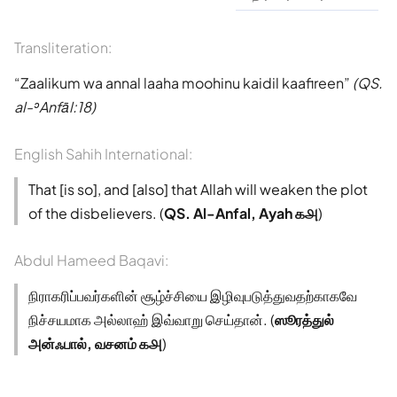
Transliteration:
Zaalikum wa annal laaha moohinu kaidil kaafireen
(QS.
al-ʾAnfāl:18)
English Sahih International:
That [is so], and [also] that Allah will weaken the plot
of the disbelievers. (
QS. Al-Anfal, Ayah ௧௮
)
Abdul Hameed Baqavi:
நிராகரிப்பவர்களின் சூழ்ச்சியை இழிவுபடுத்துவதற்காகவே
நிச்சயமாக அல்லாஹ் இவ்வாறு செய்தான். (
ஸூரத்துல்
அன்ஃபால், வசனம் ௧௮
)