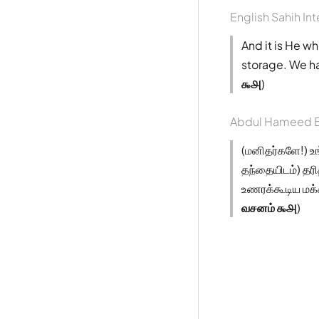
English Sahih Int
And it is He w
storage. We ha
௯௮
)
Abdul Hameed B
(மனிதர்களே!) உங
தந்தையிடம்) தரித
உணரக்கூடிய மக்
வசனம் ௯௮
)