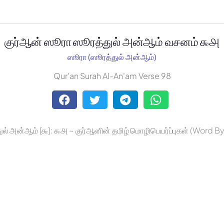
குர்ஆன் ஸூரா ஸூரத்துல் அன்ஆம் வசனம் ௯௮
ஸூரா (ஸூரத்துல் அன்ஆம்)
Qur'an Surah Al-An'am Verse 98
ுல் அன்ஆம் [௬]: ௯௮ ~ குர்ஆனின் தமிழ் மொழிபெயர்ப்புகள் (Word B