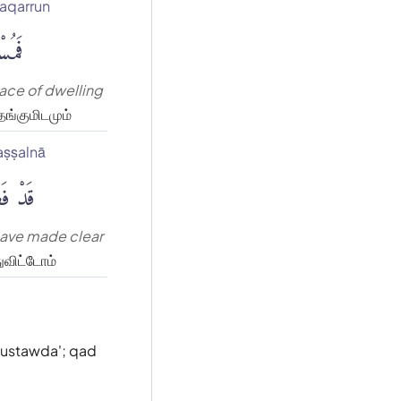
aqarrun
فَمُسْت
place of dwelling
ங்குமிடமும்
aṣṣalnā
قَدْ فَصّ
have made clear
ுவிட்டோம்
mustawda'; qad