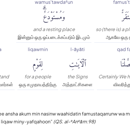
wamus'tawdaʿun
famus't
َقَرٌّ
وَمُسْتَوْدَعٌۗ
and a resting place
so (there is) a 
இன்னும் ஒரு ஒப்படைக்கப்படும் இடமும்
ஆகவே ஒரு த
a
liqawmin
l-āyāti
qad f
َلْنَا
ٱلْءَايَٰتِ
لِقَوْمٍ
tand
for a people
the Signs
Certainly We 
ார்கள்
ஒரு சமுதாயத்திற்கு
அத்தாட்சிகளை
விவரித்த
ee ansha akum min nasinw waahidatin famustaqarrunw wa 
ti liqaw miny-yafqahoon
(QS. al-ʾAnʿām:98)