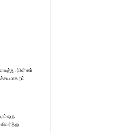
வைத்து, (பின்னர்
ிச்சயமாக நம்
ும் ஒரு
விவரித்து