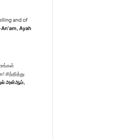
lling and of
-An'am, Ayah
(உங்கள்
! சிந்தித்து
ுல் அன்ஆம்,