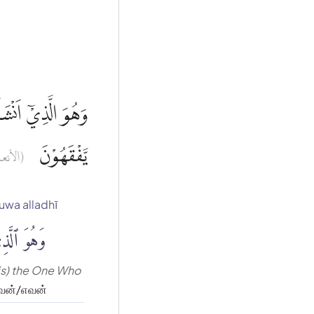
وَهُوَ الَّذِيْٓ اَنْشَ
يَّفْقَهُوْنَ
الأنعام)
wa alladhī
وَهُوَ ٱلَّذ
is) the One Who
வன்/எவன்