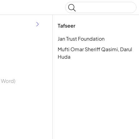
Type to start searching
Tafseer
Jan Trust Foundation
Mufti Omar Sheriff Qasimi, Darul
Huda
y Word)