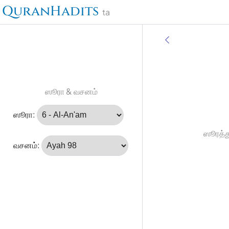
QuranHadits
ta
ஸூரா & வசனம்
ஸூரா:
ஸூரத்த
வசனம்: