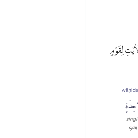
ْاٰيٰتِ لِقَوْمٍ
wāḥida
ٰحِدَةٍ
singl
ஒரே