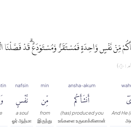
اَكُمْ مِّنْ نَّفْسٍ وَّاحِدَةٍ فَمُسْتَقَرٌّ وَّمُسْتَوْدَعٌ ۗقَدْ فَصَّلْنَا ال
( : ٦
tin
nafsin
min
ansha-akum
wahu
ِىٓ
أَنشَأَكُم
مِّن
نَّفْسٍ
وَ
e
a soul
from
(has) produced you
And He (
ஓர் ஆத்மா
இருந்து
உங்களை உருவாக்கினான்
அ