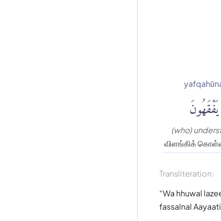
yafqahūn
يَفْقَهُونَ
(who) unders
விளங்கிக் கொள்வ
Transliteration:
Wa hhuwal laze
fassalnal Aayaa