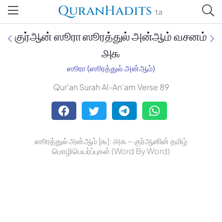
QuranHadits
ta
குர்ஆன் ஸூரா ஸூரத்துல் அன்ஆம் வசனம்
௮௯
ஸூரா (ஸூரத்துல் அன்ஆம்)
Jan Trust Foundation
Qur'an Surah Al-An'am Verse 89
Mufti Omar Sheriff Qasimi,
Darul Huda
ஸூரத்துல் அன்ஆம் [௬]: ௮௯ ~ குர்ஆனின் தமிழ்
மொழிபெயர்ப்புகள் (Word By Word)