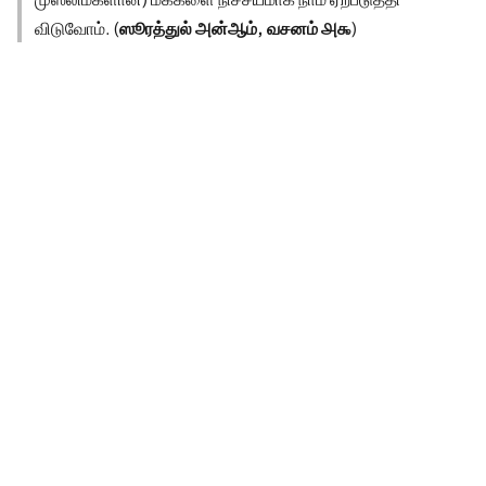
விடுவோம். (
ஸூரத்துல் அன்ஆம், வசனம் ௮௯
)