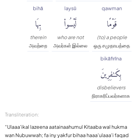
bihā
laysū
qawman
قَوْمًا
لَّيْسُوا۟
بِهَا
therein
who are not
(to) a people
அவற்றை
அவர்கள் இல்லை
ஒரு சமுதாயத்தை
bikāfirīna
بِكَٰفِرِينَ
disbelievers
நிராகரிப்பவர்களாக
Transliteration:
Ulaaa'ikal lazeena aatainaahumul Kitaaba wal hukma
wan Nubuwwah; fa iny yakfur bihaa haaa'ulaaa'i faqad