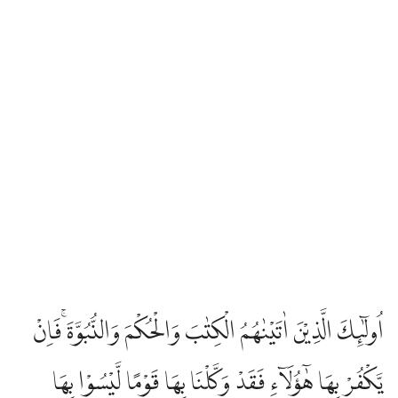
اُولٰۤىِٕكَ الَّذِيْنَ اٰتَيْنٰهُمُ الْكِتٰبَ وَالْحُكْمَ وَالنُّبُوَّةَ ۚفَاِنْ
يَّكْفُرْ بِهَا هٰٓؤُلَاۤءِ فَقَدْ وَكَّلْنَا بِهَا قَوْمًا لَّيْسُوْا بِهَا