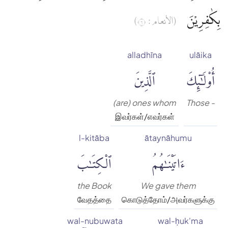
بِكٰفِرِيْنَ
(الأنعام : ٦)
alladhīna
ulāika
أُو۟لَٰٓئِكَ
ٱلَّذِينَ
(are) ones whom
Those -
இவர்கள்/எவர்கள்
l-kitāba
ātaynāhumu
ءَاتَيْنَٰهُمُ
ٱلْكِتَٰبَ
the Book
We gave them
வேதத்தை
கொடுத்தோம்/அவர்களுக்கு
wal-nubuwata
wal-ḥuk'ma