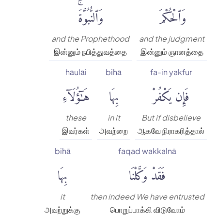
وَٱلْحُكْمَ
وَٱلنُّبُوَّةَۚ
and the Prophethood
and the judgment
இன்னும் நபித்துவத்தை
இன்னும் ஞானத்தை
hāulāi
bihā
fa-in yakfur
فَإِن يَكْفُرْ
بِهَا
هَٰٓؤُلَآءِ
these
in it
But if disbelieve
இவர்கள்
அவற்றை
ஆகவே நிராகரித்தால்
bihā
faqad wakkalnā
فَقَدْ وَكَّلْنَا
بِهَا
it
then indeed We have entrusted
அவற்றுக்கு
பொறுப்பாக்கி விடுவோம்