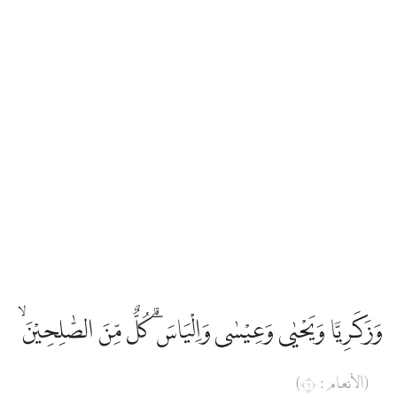
وَزَكَرِيَّا وَيَحْيٰى وَعِيْسٰى وَاِلْيَاسَۗ كُلٌّ مِّنَ الصّٰلِحِيْنَۙ
(الأنعام : ٦)