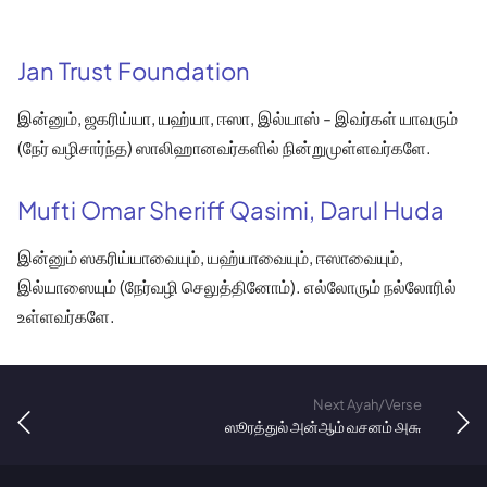
Jan Trust Foundation
இன்னும், ஜகரிய்யா, யஹ்யா, ஈஸா, இல்யாஸ் - இவர்கள் யாவரும்
(நேர் வழிசார்ந்த) ஸாலிஹானவர்களில் நின்றுமுள்ளவர்களே.
Mufti Omar Sheriff Qasimi, Darul Huda
இன்னும் ஸகரிய்யாவையும், யஹ்யாவையும், ஈஸாவையும்,
இல்யாஸையும் (நேர்வழி செலுத்தினோம்). எல்லோரும் நல்லோரில்
உள்ளவர்களே.
Next Ayah/Verse
ஸூரத்துல் அன்ஆம் வசனம் ௮௬