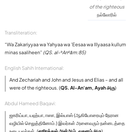
of the righteous
நல்லோரில்
Transliteration:
Wa Zakariyyaa wa Yahyaa wa 'Eesaa wa Illyaasa kullum
minas saaliheen
(QS. al-ʾAnʿām:85)
English Sahih International:
And Zechariah and John and Jesus and Elias – and all
were of the righteous. (
QS. Al-An'am, Ayah ௮௫
)
Abdul Hameed Baqavi:
ஜகரிய்யா, யஹ்யா, ஈஸா, இல்யாஸ் (ஆகியோரையும் நேரான
வழியில் செலுத்தினோம்.) இவர்கள் அனைவரும் நன்னடத்தை
உடையவர்கள். (
ஸூரத்துல் அன்ஆம், வசனம் ௮௫
)