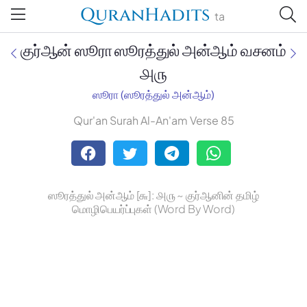
QuranHadits
ta
குர்ஆன் ஸூரா ஸூரத்துல் அன்ஆம் வசனம்
௮௫
ஸூரா (ஸூரத்துல் அன்ஆம்)
Jan Trust Foundation
Qur'an Surah Al-An'am Verse 85
Mufti Omar Sheriff Qasimi,
Darul Huda
ஸூரத்துல் அன்ஆம் [௬]: ௮௫ ~ குர்ஆனின் தமிழ்
மொழிபெயர்ப்புகள் (Word By Word)