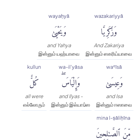
wayaḥyā
wazakariyyā
وَزَكَرِيَّا
وَيَحْيَىٰ
and Yahya
And Zakariya
இன்னும் யஹ்யாவை
இன்னும் ஸகரிய்யாவை
kullun
wa-il'yāsa
waʿīsā
وَعِيسَىٰ
وَإِلْيَاسَۖ
كُلٌّ
all were
and Ilyas -
and Isa
எல்லோரும்
இன்னும் இல்யாûஸ
இன்னும் ஈஸாவை
mina l-ṣāliḥīna
مِّنَ ٱلصَّٰلِحِينَ