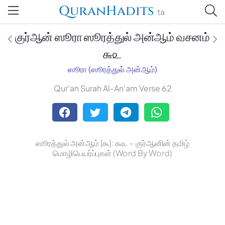
QuranHadits
ta
குர்ஆன் ஸூரா ஸூரத்துல் அன்ஆம் வசனம்
௬௨
ஸூரா (ஸூரத்துல் அன்ஆம்)
Jan Trust Foundation
Qur'an Surah Al-An'am Verse 62
Mufti Omar Sheriff Qasimi,
Darul Huda
ஸூரத்துல் அன்ஆம் [௬]: ௬௨ ~ குர்ஆனின் தமிழ்
மொழிபெயர்ப்புகள் (Word By Word)