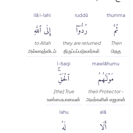
ilā l-lahi
ruddū
thumma
ثُمَّ
رُدُّوٓا۟
إِلَى ٱللَّهِ
to Allah
they are returned
Then
அல்லாஹ்விடம்
திருப்பப்படுவார்கள்
பிறகு
l-ḥaqi
mawlāhumu
مَوْلَىٰهُمُ
ٱلْحَقِّۚ
[the] True
their Protector -
உண்மையானவன்
அவர்களின் எஜமான்
lahu
alā
أَلَا
لَهُ