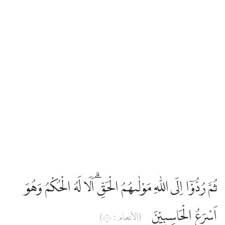
ثُمَّ رُدُّوْٓا اِلَى اللّٰهِ مَوْلٰىهُمُ الْحَقِّۗ اَلَا لَهُ الْحُكْمُ وَهُوَ
اَسْرَعُ الْحَاسِبِيْنَ
(الأنعام : ٦)