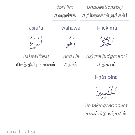
for Him
Unquestionably
அவனுக்கே
அறிந்துகொள்ளுங்கள்!
asraʿu
wahuwa
l-ḥuk'mu
ٱلْحُكْمُ
وَهُوَ
أَسْرَعُ
(is) swiftest
And He
(is) the judgment?
மிகத் தீவிரமானவன்
அவன்
அதிகாரம்
l-ḥāsibīna
ٱلْحَٰسِبِينَ
(in taking) account
கணக்கிடுபவர்களில்
Transliteration: