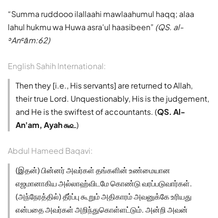
Summa ruddooo ilallaahi mawlaahumul haqq; alaa
lahul hukmu wa Huwa asra'ul haasibeen
(QS. al-
ʾAnʿām:62)
English Sahih International:
Then they [i.e., His servants] are returned to Allah,
their true Lord. Unquestionably, His is the judgement,
and He is the swiftest of accountants. (
QS. Al-
An'am, Ayah ௬௨
)
Abdul Hameed Baqavi:
(இதன்) பின்னர் அவர்கள் தங்களின் உண்மையான
எஜமானாகிய அல்லாஹ்விடமே கொண்டு வரப்படுவார்கள்.
(அந்நேரத்தில்) தீர்ப்பு கூறும் அதிகாரம் அவனுக்கே உரியது
என்பதை அவர்கள் அறிந்துகொள்ளட்டும். அன்றி அவன்