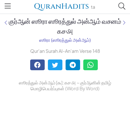
QuranHadits
ta
குர்ஆன் ஸூரா ஸூரத்துல் அன்ஆம் வசனம்
௧௪௮
ஸூரா (ஸூரத்துல் அன்ஆம்)
Jan Trust Foundation
Qur'an Surah Al-An'am Verse 148
Mufti Omar Sheriff Qasimi,
Darul Huda
ஸூரத்துல் அன்ஆம் [௬]: ௧௪௮ ~ குர்ஆனின் தமிழ்
மொழிபெயர்ப்புகள் (Word By Word)