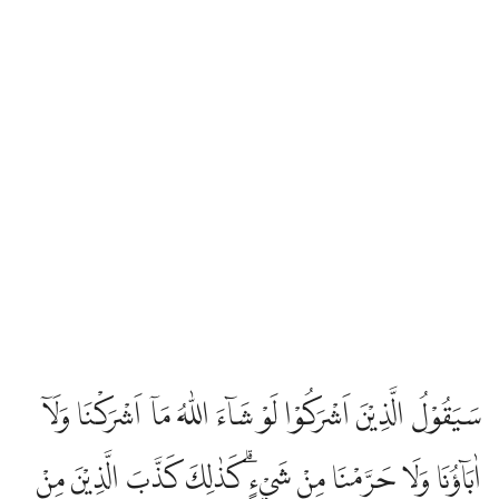
سَيَقُوْلُ الَّذِيْنَ اَشْرَكُوْا لَوْ شَاۤءَ اللّٰهُ مَآ اَشْرَكْنَا وَلَآ
اٰبَاۤؤُنَا وَلَا حَرَّمْنَا مِنْ شَيْءٍۗ كَذٰلِكَ كَذَّبَ الَّذِيْنَ مِنْ