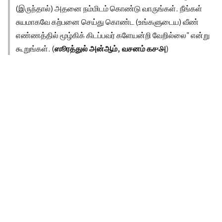
(இருந்தால்) அதனை நம்மிடம் கொண்டு வாருங்கள். நீங்கள்
சுயமாகவே கற்பனை செய்து கொண்ட (உங்களுடைய) வீண்
எண்ணத்தில் மூழ்கிக் கிடப்பவர் களேயன்றி வேறில்லை" என்று
கூறுங்கள். (
ஸூரத்துல் அன்ஆம், வசனம் ௧௪௮
)