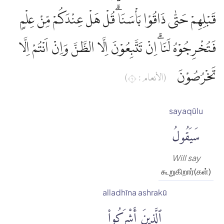
قَبْلِهِمْ حَتّٰى ذَاقُوْا بَأْسَنَاۗ قُلْ هَلْ عِنْدَكُمْ مِّنْ عِلْمٍ
فَتُخْرِجُوْهُ لَنَاۗ اِنْ تَتَّبِعُوْنَ اِلَّا الظَّنَّ وَاِنْ اَنْتُمْ اِلَّا
تَخْرُصُوْنَ
(الأنعام : ٦)
sayaqūlu
سَيَقُولُ
Will say
கூறுகிறார்(கள்)
alladhīna ashrakū
ٱلَّذِينَ أَشْرَكُوا۟