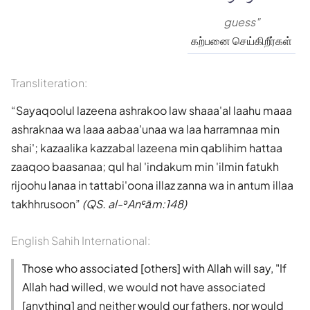
guess"
கற்பனை செய்கிறீர்கள்
Transliteration:
Sayaqoolul lazeena ashrakoo law shaaa'al laahu maaa
ashraknaa wa laaa aabaa'unaa wa laa harramnaa min
shai'; kazaalika kazzabal lazeena min qablihim hattaa
zaaqoo baasanaa; qul hal 'indakum min 'ilmin fatukh
rijoohu lanaa in tattabi'oona illaz zanna wa in antum illaa
takhhrusoon
(QS. al-ʾAnʿām:148)
English Sahih International:
Those who associated [others] with Allah will say, "If
Allah had willed, we would not have associated
[anything] and neither would our fathers, nor would