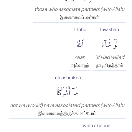
those who associate partners (with Allah)
இணைவைப்பவர்கள்
l-lahu
law shāa
لَوْ شَآءَ
ٱللَّهُ
Allah
"If Had willed
அல்லாஹ்
நாடியிருந்தால்
mā ashraknā
مَآ أَشْرَكْنَا
not we (would) have associated partners (with Allah)
இணைவைத்திருக்க மாட்டோம்
walā ābāunā