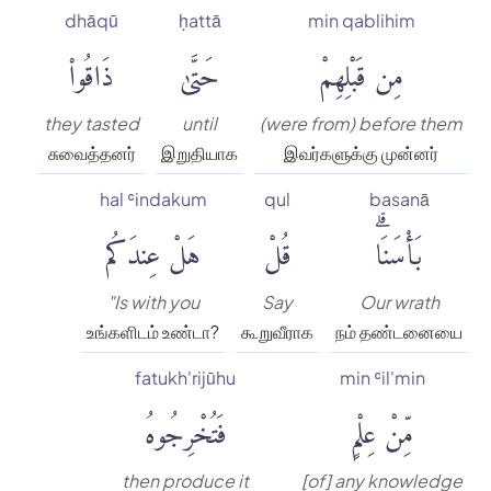
dhāqū
ḥattā
min qablihim
مِن قَبْلِهِمْ
حَتَّىٰ
ذَاقُوا۟
they tasted
until
(were from) before them
சுவைத்தனர்
இறுதியாக
இவர்களுக்கு முன்னர்
hal ʿindakum
qul
basanā
بَأْسَنَاۗ
قُلْ
هَلْ عِندَكُم
"Is with you
Say
Our wrath
உங்களிடம் உண்டா?
கூறுவீராக
நம் தண்டனையை
fatukh'rijūhu
min ʿil'min
مِّنْ عِلْمٍ
فَتُخْرِجُوهُ
then produce it
[of] any knowledge