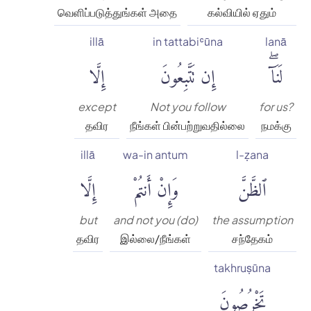
வெளிப்படுத்துங்கள் அதை
கல்வியில் ஏதும்
illā
in tattabiʿūna
lanā
لَنَآۖ
إِن تَتَّبِعُونَ
إِلَّا
except
Not you follow
for us?
தவிர
நீங்கள் பின்பற்றுவதில்லை
நமக்கு
illā
wa-in antum
l-ẓana
ٱلظَّنَّ
وَإِنْ أَنتُمْ
إِلَّا
but
and not you (do)
the assumption
தவிர
இல்லை/நீங்கள்
சந்தேகம்
takhruṣūna
تَخْرُصُونَ