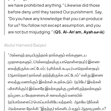
we have prohibited anything." Likewise did those
before deny until they tasted Our punishment. Say,
"Do you have any knowledge that you can produce
for us? You follow not except assumption, and you
are not but misjudging." (
QS. Al-An'am, Ayah ௧௪௮
)
Abdul Hameed Baqavi:
"அல்லாஹ் நாடியிருந்தால் நாங்களும் எங்களுடைய
மூதாதைகளும், (அல்லாஹ்வுக்கு யாதொன்றையும்) இணை
வைத்திருக்க மாட்டோம்; (புசிக்கக் கூடிய) யாதொன்றையும்
(ஆகாதென) நாங்கள் தடுத்திருக்க மாட்டோம்" என்று இணை
வைத்து வணங்கும் இவர்கள் கூறக்கூடும். (நபியே! இவர்கள்
பரிகசிக்கும்) இவ்வாறே இவர்களுக்கு முன்னிருந்தவர்களும்
நம்முடைய வேதனையைச் சுவைக்கும் வரையில்
(நபிமார்களைப்) பொய்யாக்கியே வந்தனர். ஆகவே (நீங்கள்
அவர்களை நோக்கி "இதற்கு) உங்களிடம் ஏதும் ஆதாரமுண்டா?