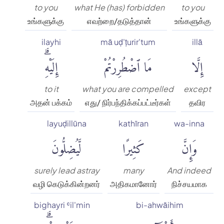
to you
what He (has) forbidden
to you
உங்களுக்கு
எவற்றை/தடுத்தான்
உங்களுக்கு
ilayhi
mā uḍ'ṭurir'tum
illā
إِلَّا
مَا ٱضْطُرِرْتُمْ
إِلَيْهِۗ
to it
what you are compelled
except
அதன் பக்கம்
எது/ நிர்பந்திக்கப்பட்டீர்கள்
தவிர
layuḍillūna
kathīran
wa-inna
وَإِنَّ
كَثِيرًا
لَّيُضِلُّونَ
surely lead astray
many
And indeed
வழி கெடுக்கின்றனர்
அதிகமானோர்
நிச்சயமாக
bighayri ʿil'min
bi-ahwāihim