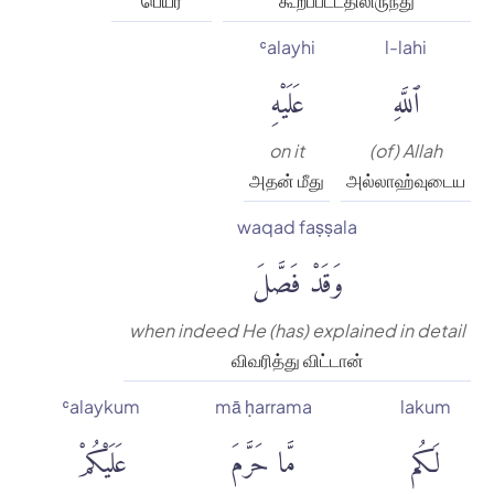
பெயர்
கூறப்பட்டதிலிருந்து
ʿalayhi
l-lahi
ٱللَّهِ
عَلَيْهِ
on it
(of) Allah
அதன் மீது
அல்லாஹ்வுடைய
waqad faṣṣala
وَقَدْ فَصَّلَ
when indeed He (has) explained in detail
விவரித்து விட்டான்
ʿalaykum
mā ḥarrama
lakum
لَكُم
مَّا حَرَّمَ
عَلَيْكُمْ