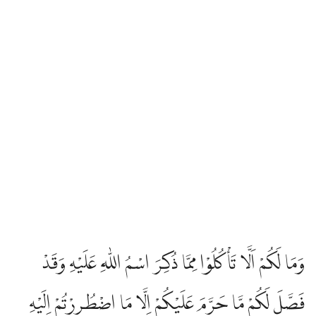
وَمَا لَكُمْ اَلَّا تَأْكُلُوْا مِمَّا ذُكِرَ اسْمُ اللّٰهِ عَلَيْهِ وَقَدْ
فَصَّلَ لَكُمْ مَّا حَرَّمَ عَلَيْكُمْ اِلَّا مَا اضْطُرِرْتُمْ اِلَيْهِ