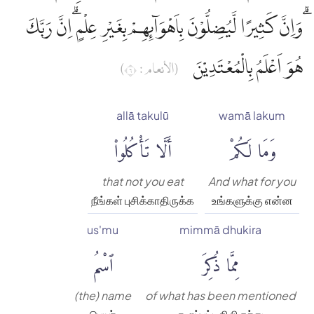
ۗوَاِنَّ كَثِيرًا لَّيُضِلُّوْنَ بِاَهْوَاۤىِٕهِمْ بِغَيْرِ عِلْمٍ ۗاِنَّ رَبَّكَ
هُوَ اَعْلَمُ بِالْمُعْتَدِيْنَ
(الأنعام : ٦)
allā takulū
wamā lakum
وَمَا لَكُمْ
أَلَّا تَأْكُلُوا۟
that not you eat
And what for you
நீங்கள் புசிக்காதிருக்க
உங்களுக்கு என்ன
us'mu
mimmā dhukira
مِمَّا ذُكِرَ
ٱسْمُ
(the) name
of what has been mentioned