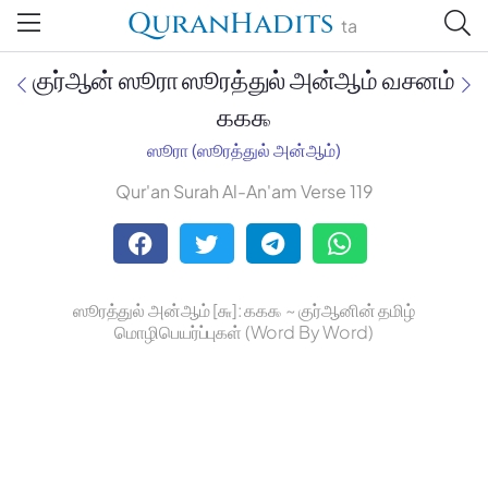
QuranHadits
ta
குர்ஆன் ஸூரா ஸூரத்துல் அன்ஆம் வசனம்
௧௧௯
ஸூரா (ஸூரத்துல் அன்ஆம்)
Jan Trust Foundation
Qur'an Surah Al-An'am Verse 119
Mufti Omar Sheriff Qasimi,
Darul Huda
ஸூரத்துல் அன்ஆம் [௬]: ௧௧௯ ~ குர்ஆனின் தமிழ்
மொழிபெயர்ப்புகள் (Word By Word)