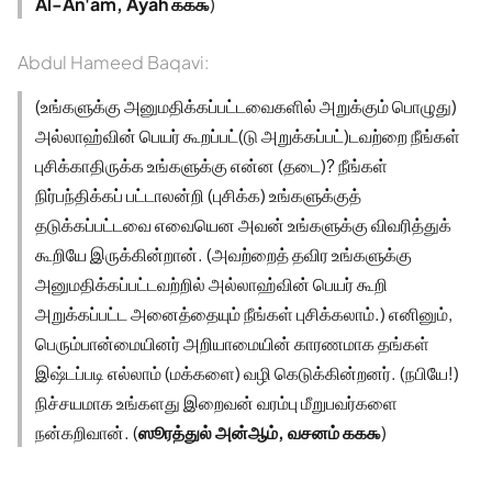
Al-An'am, Ayah ௧௧௯
)
Abdul Hameed Baqavi:
(உங்களுக்கு அனுமதிக்கப்பட்டவைகளில் அறுக்கும் பொழுது)
அல்லாஹ்வின் பெயர் கூறப்பட்(டு அறுக்கப்பட்)டவற்றை நீங்கள்
புசிக்காதிருக்க உங்களுக்கு என்ன (தடை)? நீங்கள்
நிர்பந்திக்கப் பட்டாலன்றி (புசிக்க) உங்களுக்குத்
தடுக்கப்பட்டவை எவையென அவன் உங்களுக்கு விவரித்துக்
கூறியே இருக்கின்றான். (அவற்றைத் தவிர உங்களுக்கு
அனுமதிக்கப்பட்டவற்றில் அல்லாஹ்வின் பெயர் கூறி
அறுக்கப்பட்ட அனைத்தையும் நீங்கள் புசிக்கலாம்.) எனினும்,
பெரும்பான்மையினர் அறியாமையின் காரணமாக தங்கள்
இஷ்டப்படி எல்லாம் (மக்களை) வழி கெடுக்கின்றனர். (நபியே!)
நிச்சயமாக உங்களது இறைவன் வரம்பு மீறுபவர்களை
நன்கறிவான். (
ஸூரத்துல் அன்ஆம், வசனம் ௧௧௯
)