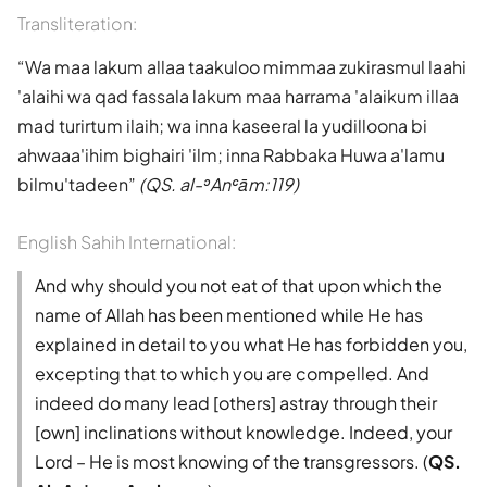
Transliteration:
Wa maa lakum allaa taakuloo mimmaa zukirasmul laahi
'alaihi wa qad fassala lakum maa harrama 'alaikum illaa
mad turirtum ilaih; wa inna kaseeral la yudilloona bi
ahwaaa'ihim bighairi 'ilm; inna Rabbaka Huwa a'lamu
bilmu'tadeen
(QS. al-ʾAnʿām:119)
English Sahih International:
And why should you not eat of that upon which the
name of Allah has been mentioned while He has
explained in detail to you what He has forbidden you,
excepting that to which you are compelled. And
indeed do many lead [others] astray through their
[own] inclinations without knowledge. Indeed, your
Lord – He is most knowing of the transgressors. (
QS.