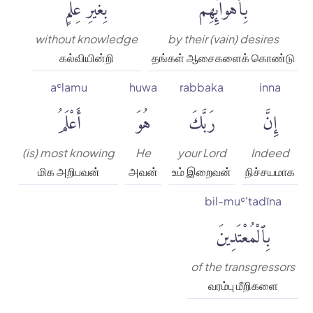
بِأَهْوَآئِهِم
بِغَيْرِ عِلْمٍۗ
without knowledge
by their (vain) desires
கல்வியின்றி
தங்கள் ஆசைகளைக் கொண்டு
aʿlamu
huwa
rabbaka
inna
إِنَّ
رَبَّكَ
هُوَ
أَعْلَمُ
(is) most knowing
He
your Lord
Indeed
மிக அறிபவன்
அவன்
உம் இறைவன்
நிச்சயமாக
bil-muʿ'tadīna
بِٱلْمُعْتَدِينَ
of the transgressors
வரம்பு மீறிகளை