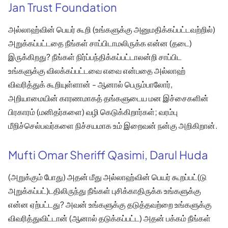
Jan Trust Foundation
அல்லாஹ்வின் பெயர் கூறி (உங்களுக்கு அனுமதிக்கப்பட்டவற்றில்)
அறுக்கப்பட்டதை நீங்கள் சாப்பிடாமலிருக்க என்ன (தடை)
இருக்கிறது? நீங்கள் நிர்ப்பந்திக்கப்பட்டாலன்றி சாப்பிட
உங்களுக்கு விலக்கப்பட்டவை எவை என்பதை அல்லாஹ்
விவரித்துக் கூறியுள்ளான் - ஆனால் பெரும்பாலோர்,
அறியாமையின் காரணமாகத் தங்களுடைய மன இச்சைகளின்
பிரகாரம் (மனிதர்களை) வழி கெடுக்கிறார்கள்; வரம்பு
மீறிச்செல்பவர்களை நிச்சயமாக உம் இறைவன் நன்கு அறிகிறான்.
Mufti Omar Sheriff Qasimi, Darul Huda
(அறுக்கும் போது) அதன் மீது அல்லாஹ்வின் பெயர் கூறப்பட்(டு
அறுக்கப்பட்)டதிலிருந்து நீங்கள் புசிக்காதிருக்க உங்களுக்கு
என்ன ஏற்பட்டது? அவன் உங்களுக்கு தடுத்தவற்றை உங்களுக்கு
விவரித்துவிட்டான் (ஆனால் தடுக்கப்பட்ட) அதன் பக்கம் நீங்கள்