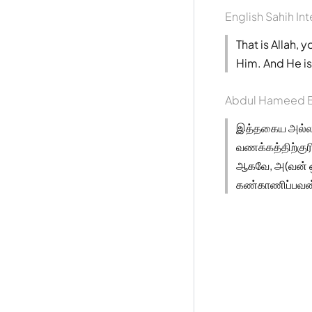
English Sahih Int
That is Allah, 
Him. And He is 
Abdul Hameed B
இத்தகைய அல்லாஹ
வணக்கத்திற்கு
ஆகவே, அ(வன் ஒ
கண்காணிப்பவன