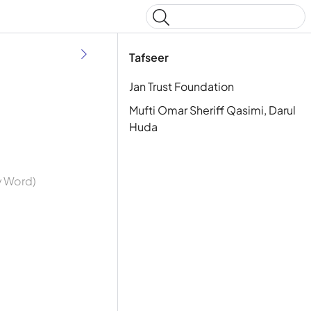
Type to start searching
Tafseer
Jan Trust Foundation
Mufti Omar Sheriff Qasimi, Darul
Huda
By Word)