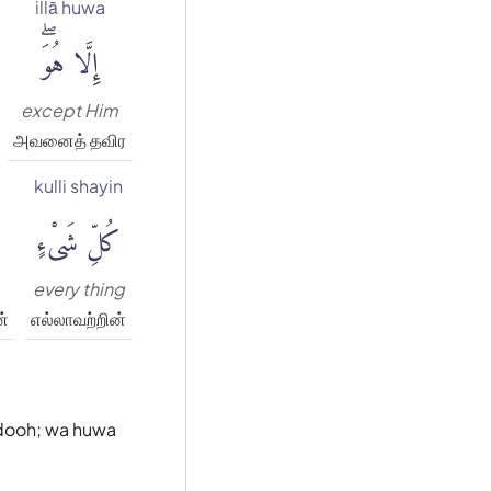
illā huwa
إِلَّا هُوَۖ
except Him
அவனைத் தவிர
kulli shayin
كُلِّ شَىْءٍ
every thing
்
எல்லாவற்றின்
budooh; wa huwa