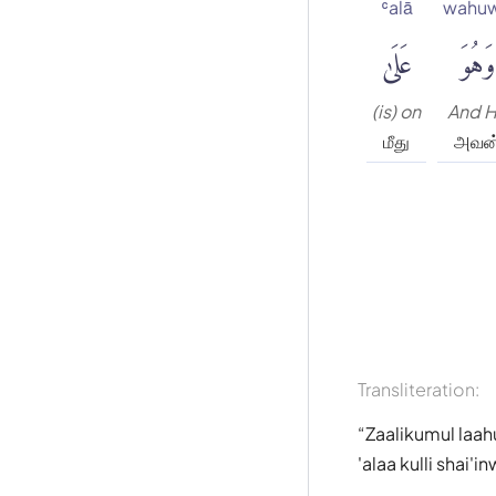
ʿalā
wahu
وَهُوَ
عَلَىٰ
(is) on
And 
மீது
அவன
Transliteration:
Zaalikumul laah
'alaa kulli shai'