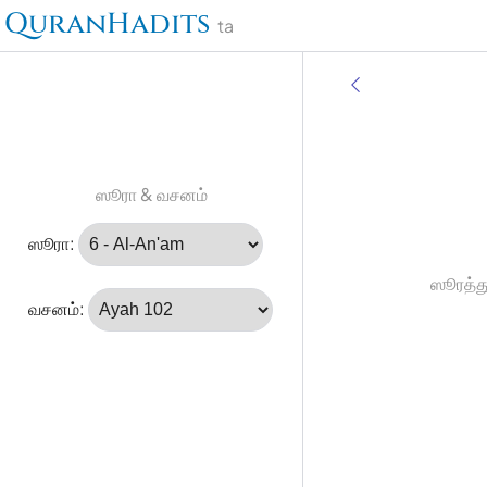
QuranHadits
ta
ஸூரா & வசனம்
ஸூரா:
ஸூரத்து
வசனம்: