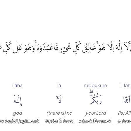
مْۚ لَآ اِلٰهَ اِلَّا هُوَۚ خَالِقُ كُلِّ شَيْءٍ فَاعْبُدُوْهُ ۚوَهُوَ عَلٰى كُلِّ 
ilāha
lā
rabbukum
l-lah
ٱللَّهُ
رَبُّكُمْۖ
لَآ
إِلَٰهَ
god
(there is) no
your Lord
(is) Al
க்கத்திற்குரியவன்
அறவே இல்லை
உங்கள் இறைவன்
அல்லா