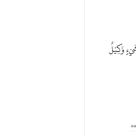
شَيْءٍ وَّكِيْلٌ
வண