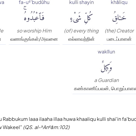
wa
fa-uʿ'budūhu
kulli shayin
khāliqu
خَٰلِقُ
كُلِّ شَىْءٍ
فَٱعْبُدُوهُۚ
He
so worship Him
(of) every thing
(the) Creator
்
வணங்குங்கள்/அவனை
எல்லாவற்றின்
படைப்பாளன்
wakīlun
وَكِيلٌ
a Guardian
கண்காணிப்பவன், பொறுப்பாளன
u Rabbukum laaa ilaaha illaa huwa khaaliqu kulli shai'in fa'
inw Wakeel
(QS. al-ʾAnʿām:102)