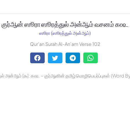
குர்ஆன் ஸூரா ஸூரத்துல் அன்ஆம் வசனம் ௧௦௨
ஸூரா (ஸூரத்துல் அன்ஆம்)
Qur'an Surah Al-An'am Verse 102
ல் அன்ஆம் [௬]: ௧௦௨ ~ குர்ஆனின் தமிழ் மொழிபெயர்ப்புகள் (Word 