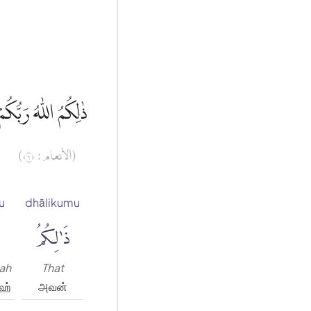
ذٰلِكُمُ اللّٰهُ رَبُّكُ
(الأنعام : ٦)
u
dhālikumu
ذَٰلِكُمُ
lah
That
ஹ்
அவன்