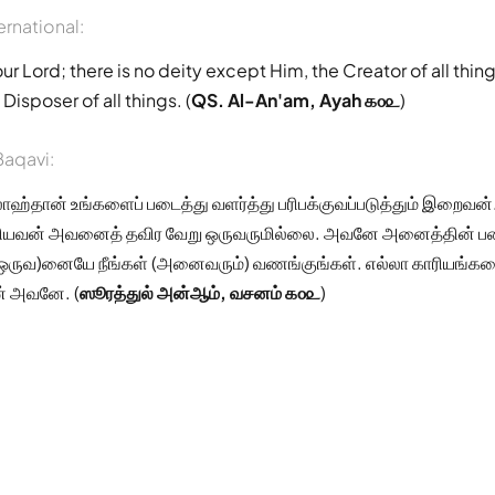
ernational:
your Lord; there is no deity except Him, the Creator of all thin
Disposer of all things. (
QS. Al-An'am, Ayah ௧௦௨
)
aqavi:
்தான் உங்களைப் படைத்து வளர்த்து பரிபக்குவப்படுத்தும் இறைவன்
ரியவன் அவனைத் தவிர வேறு ஒருவருமில்லை. அவனே அனைத்தின் பட
ருவ)னையே நீங்கள் (அனைவரும்) வணங்குங்கள். எல்லா காரியங்கள
் அவனே. (
ஸூரத்துல் அன்ஆம், வசனம் ௧௦௨
)