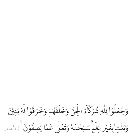
وَجَعَلُوْا لِلّٰهِ شُرَكَاۤءَ الْجِنَّ وَخَلَقَهُمْ وَخَرَقُوْا لَهٗ بَنِيْنَ
وَبَنٰتٍۢ بِغَيْرِ عِلْمٍۗ سُبْحٰنَهٗ وَتَعٰلٰى عَمَّا يَصِفُوْنَ ࣖ
(الأنعام