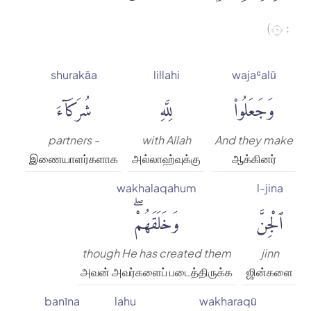
: ٦)
shurakāa
lillahi
wajaʿalū
وَجَعَلُوا۟
لِلَّهِ
شُرَكَآءَ
partners -
with Allah
And they make
இணையாளர்களாக
அல்லாஹ்வுக்கு
ஆக்கினர்
wakhalaqahum
l-jina
ٱلْجِنَّ
وَخَلَقَهُمْۖ
though He has created them
jinn
அவன் அவர்களைப் படைத்திருக்க
ஜின்களை
banīna
lahu
wakharaqū