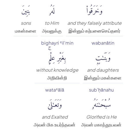
وَخَرَقُوا۟
لَهُۥ
بَنِينَ
sons
to Him
and they falsely attribute
மகன்களை
அவனுக்கு
இன்னும் கற்பனைசெய்தனர்
bighayri ʿil'min
wabanātin
وَبَنَٰتٍۭ
بِغَيْرِ عِلْمٍۚ
without knowledge
and daughters
அறிவின்றி
இன்னும் மகள்களை
wataʿālā
sub'ḥānahu
سُبْحَٰنَهُۥ
وَتَعَٰلَىٰ
and Exalted
Glorified is He
அவன் மிக உயர்ந்தவன்
அவன் மகாத்தூயவன்