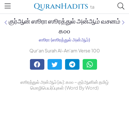
QuranHadits
ta
குர்ஆன் ஸூரா ஸூரத்துல் அன்ஆம் வசனம்
௧௦௦
ஸூரா (ஸூரத்துல் அன்ஆம்)
Jan Trust Foundation
Qur'an Surah Al-An'am Verse 100
Mufti Omar Sheriff Qasimi,
Darul Huda
ஸூரத்துல் அன்ஆம் [௬]: ௧௦௦ ~ குர்ஆனின் தமிழ்
மொழிபெயர்ப்புகள் (Word By Word)