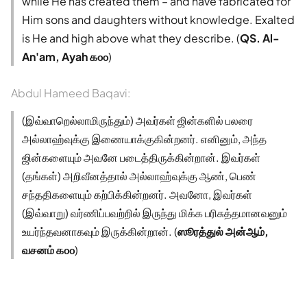
while He has created them – and have fabricated for
Him sons and daughters without knowledge. Exalted
is He and high above what they describe. (
QS. Al-
An'am, Ayah ௧௦௦
)
Abdul Hameed Baqavi:
(இவ்வாறெல்லாமிருந்தும்) அவர்கள் ஜின்களில் பலரை
அல்லாஹ்வுக்கு இணையாக்குகின்றனர். எனினும், அந்த
ஜின்களையும் அவனே படைத்திருக்கின்றான். இவர்கள்
(தங்கள்) அறிவீனத்தால் அல்லாஹ்வுக்கு ஆண், பெண்
சந்ததிகளையும் கற்பிக்கின்றனர். அவனோ, இவர்கள்
(இவ்வாறு) வர்ணிப்பவற்றில் இருந்து மிக்க பரிசுத்தமானவனும்
உயர்ந்தவனாகவும் இருக்கின்றான். (
ஸூரத்துல் அன்ஆம்,
வசனம் ௧௦௦
)