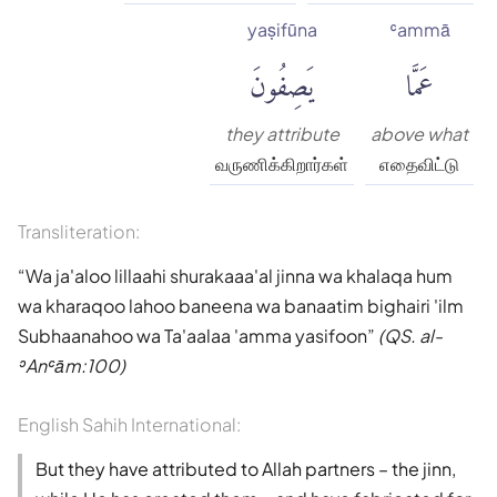
yaṣifūna
ʿammā
عَمَّا
يَصِفُونَ
they attribute
above what
வருணிக்கிறார்கள்
எதைவிட்டு
Transliteration:
Wa ja'aloo lillaahi shurakaaa'al jinna wa khalaqa hum
wa kharaqoo lahoo baneena wa banaatim bighairi 'ilm
Subhaanahoo wa Ta'aalaa 'amma yasifoon
(QS. al-
ʾAnʿām:100)
English Sahih International:
But they have attributed to Allah partners – the jinn,