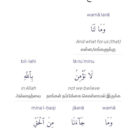
wamā lanā
وَمَا لَنَا
And what for us (that)
என்ன/எங்களுக்கு
bil-lahi
lā nu'minu
لَا نُؤْمِنُ
بِٱللَّهِ
in Allah
not we believe
அல்லாஹ்வை
நாங்கள் நம்பிக்கை கொள்ளாமல் இருக்க
mina l-ḥaqi
jāanā
wamā
وَمَا
جَآءَنَا
مِنَ ٱلْحَقِّ