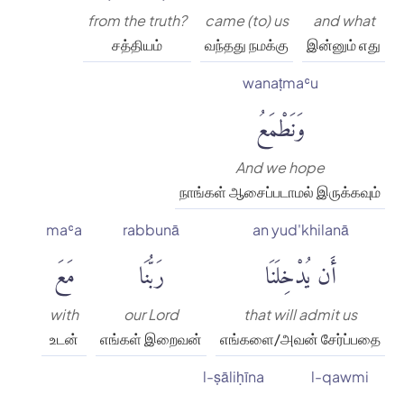
from the truth?
came (to) us
and what
சத்தியம்
வந்தது நமக்கு
இன்னும் எது
wanaṭmaʿu
وَنَطْمَعُ
And we hope
நாங்கள் ஆசைப்படாமல் இருக்கவும்
maʿa
rabbunā
an yud'khilanā
أَن يُدْخِلَنَا
رَبُّنَا
مَعَ
with
our Lord
that will admit us
உடன்
எங்கள் இறைவன்
எங்களை/அவன் சேர்ப்பதை
l-ṣāliḥīna
l-qawmi