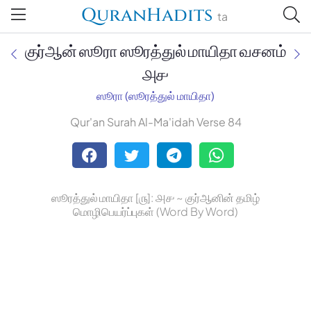
QuranHadits
ta
குர்ஆன் ஸூரா ஸூரத்துல் மாயிதா வசனம்
௮௪
ஸூரா (ஸூரத்துல் மாயிதா)
Jan Trust Foundation
Qur'an Surah Al-Ma'idah Verse 84
Mufti Omar Sheriff Qasimi,
Darul Huda
ஸூரத்துல் மாயிதா [௫]: ௮௪ ~ குர்ஆனின் தமிழ்
மொழிபெயர்ப்புகள் (Word By Word)