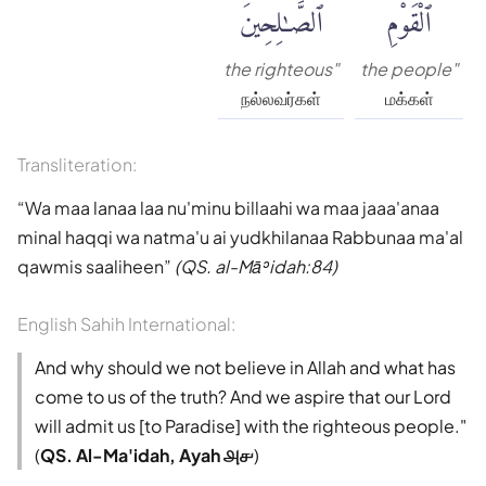
ٱلْقَوْمِ
ٱلصَّٰلِحِينَ
the righteous"
the people"
நல்லவர்கள்
மக்கள்
Transliteration:
Wa maa lanaa laa nu'minu billaahi wa maa jaaa'anaa
minal haqqi wa natma'u ai yudkhilanaa Rabbunaa ma'al
qawmis saaliheen
(QS. al-Māʾidah:84)
English Sahih International:
And why should we not believe in Allah and what has
come to us of the truth? And we aspire that our Lord
will admit us [to Paradise] with the righteous people."
(
QS. Al-Ma'idah, Ayah ௮௪
)