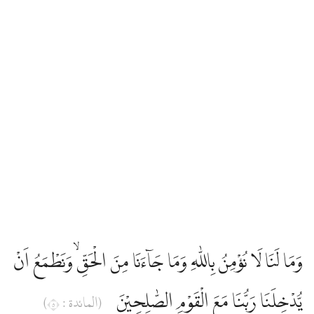
وَمَا لَنَا لَا نُؤْمِنُ بِاللّٰهِ وَمَا جَاۤءَنَا مِنَ الْحَقِّۙ وَنَطْمَعُ اَنْ
يُّدْخِلَنَا رَبُّنَا مَعَ الْقَوْمِ الصّٰلِحِيْنَ
(المائدة : ٥)