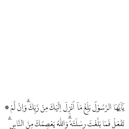
۞ يٰٓاَيُّهَا الرَّسُوْلُ بَلِّغْ مَآ اُنْزِلَ اِلَيْكَ مِنْ رَّبِّكَ ۗوَاِنْ لَّمْ
تَفْعَلْ فَمَا بَلَّغْتَ رِسٰلَتَهٗ ۗوَاللّٰهُ يَعْصِمُكَ مِنَ النَّاسِۗ