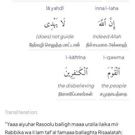
lā yahdī
inna l-laha
إِنَّ ٱللَّهَ
لَا يَهْدِى
(does) not guide
Indeed Allah
நேர்வழி செலுத்த மாட்டான்
நிச்சயமாக அல்லாஹ்
l-kāfirīna
l-qawma
ٱلْقَوْمَ
ٱلْكَٰفِرِينَ
the disbelieving
the people
நிராகரிப்பாளர்கள்
சமுதாயத்தை
Transliteration:
Yaaa aiyuhar Rasoolu balligh maaa unzila ilaika mir
Rabbika wa il lam taf'al famaaa ballaghta Risaalatah;