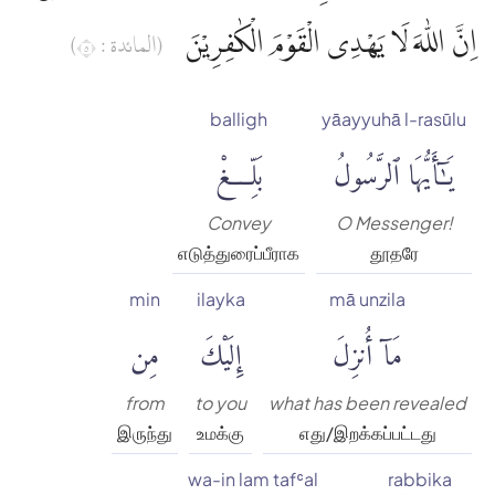
اِنَّ اللّٰهَ لَا يَهْدِى الْقَوْمَ الْكٰفِرِيْنَ
(المائدة : ٥)
balligh
yāayyuhā l-rasūlu
يَٰٓأَيُّهَا ٱلرَّسُولُ
بَلِّغْ
Convey
O Messenger!
எடுத்துரைப்பீராக
தூதரே
min
ilayka
mā unzila
مَآ أُنزِلَ
إِلَيْكَ
مِن
from
to you
what has been revealed
இருந்து
உமக்கு
எது/இறக்கப்பட்டது
wa-in lam tafʿal
rabbika