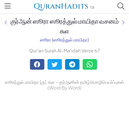
QuranHadits
ta
குர்ஆன் ஸூரா ஸூரத்துல் மாயிதா வசனம்
௬௭
ஸூரா (ஸூரத்துல் மாயிதா)
Jan Trust Foundation
Qur'an Surah Al-Ma'idah Verse 67
Mufti Omar Sheriff Qasimi,
Darul Huda
ஸூரத்துல் மாயிதா [௫]: ௬௭ ~ குர்ஆனின் தமிழ் மொழிபெயர்ப்புகள்
(Word By Word)