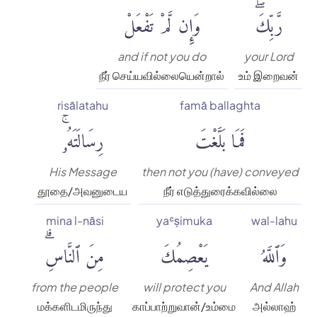
رَّبِّكَۖ
وَإِن لَّمْ تَفْعَلْ
and if not you do
your Lord
நீர் செய்யவில்லையென்றால்
உம் இறைவன்
risālatahu
famā ballaghta
فَمَا بَلَّغْتَ
رِسَالَتَهُۥۚ
His Message
then not you (have) conveyed
தூதை/அவனுடைய
நீர் எடுத்துரைக்கவில்லை
mina l-nāsi
yaʿṣimuka
wal-lahu
وَٱللَّهُ
يَعْصِمُكَ
مِنَ ٱلنَّاسِۗ
from the people
will protect you
And Allah
மக்களிடமிருந்து
காப்பாற்றுவான்/உம்மை
அல்லாஹ்