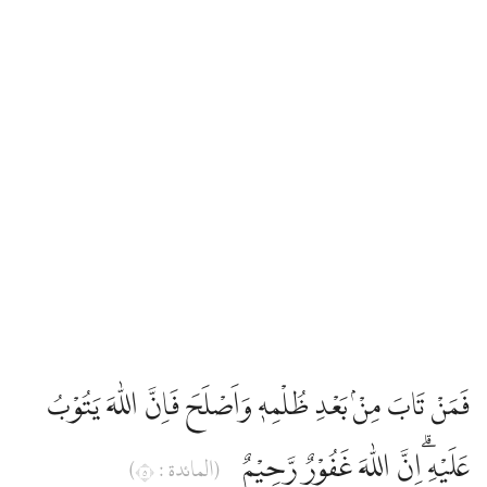
فَمَنْ تَابَ مِنْۢ بَعْدِ ظُلْمِهٖ وَاَصْلَحَ فَاِنَّ اللّٰهَ يَتُوْبُ
عَلَيْهِ ۗاِنَّ اللّٰهَ غَفُوْرٌ رَّحِيْمٌ
(المائدة : ٥)