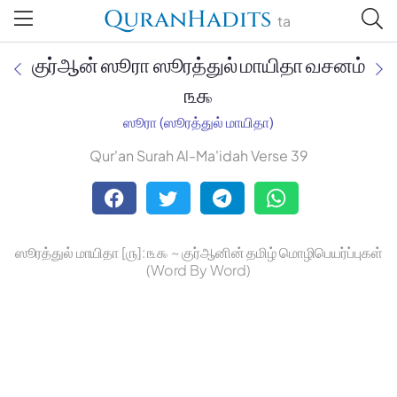
QuranHadits
ta
குர்ஆன் ஸூரா ஸூரத்துல் மாயிதா வசனம்
௩௯
ஸூரா (ஸூரத்துல் மாயிதா)
Jan Trust Foundation
Qur'an Surah Al-Ma'idah Verse 39
Mufti Omar Sheriff Qasimi,
Darul Huda
ஸூரத்துல் மாயிதா [௫]: ௩௯ ~ குர்ஆனின் தமிழ் மொழிபெயர்ப்புகள்
(Word By Word)