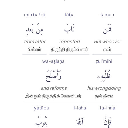
min baʿdi
tāba
faman
فَمَن
تَابَ
مِنۢ بَعْدِ
from after
repented
But whoever
பின்னர்
திருந்தி திரும்பினார்
எவர்
wa-aṣlaḥa
ẓul'mihi
ظُلْمِهِۦ
وَأَصْلَحَ
and reforms
his wrongdoing
இன்னும் திருத்திக் கொண்டார்
தன் தீமை
yatūbu
l-laha
fa-inna
فَإِنَّ
ٱللَّهَ
يَتُوبُ