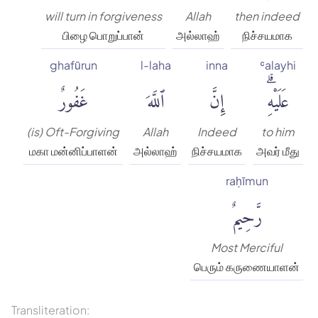
will turn in forgiveness
Allah
then indeed
பிழை பொறுப்பான்
அல்லாஹ்
நிச்சயமாக
ghafūrun
l-laha
inna
ʿalayhi
عَلَيْهِۗ
إِنَّ
ٱللَّهَ
غَفُورٌ
(is) Oft-Forgiving
Allah
Indeed
to him
மகா மன்னிப்பாளன்
அல்லாஹ்
நிச்சயமாக
அவர் மீது
raḥīmun
رَّحِيمٌ
Most Merciful
பெரும் கருணையாளன்
Transliteration: