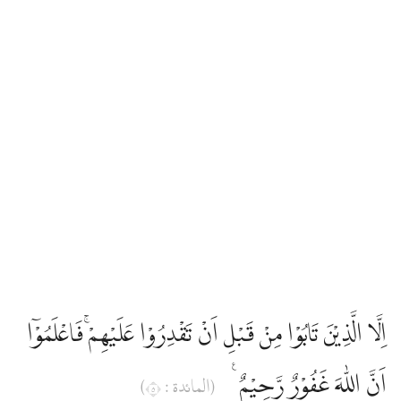
اِلَّا الَّذِيْنَ تَابُوْا مِنْ قَبْلِ اَنْ تَقْدِرُوْا عَلَيْهِمْۚ فَاعْلَمُوْٓا
اَنَّ اللّٰهَ غَفُوْرٌ رَّحِيْمٌ ࣖ
(المائدة : ٥)