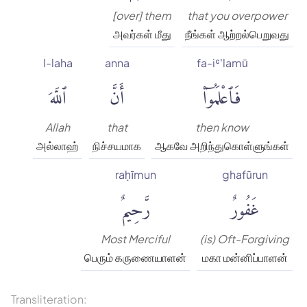
[over] them
that you overpower
அவர்கள் மீது
நீங்கள் ஆற்றல்பெறுவது
l-laha
anna
fa-iʿ'lamū
فَٱعْلَمُوٓا۟
أَنَّ
ٱللَّهَ
Allah
that
then know
அல்லாஹ்
நிச்சயமாக
ஆகவே அறிந்துகொள்ளுங்கள்
raḥīmun
ghafūrun
غَفُورٌ
رَّحِيمٌ
Most Merciful
(is) Oft-Forgiving
பெரும் கருணையாளன்
மகா மன்னிப்பாளன்
Transliteration: