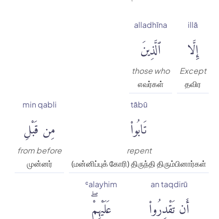
alladhīna
illā
إِلَّا
ٱلَّذِينَ
those who
Except
எவர்கள்
தவிர
min qabli
tābū
تَابُوا۟
مِن قَبْلِ
from before
repent
முன்னர்
(மன்னிப்புக் கோரி) திருந்தி திரும்பினார்கள்
ʿalayhim
an taqdirū
أَن تَقْدِرُوا۟
عَلَيْهِمْۖ