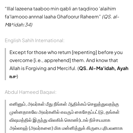
Illal lazeena taaboo min qabli an taqdiroo 'alaihim
fa'lamooo annnal laaha Ghafoorur Raheem
(QS. al-
Māʾidah:34)
English Sahih International:
Except for those who return [repenting] before you
overcome [i.e., apprehend] them. And know that
Allah is Forgiving and Merciful. (
QS. Al-Ma'idah, Ayah
௩௪
)
Abdul Hameed Baqavi:
எனினும், அவர்கள் மீது நீங்கள் ஆதிக்கம் செலுத்துவதற்கு
முன்னதாகவே அவர்களில் எவரும் கைசேதப்பட்(டு, தங்கள்
விஷமத்தில் இருந்து விலகிக் கொண்)டால் நிச்சயமாக
அல்லாஹ் (அவர்களை) மிக மன்னித்துக் கிருபை புரிபவனாக