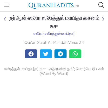
QuranHadits
ta
குர்ஆன் ஸூரா ஸூரத்துல் மாயிதா வசனம்
௩௪
ஸூரா (ஸூரத்துல் மாயிதா)
Jan Trust Foundation
Qur'an Surah Al-Ma'idah Verse 34
Mufti Omar Sheriff Qasimi,
Darul Huda
ஸூரத்துல் மாயிதா [௫]: ௩௪ ~ குர்ஆனின் தமிழ் மொழிபெயர்ப்புகள்
(Word By Word)