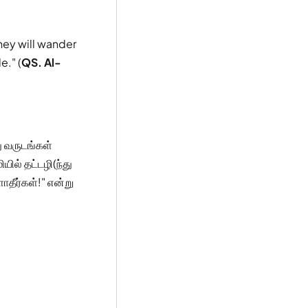
they will wander
e." (
QS. Al-
ு வருடங்கள்
யில் தட்டழி(ந்து
தீர்கள்!" என்று