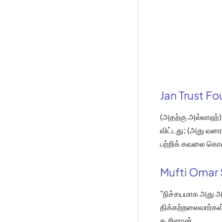
Jan Trust F
(அதற்கு அல்லாஹ்)
விட்டது; (அது வரை
பற்றிக் கவலை கொள
Mufti Omar 
"நிச்சயமாக அது அவ
திக்கற்றலைவார்கள
கூறினான்.