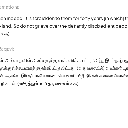
ernational:
Then indeed, it is forbidden to them for forty years [in which] 
 land. So do not grieve over the defiantly disobedient peopl
h ௨௬
)
aqavi:
, அவ்வாறாயின் அவர்களுக்கு வாக்களிக்கப்பட்ட) "அந்த இடம் நாற்பத
க்கு நிச்சயமாகத் தடுக்கப்பட்டு விட்டது. (அதுவரையில்) அவர்கள் பூமி
். ஆகவே, இந்தப் பாவிகளான மக்களைப் பற்றி நீங்கள் கவலை கொள்ளா
ூறினான். (
ஸூரத்துல் மாயிதா, வசனம் ௨௬
)