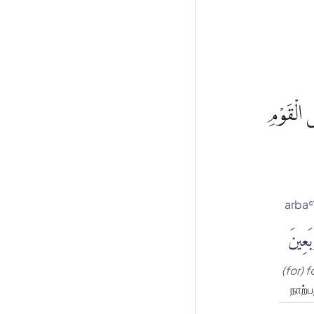
ى الْقَوْمِ
arbaʿ
بَعِينَ
(for) f
நாற்ப