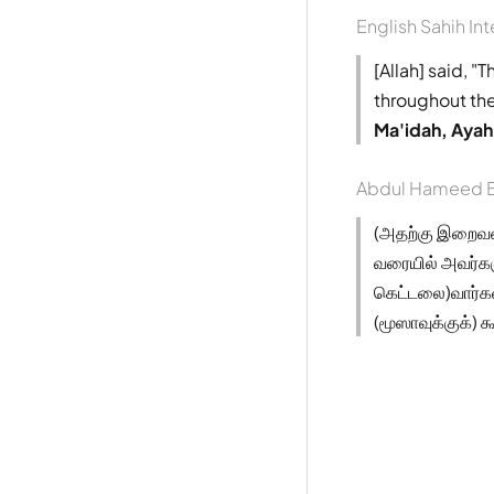
English Sahih Int
[Allah] said, "
throughout the
Ma'idah, Aya
Abdul Hameed B
(அதற்கு இறைவன்
வரையில் அவர்களு
கெட்டலை)வார்கள
(மூஸாவுக்குக்) க