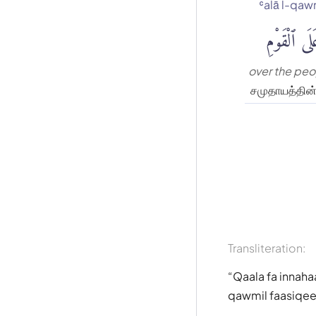
ʿalā l-qaw
لَى ٱلْقَوْمِ
over the peo
சமுதாயத்தின் 
Transliteration:
Qaala fa innahaa
qawmil faasiqe