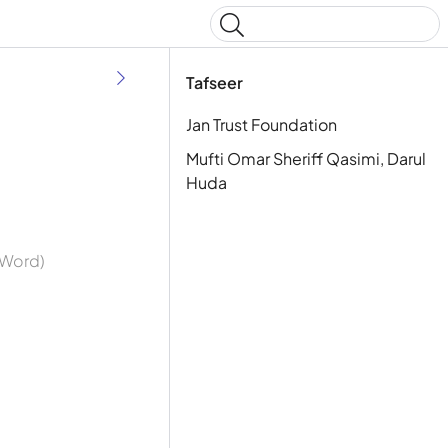
Type to start searching
Tafseer
Jan Trust Foundation
Mufti Omar Sheriff Qasimi, Darul
Huda
y Word)