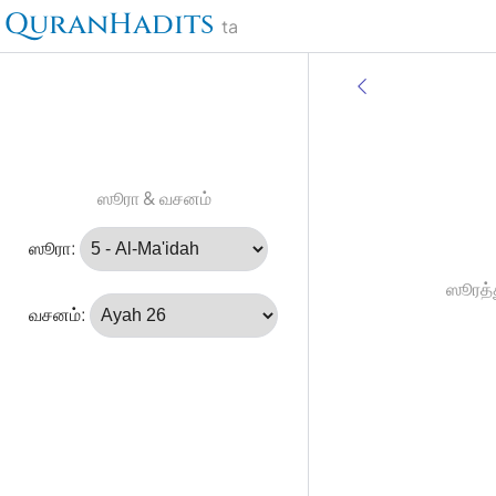
QuranHadits
ta
ஸூரா & வசனம்
ஸூரா:
ஸூரத்த
வசனம்: