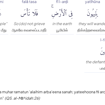
mi
falā tasa
fī l-arḍi
yatīhūna
يَتِيهُونَ
فِى ٱلْأَرْضِۚ
فَلَا تَأْسَ
عَ
ple"
So (do) not grieve
in the earth
they will wande
மீது
ஆகவே கவலைப்படாதீர்
பூமியில்
திக்கற்றலைவார்க
l-
ينَ
the defian
பா
 muhar ramatun 'alaihim arba'eena sanah; yateehoona fil ard;
en
(QS. al-Māʾidah:26)