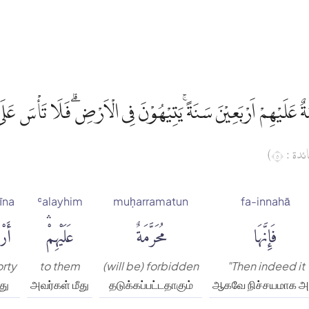
َمَةٌ عَلَيْهِمْ اَرْبَعِيْنَ سَنَةً ۚيَتِيْهُوْنَ فِى الْاَرْضِۗ فَلَا تَأْسَ عَلَ
(دة : ٥
īna
ʿalayhim
muḥarramatun
fa-innahā
فَإِنَّهَا
مُحَرَّمَةٌ
عَلَيْهِمْۛ
أَرْ
orty
to them
(will be) forbidden
"Then indeed it
து
அவர்கள் மீது
தடுக்கப்பட்டதாகும்
ஆகவே நிச்சயமாக அ