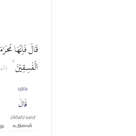
قَالَ فَاِنَّهَا مُحَرّ
الْفٰسِقِيْنَ ࣖ
المائ)
qāla
قَالَ
(Allah) said
து
கூறினான்