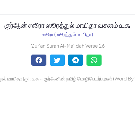
குர்ஆன் ஸூரா ஸூரத்துல் மாயிதா வசனம் ௨௬
ஸூரா (ஸூரத்துல் மாயிதா)
Qur'an Surah Al-Ma'idah Verse 26
ுல் மாயிதா [௫]: ௨௬ ~ குர்ஆனின் தமிழ் மொழிபெயர்ப்புகள் (Word B