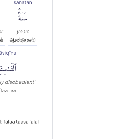
sanatan
سَنَةًۛ
r
years
ள்
ஆண்டு(கள்)
fāsiqīna
ٱلْفَٰسِقِ
tly disobedient"
விகளான
 falaa taasa 'alal