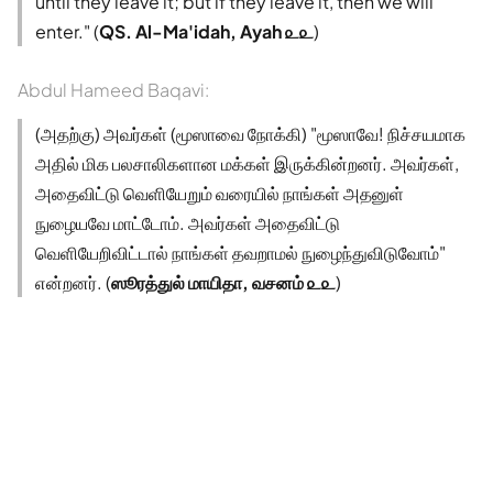
until they leave it; but if they leave it, then we will
enter." (
QS. Al-Ma'idah, Ayah ௨௨
)
Abdul Hameed Baqavi:
(அதற்கு) அவர்கள் (மூஸாவை நோக்கி) "மூஸாவே! நிச்சயமாக
அதில் மிக பலசாலிகளான மக்கள் இருக்கின்றனர். அவர்கள்,
அதைவிட்டு வெளியேறும் வரையில் நாங்கள் அதனுள்
நுழையவே மாட்டோம். அவர்கள் அதைவிட்டு
வெளியேறிவிட்டால் நாங்கள் தவறாமல் நுழைந்துவிடுவோம்"
என்றனர். (
ஸூரத்துல் மாயிதா, வசனம் ௨௨
)