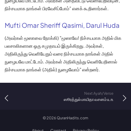
நுழையவே மாட்டோம். அவர்கள் அதைவிட்டு வெளியேறிவிடின்,
நிச்சயமாக நாங்கள் பிரவேசிப்போம்” எனக் கூறினார்கள்.
Mufti Omar Sheriff Qasimi, Darul Huda
(அவர்கள் மூஸாவை நோக்கி) "மூஸாவே! நிச்சயமாக அதில் மிக
பலசாலிகளான ஒரு சமுதாயம் இருக்கிறது. அவர்கள்,
அதிலிருந்து வெளியேறும் வரை நிச்சயமாக நாங்கள் அதில்
நுழையவே மாட்டோம். அவர்கள் அதிலிருந்து வெளியேறினால்
நிச்சயமாக நாங்கள் (அதில்) நுழைவோம்" என்றனர்.
Next Ayah/Verse
ஸூரத்துல் மாயிதா வசனம் ௨௩
©
2026
QuranHadits.com
About
Contact
Privacy Policy