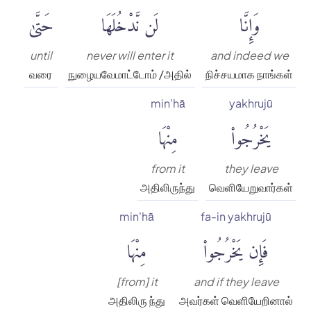
وَإِنَّا
لَن نَّدْخُلَهَا
حَتَّىٰ
until
never will enter it
and indeed we
வரை
நுழையவேமாட்டோம் /அதில்
நிச்சயமாக நாங்கள்
min'hā
yakhrujū
يَخْرُجُوا۟
مِنْهَا
from it
they leave
அதிலிருந்து
வெளியேறுவார்கள்
min'hā
fa-in yakhrujū
فَإِن يَخْرُجُوا۟
مِنْهَا
[from] it
and if they leave
அதிலிரு ந்து
அவர்கள் வெளியேறினால்