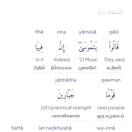
(المائدة : ٥)
fīhā
inna
yāmūsā
qālū
قَالُوا۟
يَٰمُوسَىٰٓ
إِنَّ
فِيهَا
in it
Indeed
"O Musa!
They said
அதில்
நிச்சயமாக
மூஸாவே!
கூறினர்
jabbārīna
qawman
قَوْمًا
جَبَّارِينَ
(of) tyrannical strength
(are) people
பலசாலிகளான
ஒரு சமுதாயம்
ḥattā
lan nadkhulahā
wa-innā