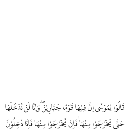
قَالُوْا يٰمُوْسٰٓى اِنَّ فِيْهَا قَوْمًا جَبَّارِيْنَۖ وَاِنَّا لَنْ نَّدْخُلَهَا
حَتّٰى يَخْرُجُوْا مِنْهَاۚ فَاِنْ يَّخْرُجُوْا مِنْهَا فَاِنَّا دٰخِلُوْنَ