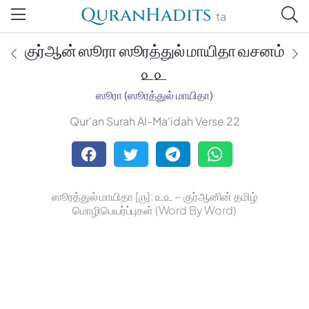
QuranHadits
ta
குர்ஆன் ஸூரா ஸூரத்துல் மாயிதா வசனம்
௨௨
ஸூரா (ஸூரத்துல் மாயிதா)
Jan Trust Foundation
Qur'an Surah Al-Ma'idah Verse 22
Mufti Omar Sheriff Qasimi,
Darul Huda
ஸூரத்துல் மாயிதா [௫]: ௨௨ ~ குர்ஆனின் தமிழ்
மொழிபெயர்ப்புகள் (Word By Word)