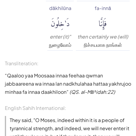
dākhilūna
fa-innā
فَإِنَّا
دَٰخِلُونَ
enter (it)"
then certainly we (will)
நுழைவோம்
நிச்சயமாக நாங்கள்
Transliteration:
Qaaloo yaa Moosaaa innaa feehaa qwman
jabbaareena wa innaa lan nadkhulahaa hattaa yakhrujoo
minhaa fa innaa daakhiloon
(QS. al-Māʾidah:22)
English Sahih International:
They said, "O Moses, indeed within it is a people of
tyrannical strength, and indeed, we will never enter it