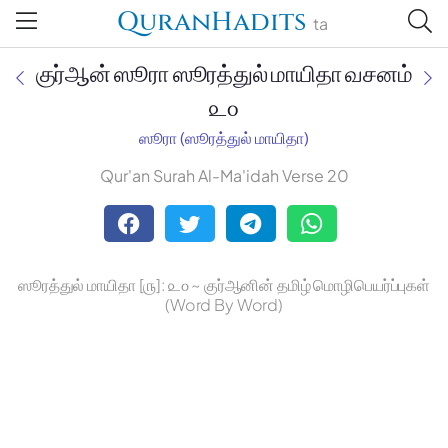
QuranHadits
ta
குர்ஆன் ஸூரா ஸூரத்துல் மாயிதா வசனம்
௨௦
ஸூரா (ஸூரத்துல் மாயிதா)
Jan Trust Foundation
Qur'an Surah Al-Ma'idah Verse 20
Mufti Omar Sheriff Qasimi,
Darul Huda
ஸூரத்துல் மாயிதா [௫]: ௨௦ ~ குர்ஆனின் தமிழ் மொழிபெயர்ப்புகள்
(Word By Word)