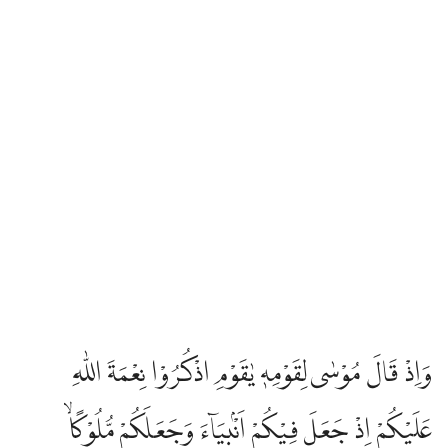
وَاِذْ قَالَ مُوْسٰى لِقَوْمِهٖ يٰقَوْمِ اذْكُرُوْا نِعْمَةَ اللّٰهِ
عَلَيْكُمْ اِذْ جَعَلَ فِيْكُمْ اَنْۢبِيَاۤءَ وَجَعَلَكُمْ مُّلُوْكًاۙ