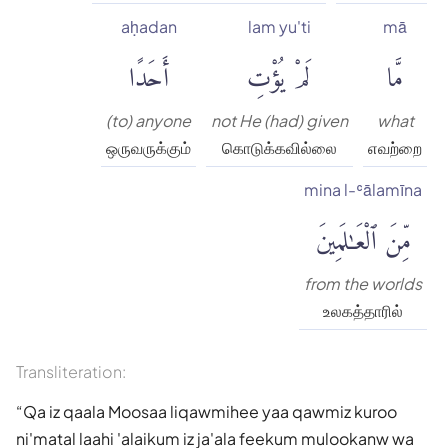
aḥadan
lam yu'ti
mā
مَّا
لَمْ يُؤْتِ
أَحَدًا
(to) anyone
not He (had) given
what
ஒருவருக்கும்
கொடுக்கவில்லை
எவற்றை
mina l-ʿālamīna
مِّنَ ٱلْعَٰلَمِينَ
from the worlds
உலகத்தாரில்
Transliteration:
Qa iz qaala Moosaa liqawmihee yaa qawmiz kuroo
ni'matal laahi 'alaikum iz ja'ala feekum mulookanw wa