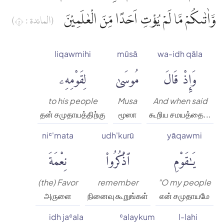
وَّاٰتٰىكُمْ مَّا لَمْ يُؤْتِ اَحَدًا مِّنَ الْعٰلَمِيْنَ
(المائدة : ٥)
liqawmihi
mūsā
wa-idh qāla
وَإِذْ قَالَ
مُوسَىٰ
لِقَوْمِهِۦ
to his people
Musa
And when said
தன் சமுதாயத்திற்கு
மூஸா
கூறிய சமயத்தை...
niʿ'mata
udh'kurū
yāqawmi
يَٰقَوْمِ
ٱذْكُرُوا۟
نِعْمَةَ
(the) Favor
remember
"O my people
அருளை
நினைவு கூறுங்கள்
என் சமுதாயமே
idh jaʿala
ʿalaykum
l-lahi