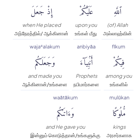
ٱللَّهِ
عَلَيْكُمْ
إِذْ جَعَلَ
when He placed
upon you
(of) Allah
அந்நேரத்தில்/ ஆக்கினான்
உங்கள் மீது
அல்லாஹ்வின்
wajaʿalakum
anbiyāa
fīkum
فِيكُمْ
أَنۢبِيَآءَ
وَجَعَلَكُم
and made you
Prophets
among you
ஆக்கினான்/உங்களை
நபிமார்களை
உங்களில்
waātākum
mulūkan
مُّلُوكًا
وَءَاتَىٰكُم
and He gave you
kings
இன்னும் கொடுத்தான்/உங்களுக்கு
அரசர்களாக