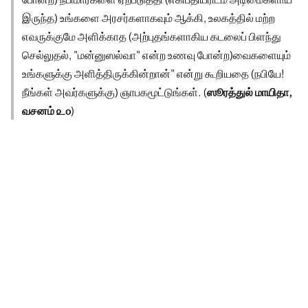
இருந்த) உங்களை அரசர்களாகவும் ஆக்கி, உலகத்தில் மற்ற
எவருக்குமே அளிக்காத (அற்புதங்களாகிய கடலைப் பிளந்து
செல்லுதல், "மன்னுஸல்வா" என்ற உணவு போன்ற)வைகளையும்
உங்களுக்கு அளித்திருக்கின்றான்" என்று கூறியதை (நபியே!
நீங்கள் அவர்களுக்கு) ஞாபகமூட்டுங்கள். (
ஸூரத்துல் மாயிதா,
வசனம் ௨௦
)