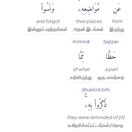
عَن
مَّوَاضِعِهِۦۙ
وَنَسُوا۟
and forgot
their places
from
இன்னும் மறந்தார்கள்
அதன் இடங்கள்
இருந்து
mimmā
ḥaẓẓan
حَظًّا
مِّمَّا
of what
a part
எதிலிருந்து
ஒரு பாகத்தை
dhukkirū bihi
ذُكِّرُوا۟ بِهِۦۚ
they were reminded of [it]
உபதேசிக்கப்பட்டார்கள்/அதை