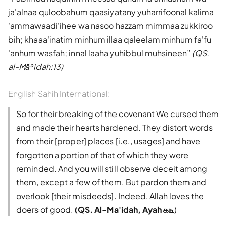
ja'alnaa quloobahum qaasiyatany yuharrifoonal kalima
'ammawaadi'ihee wa nasoo hazzam mimmaa zukkiroo
bih; khaaa'inatim minhum illaa qaleelam minhum fa'fu
'anhum wasfah; innal laaha yuhibbul muhsineen
(QS.
al-Māʾidah:13)
English Sahih International:
So for their breaking of the covenant We cursed them
and made their hearts hardened. They distort words
from their [proper] places [i.e., usages] and have
forgotten a portion of that of which they were
reminded. And you will still observe deceit among
them, except a few of them. But pardon them and
overlook [their misdeeds]. Indeed, Allah loves the
doers of good. (
QS. Al-Ma'idah, Ayah ௧௩
)