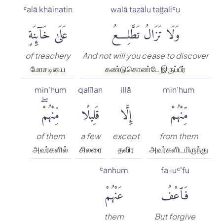
ʿalā khāinatin
walā tazālu taṭṭaliʿu
وَلَا تَزَالُ تَطَّلِعُ
عَلَىٰ خَآئِنَةٍ
of treachery
And not will you cease to discover
மோசடியை
கண்டுகொண்டே இருப்பீர்
min'hum
qalīlan
illā
min'hum
مِّنْهُمْ
إِلَّا
قَلِيلًا
مِّنْهُمْۖ
of them
a few
except
from them
அவர்களில்
சிலரை
தவிர
அவர்களிடமிருந்து
ʿanhum
fa-uʿ'fu
فَٱعْفُ
عَنْهُمْ
them
But forgive