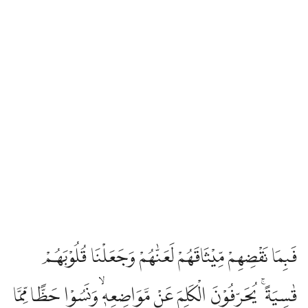
فَبِمَا نَقْضِهِمْ مِّيْثَاقَهُمْ لَعَنّٰهُمْ وَجَعَلْنَا قُلُوْبَهُمْ
قٰسِيَةً ۚ يُحَرِّفُوْنَ الْكَلِمَ عَنْ مَّوَاضِعِهٖۙ وَنَسُوْا حَظًّا مِّمَّا