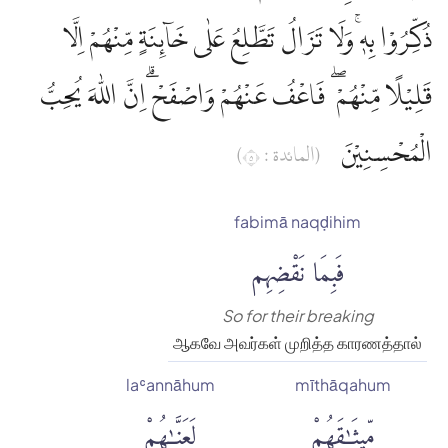
ذُكِّرُوْا بِهٖۚ وَلَا تَزَالُ تَطَّلِعُ عَلٰى خَاۤىِٕنَةٍ مِّنْهُمْ اِلَّا
قَلِيْلًا مِّنْهُمْ ۖ فَاعْفُ عَنْهُمْ وَاصْفَحْ ۗاِنَّ اللّٰهَ يُحِبُّ
الْمُحْسِنِيْنَ
(المائدة : ٥)
fabimā naqḍihim
فَبِمَا نَقْضِهِم
So for their breaking
ஆகவே அவர்கள் முறித்த காரணத்தால்
laʿannāhum
mīthāqahum
مِّيثَٰقَهُمْ
لَعَنَّٰهُمْ