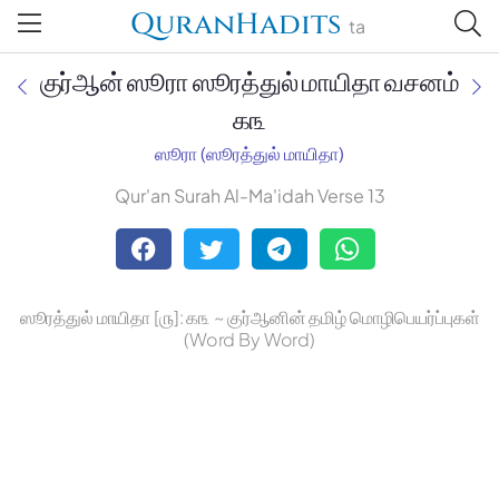
QuranHadits
ta
குர்ஆன் ஸூரா ஸூரத்துல் மாயிதா வசனம்
௧௩
ஸூரா (ஸூரத்துல் மாயிதா)
Jan Trust Foundation
Qur'an Surah Al-Ma'idah Verse 13
Mufti Omar Sheriff Qasimi,
Darul Huda
ஸூரத்துல் மாயிதா [௫]: ௧௩ ~ குர்ஆனின் தமிழ் மொழிபெயர்ப்புகள்
(Word By Word)