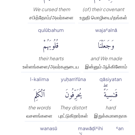
We cursed them
(of) their covenant
சபித்தோம்/அவர்களை
உறுதி மொழியை/தங்கள்
qulūbahum
wajaʿalnā
وَجَعَلْنَا
قُلُوبَهُمْ
their hearts
and We made
உள்ளங்களை/அவர்களுடைய
இன்னும் ஆக்கினோம்
l-kalima
yuḥarrifūna
qāsiyatan
قَٰسِيَةًۖ
يُحَرِّفُونَ
ٱلْكَلِمَ
the words
They distort
hard
வசனங்களை
புரட்டுகிறார்கள்
இறுக்கமானதாக
wanasū
mawāḍiʿihi
ʿan