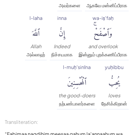
அவர்களை
ஆகவே மன்னிப்பீராக
l-laha
inna
wa-iṣ'faḥ
وَٱصْفَحْۚ
إِنَّ
ٱللَّهَ
Allah
Indeed
and overlook
அல்லாஹ்
நிச்சயமாக
இன்னும் புறக்கணிப்பீராக
l-muḥ'sinīna
yuḥibbu
يُحِبُّ
ٱلْمُحْسِنِينَ
the good-doers
loves
நற்பண்பாளர்களை
நேசிக்கிறான்
Transliteration:
Fabimaa naqdihim meesaa qahum la'annaahum wa