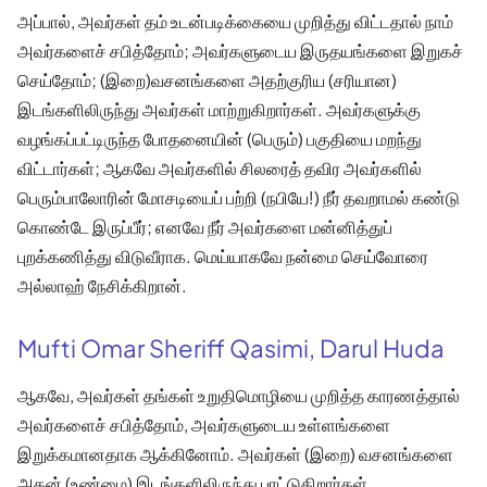
அப்பால், அவர்கள் தம் உடன்படிக்கையை முறித்து விட்டதால் நாம்
அவர்களைச் சபித்தோம்; அவர்களுடைய இருதயங்களை இறுகச்
செய்தோம்; (இறை)வசனங்களை அதற்குரிய (சரியான)
இடங்களிலிருந்து அவர்கள் மாற்றுகிறார்கள். அவர்களுக்கு
வழங்கப்பட்டிருந்த போதனையின் (பெரும்) பகுதியை மறந்து
விட்டார்கள்; ஆகவே அவர்களில் சிலரைத் தவிர அவர்களில்
பெரும்பாலோரின் மோசடியைப் பற்றி (நபியே!) நீர் தவறாமல் கண்டு
கொண்டே இருப்பீர்; எனவே நீர் அவர்களை மன்னித்துப்
புறக்கணித்து விடுவீராக. மெய்யாகவே நன்மை செய்வோரை
அல்லாஹ் நேசிக்கிறான்.
Mufti Omar Sheriff Qasimi, Darul Huda
ஆகவே, அவர்கள் தங்கள் உறுதிமொழியை முறித்த காரணத்தால்
அவர்களைச் சபித்தோம், அவர்களுடைய உள்ளங்களை
இறுக்கமானதாக ஆக்கினோம். அவர்கள் (இறை) வசனங்களை
அதன் (உண்மை) இடங்களிலிருந்து புரட்டுகிறார்கள்.