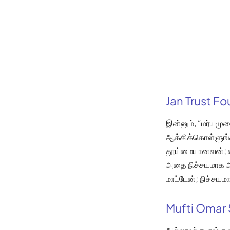
Jan Trust F
இன்னும், “மர்யம
ஆக்கிக்கொள்ளுங்கள
தூய்மையானவன்; என
அதை நிச்சயமாக அறி
மாட்டேன்; நிச்சய
Mufti Omar 