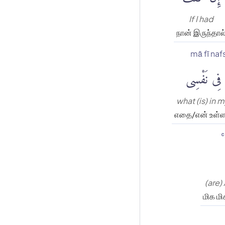
If I had
நான் இருந்தால
mā fī naf
 فِى نَفْسِى
what (is) in 
எதை/என் உள்ள
ʿ
(are)
மிக ம