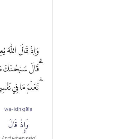
وَاِذْ قَالَ اللّٰهُ يٰ
قَالَ سُبْحٰنَكَ مَا ي
تَعْلَمُ مَا فِيْ نَفْس
wa-idh qāla
وَإِذْ قَالَ
And when said