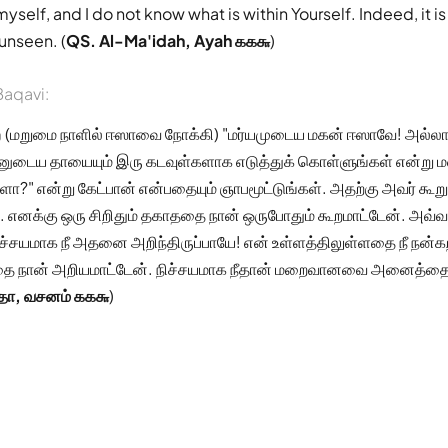
myself, and I do not know what is within Yourself. Indeed, it i
unseen. (
QS. Al-Ma'idah, Ayah ௧௧௬
)
aqavi:
் (மறுமை நாளில் ஈஸாவை நோக்கி) "மர்யமுடைய மகன் ஈஸாவே! அல்ல
னுடைய தாயையும் இரு கடவுள்களாக எடுத்துக் கொள்ளுங்கள் என்று
களா?" என்று கேட்பான் என்பதையும் ஞாபமூட்டுங்கள். அதற்கு அவர் கூறுவா
. எனக்கு ஒரு சிறிதும் தகாததை நான் ஒருபோதும் கூறமாட்டேன். அவ்வ
நிச்சயமாக நீ அதனை அறிந்திருப்பாயே! என் உள்ளத்திலுள்ளதை நீ நன்கற
தை நான் அறியமாட்டேன். நிச்சயமாக நீதான் மறைவானவை அனைத்தைய
ிதா, வசனம் ௧௧௬
)