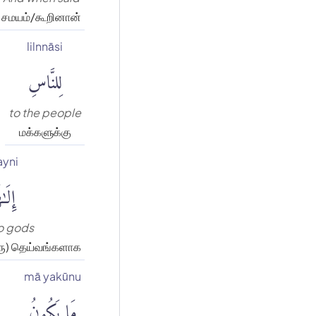
சமயம்/கூறினான்
lilnnāsi
لِلنَّاسِ
to the people
மக்களுக்கு
ayni
إِلَٰ
wo gods
ரு) தெய்வங்களாக
mā yakūnu
مَا يَكُونُ