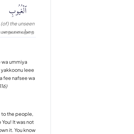
ٱلْغُيُوبِ
(of) the unseen
மறைவானவற்றை
ee wa ummiya
a yakkoonu leee
aa fee nafsee wa
116)
y to the people,
 You! It was not
nown it. You know