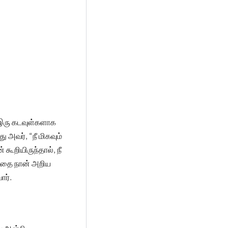
 இரு கடவுள்களாக
 அவர், “நீ மிகவும்
ூறியிருந்தால், நீ
்பதை நான் அறிய
ார்.