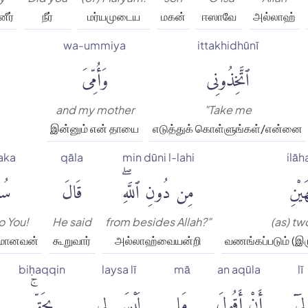
னீர்
நீர்
மர்யமுடைய
மகன்
ஈஸாவே
அல்லாஹ்
wa-ummiya
ittakhidhūnī
ٱتَّخِذُونِى
وَأُمِّىَ
and my mother
"Take me
இன்னும் என் தாயை
எடுத்துக் கொள்ளுங்கள்/என்னை
aka
qāla
min dūni l-lahi
ilāh
هَيْنِ
مِن دُونِ ٱللَّهِۖ
قَالَ
سُب
o You!
He said
from besides Allah?"
(as) t
த்தமானவன்
கூறுவார்
அல்லாஹ்வையன்றி
வணங்கப்படும் (இ
biḥaqqin
laysa lī
mā
an aqūla
lī
لِىٓ
أَنْ أَقُولَ
مَا
لَيْسَ لِى
بِحَقٍّۚ