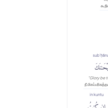
கூறி
sub'ḥān
ْحَٰنَكَ
"Glory be t
நீ மிகப்பரிசு
in kuntu
إِن كُنتُ