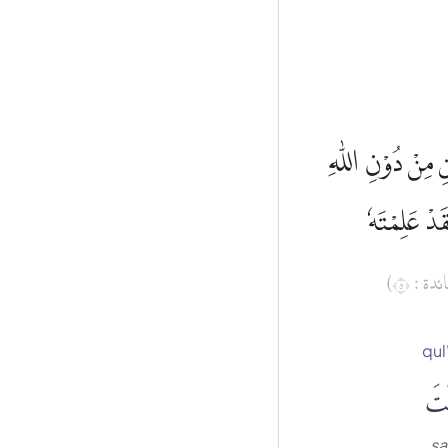
ِ مِنْ دُوْنِ اللّٰهِ
ْۗ عَلِمْتَهٗ
(ئدة : ٥
qul
ْتَ
sa