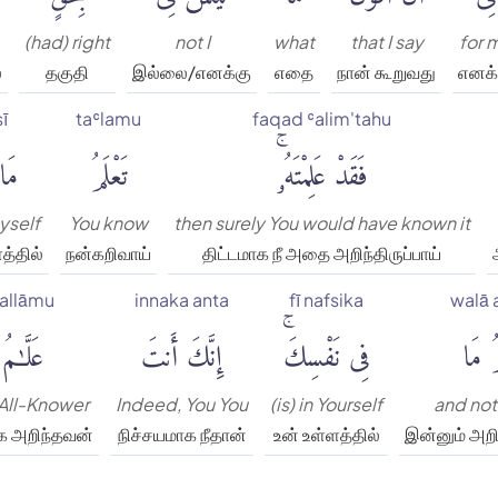
(had) right
not I
what
that I say
for 
்
தகுதி
இல்லை/எனக்கு
எதை
நான் கூறுவது
எனக்
sī
taʿlamu
faqad ʿalim'tahu
فَقَدْ عَلِمْتَهُۥۚ
تَعْلَمُ
مَا
myself
You know
then surely You would have known it
த்தில்
நன்கறிவாய்
திட்டமாக நீ அதை அறிந்திருப்பாய்
allāmu
innaka anta
fī nafsika
walā 
مُ مَا
فِى نَفْسِكَۚ
إِنَّكَ أَنتَ
عَلَّٰمُ
 All-Knower
Indeed, You You
(is) in Yourself
and not
ிக அறிந்தவன்
நிச்சயமாக நீதான்
உன் உள்ளத்தில்
இன்னும் அற