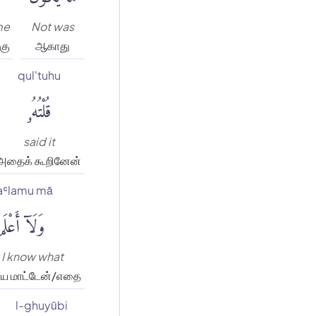
me
Not was
கு
ஆகாது
qul'tuhu
قُلْتُهُۥ
said it
அதைக் கூறினேன்
aʿlamu mā
وَلَآ أَعْلَ
 I know what
ிய மாட்டேன்/எதை
l-ghuyūbi