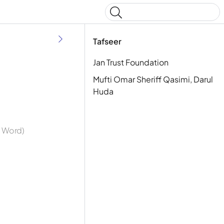
Type to start searching
Tafseer
Jan Trust Foundation
Mufti Omar Sheriff Qasimi, Darul
Huda
y Word)