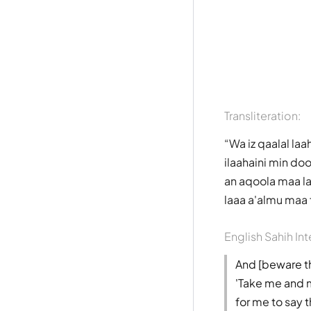
Transliteration:
Wa iz qaalal la
ilaahaini min d
an aqoola maa la
laaa a'almu maa 
English Sahih Int
And [beware th
'Take me and m
for me to say t