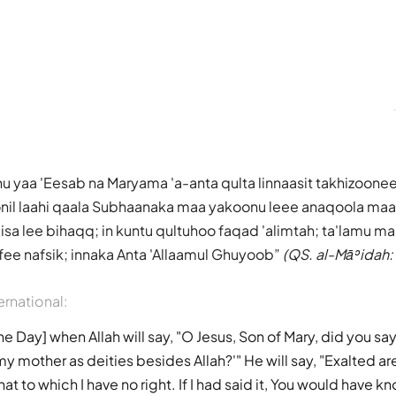
ahu yaa 'Eesab na Maryama 'a-anta qulta linnaasit takhizoon
oonil laahi qaala Subhaanaka maa yakoonu leee anaqoola ma
isa lee bihaqq; in kuntu qultuhoo faqad 'alimtah; ta'lamu m
fee nafsik; innaka Anta 'Allaamul Ghuyoob
(QS. al-Māʾidah:
ernational:
e Day] when Allah will say, "O Jesus, Son of Mary, did you sa
y mother as deities besides Allah?'" He will say, "Exalted are
hat to which I have no right. If I had said it, You would have k