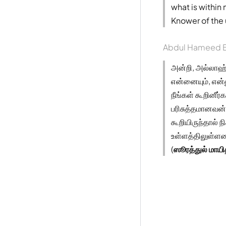
what is within 
Knower of the 
Abdul Hameed B
அன்றி, அல்லாஹ
என்னையும், என்
நீங்கள் கூறினீர்
பரிசுத்தமானவன்
கூறியிருந்தால் 
உள்ளத்திலுள்ள
(
ஸூரத்துல் மாய