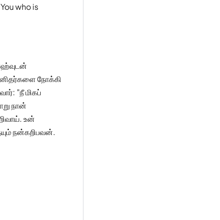
s You who is
ாஹ்வுடன்
 மனிதர்களை நோக்கி
ர்: "நீ மிகப்
ாறு நான்
ிவாய். உன்
ும் நன்கறிபவன்.