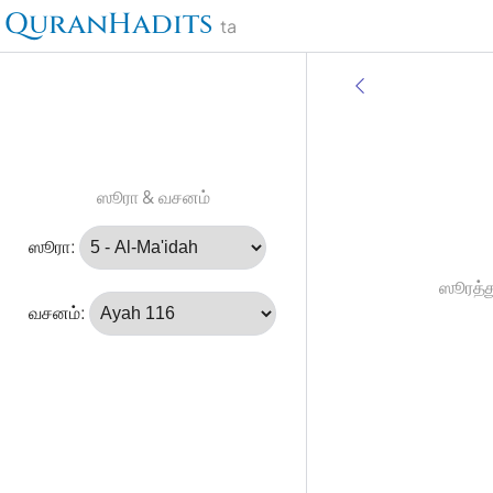
QuranHadits
ta
ஸூரா & வசனம்
ஸூரா:
ஸூரத்த
வசனம்: