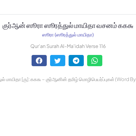
குர்ஆன் ஸூரா ஸூரத்துல் மாயிதா வசனம் ௧௧௬
ஸூரா (ஸூரத்துல் மாயிதா)
Qur'an Surah Al-Ma'idah Verse 116
ுல் மாயிதா [௫]: ௧௧௬ ~ குர்ஆனின் தமிழ் மொழிபெயர்ப்புகள் (Word B