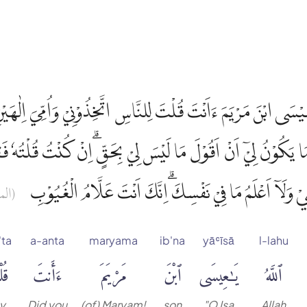
عِيْسَى ابْنَ مَرْيَمَ ءَاَنْتَ قُلْتَ لِلنَّاسِ اتَّخِذُوْنِيْ وَاُمِّيَ اِلٰهَيْن
َكُوْنُ لِيْٓ اَنْ اَقُوْلَ مَا لَيْسَ لِيْ بِحَقٍّ ۗاِنْ كُنْتُ قُلْتُهٗ فَقَد
ِۗيْ وَلَآ اَعْلَمُ مَا فِيْ نَفْسِكَ ۗاِنَّكَ اَنْتَ عَلَّامُ الْغُيُوْبِ
الما)
'ta
a-anta
maryama
ib'na
yāʿīsā
l-lahu
ٱللَّهُ
يَٰعِيسَى
ٱبْنَ
مَرْيَمَ
ءَأَنتَ
قُل
y
Did you
(of) Maryam!
son
"O Isa
Allah