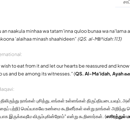
சாட
 an naakula minhaa wa tatam'inna quloo bunaa wa na'lama 
koona 'alaihaa minash shaahideen
(QS. al-Māʾidah:113)
ernational:
 wish to eat from it and let our hearts be reassured and know
to us and be among its witnesses." (
QS. Al-Ma'idah, Ayah ௧
aqavi:
ிலிருந்து நாங்கள் புசித்து, எங்கள் உள்ளங்கள் திருப்தியடையவும், அன்
ைப் பற்றி) மெய்யாகவே உண்மை கூறினீர்கள் என்று நாங்கள் அறிந்து
ியாக இருக்கவுமே விரும்புகின்றோம்" என்று கூறினார்கள். (
ஸூரத்துல் 