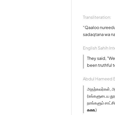
Transliteration:
Qaaloo nureedu
sadaqtana wa na
English Sahih Int
They said, "We
been truthful 
Abdul Hameed B
அதற்கவர்கள், அத
(உங்களுடைய தூத
நாங்களும் சாட்ச
௧௧௩
)