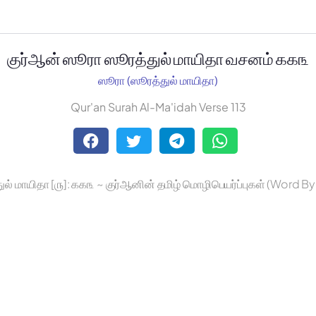
குர்ஆன் ஸூரா ஸூரத்துல் மாயிதா வசனம் ௧௧௩
ஸூரா (ஸூரத்துல் மாயிதா)
Qur'an Surah Al-Ma'idah Verse 113
ுல் மாயிதா [௫]: ௧௧௩ ~ குர்ஆனின் தமிழ் மொழிபெயர்ப்புகள் (Word B