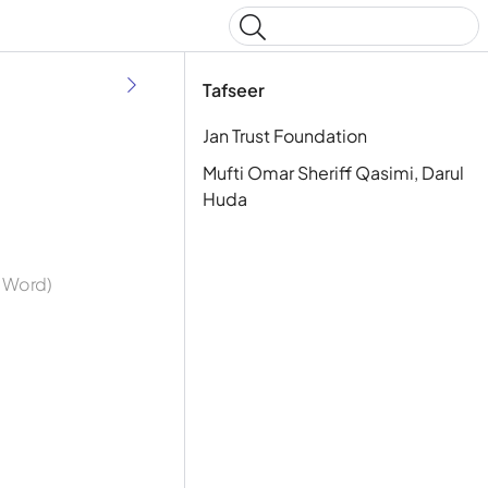
Type to start searching
Tafseer
Jan Trust Foundation
Mufti Omar Sheriff Qasimi, Darul
Huda
y Word)