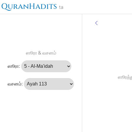
QuranHadits
ta
ஸூரா & வசனம்
ஸூரா:
ஸூரத்த
வசனம்: