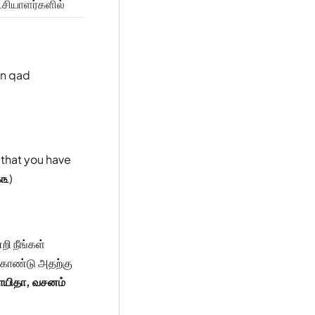
்சியாளர்களில்
an qad
 that you have
௧௩
)
றி நீங்கள்
 கொண்டு அதற்கு
மாயிதா, வசனம்