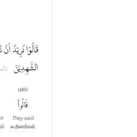
قَالُوْا نُرِيْدُ اَنْ ن
الشّٰهِدِيْنَ
المائ)
qālū
قَالُوا۟
sh
They said
ம்
கூறினார்கள்