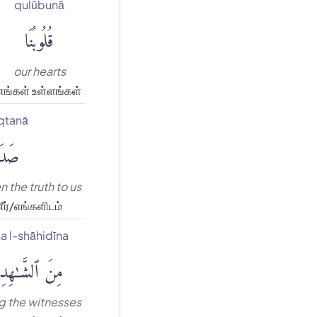
qulūbunā
قُلُوبُنَا
our hearts
எங்கள் உள்ளங்கள்
qtanā
صَدَقْ
 the truth to us
ர்/எங்களிடம்
a l-shāhidīna
مِنَ ٱلشَّٰهِدِ
 the witnesses