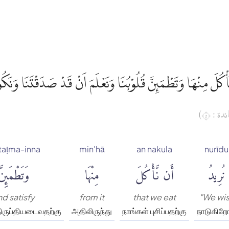
َّأْكُلَ مِنْهَا وَتَطْمَىِٕنَّ قُلُوْبُنَا وَنَعْلَمَ اَنْ قَدْ صَدَقْتَنَا وَنَك
(دة : ٥
taṭma-inna
min'hā
an nakula
nurīdu
نُرِيدُ
أَن نَّأْكُلَ
مِنْهَا
وَتَطْمَئِنَّ
nd satisfy
from it
that we eat
"We wi
திருப்தியடைவதற்கு
அதிலிருந்து
நாங்கள் புசிப்பதற்கு
நாடுகிறோ