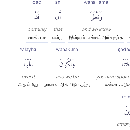
qad
an
wanaʿlama
وَنَعْلَمَ
أَن
قَدْ
certainly
that
and we know
உறுதியாக
என்று
இன்னும் நாங்கள் அறிவதற்கு
ʿalayhā
wanakūna
ṣada
تَنَا
وَنَكُونَ
عَلَيْهَا
over it
and we be
you have spoken
அதன் மீது
நாங்கள் ஆகிவிடுவதற்கு
உண்மைகூறினீ
min
ينَ
among