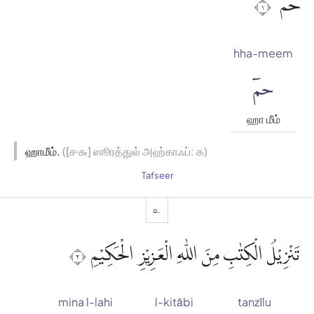
حٰمۤ ۚ ١
hha-meem
حمٓ
ஹா மீம்
ஹாமீம்.
([௪௬] ஸூரத்துல் அஹ்காஃப்: ௧)
Tafseer
௨
تَنْزِيْلُ الْكِتٰبِ مِنَ اللّٰهِ الْعَزِيْزِ الْحَكِيْمِ ٢
mina l-lahi
l-kitābi
tanzīlu