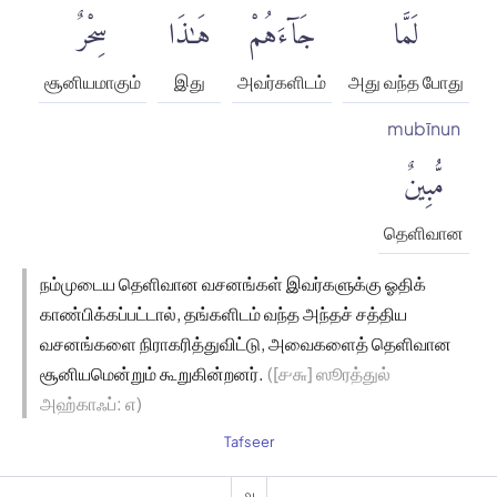
لَمَّا
جَآءَهُمْ
هَٰذَا
سِحْرٌ
சூனியமாகும்
இது
அவர்களிடம்
அது வந்த போது
mubīnun
مُّبِينٌ
தெளிவான
நம்முடைய தெளிவான வசனங்கள் இவர்களுக்கு ஓதிக்
காண்பிக்கப்பட்டால், தங்களிடம் வந்த அந்தச் சத்திய
வசனங்களை நிராகரித்துவிட்டு, அவைகளைத் தெளிவான
சூனியமென்றும் கூறுகின்றனர்.
([௪௬] ஸூரத்துல்
அஹ்காஃப்: ௭)
Tafseer
௮