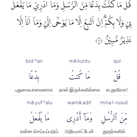
قُلْ مَا كُنْتُ بِدْعًا مِّنَ الرُّسُلِ وَمَآ اَدْرِيْ مَا يُفْعَلُ
بِيْ وَلَا بِكُمْۗ اِنْ اَتَّبِعُ اِلَّا مَا يُوْحٰٓى اِلَيَّ وَمَآ اَنَا۠ اِلَّا
نَذِيْرٌ مُّبِيْنٌ ٩
bid'ʿan
mā kuntu
qul
قُلْ
مَا كُنتُ
بِدْعًا
புதுமையானவனாக
நான் இருக்கவில்லை
கூறுவீராக!
mā yuf'ʿalu
wamā adrī
mina l-rusuli
مِّنَ ٱلرُّسُلِ
وَمَآ أَدْرِى
مَا يُفْعَلُ
என்ன செய்யப்படும்
அறியமாட்டேன்
தூதர்களில்