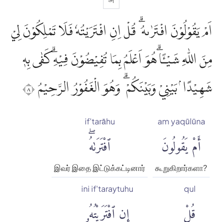
اَمْ يَقُوْلُوْنَ افْتَرٰىهُ ۗ قُلْ اِنِ افْتَرَيْتُهٗ فَلَا تَمْلِكُوْنَ لِيْ
مِنَ اللّٰهِ شَيْـًٔا ۗهُوَ اَعْلَمُ بِمَا تُفِيْضُوْنَ فِيْهِۗ كَفٰى بِهٖ
شَهِيْدًا ۢ بَيْنِيْ وَبَيْنَكُمْ ۗ وَهُوَ الْغَفُوْرُ الرَّحِيْمُ ٨
if'tarāhu
am yaqūlūna
أَمْ يَقُولُونَ
ٱفْتَرَىٰهُۖ
இவர் இதை இட்டுக்கட்டினார்
கூறுகிறார்களா?
ini if'taraytuhu
qul
قُلْ
إِنِ ٱفْتَرَيْتُهُۥ