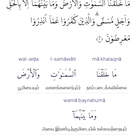
مَا خَلَقْنَا السَّمٰوٰتِ وَالْاَرْضَ وَمَا بَيْنَهُمَآ اِلَّا بِالْحَقِّ
وَاَجَلٍ مُّسَمًّىۗ وَالَّذِيْنَ كَفَرُوْا عَمَّآ اُنْذِرُوْا
مُعْرِضُوْنَ ٣
wal-arḍa
l-samāwāti
mā khalaqnā
مَا خَلَقْنَا
ٱلسَّمَٰوَٰتِ
وَٱلْأَرْضَ
பூமியையும்
வானங்களை(யும்)
நாம் படைக்கவில்லை
wamā baynahumā
وَمَا بَيْنَهُمَآ
அவை இரண்டிற்குமிடையில் உள்ளவற்றையும்