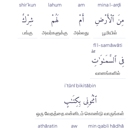
shir'kun
lahum
am
mina l-arḍi
مِنَ ٱلْأَرْضِ
أَمْ
لَهُمْ
شِرْكٌ
பங்கு
அவர்களுக்கு
அல்லது
பூமியில்
fī l-samāwāti
فِى ٱلسَّمَٰوَٰتِۖ
வானங்களில்
i'tūnī bikitābin
ٱئْتُونِى بِكِتَٰبٍ
ஒரு வேதத்தை என்னிடம் கொண்டு வாருங்கள்
athāratin
aw
min qabli hādhā