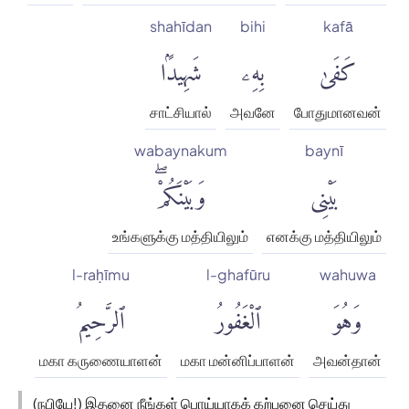
shahīdan
bihi
kafā
كَفَىٰ
بِهِۦ
شَهِيدًۢا
சாட்சியால்
அவனே
போதுமானவன்
wabaynakum
baynī
بَيْنِى
وَبَيْنَكُمْۖ
உங்களுக்கு மத்தியிலும்
எனக்கு மத்தியிலும்
l-raḥīmu
l-ghafūru
wahuwa
وَهُوَ
ٱلْغَفُورُ
ٱلرَّحِيمُ
மகா கருணையாளன்
மகா மன்னிப்பாளன்
அவன்தான்
(நபியே!) இதனை நீங்கள் பொய்யாகக் கற்பனை செய்து