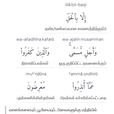
illā bil-ḥaqi
إِلَّا بِٱلْحَقِّ
தவிர/உண்மையான காரணத்திற்கு(ம்)
wa-alladhīna kafarū
wa-ajalin musamman
وَأَجَلٍ مُّسَمًّىۚ
وَٱلَّذِينَ كَفَرُوا۟
நிராகரிப்பவர்கள்
ஒரு குறிப்பிட்ட தவணைக்கும்
muʿ'riḍūna
ʿammā undhirū
عَمَّآ أُنذِرُوا۟
مُعْرِضُونَ
புறக்கணிக்கின்றார்கள்
அவர்கள் எச்சரிக்கப்பட்டதை
வானங்களையும், பூமியையும், அவைகளுக்கு மத்தியில்