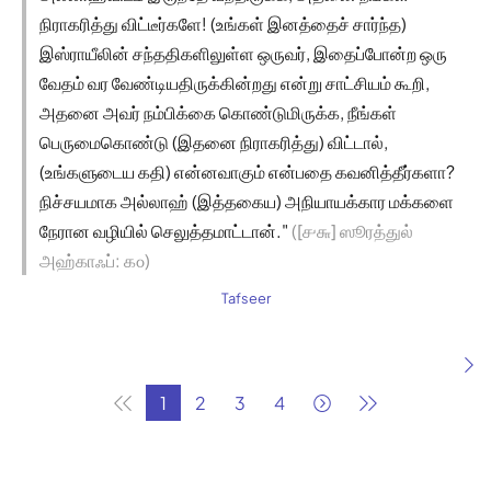
நிராகரித்து விட்டீர்களே! (உங்கள் இனத்தைச் சார்ந்த)
இஸ்ராயீலின் சந்ததிகளிலுள்ள ஒருவர், இதைப்போன்ற ஒரு
வேதம் வர வேண்டியதிருக்கின்றது என்று சாட்சியம் கூறி,
அதனை அவர் நம்பிக்கை கொண்டுமிருக்க, நீங்கள்
பெருமைகொண்டு (இதனை நிராகரித்து) விட்டால்,
(உங்களுடைய கதி) என்னவாகும் என்பதை கவனித்தீர்களா?
நிச்சயமாக அல்லாஹ் (இத்தகைய) அநியாயக்கார மக்களை
நேரான வழியில் செலுத்தமாட்டான்."
([௪௬] ஸூரத்துல்
அஹ்காஃப்: ௧௦)
Tafseer
1
2
3
4