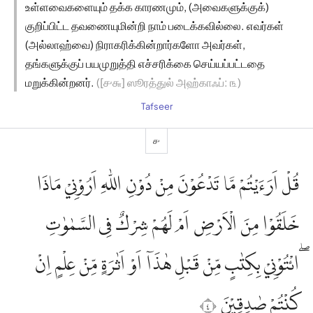
உள்ளவைகளையும் தக்க காரணமும், (அவைகளுக்குக்)
குறிப்பிட்ட தவணையுமின்றி நாம் படைக்கவில்லை. எவர்கள்
(அல்லாஹ்வை) நிராகரிக்கின்றார்களோ அவர்கள்,
தங்களுக்குப் பயமுறுத்தி எச்சரிக்கை செய்யப்பட்டதை
மறுக்கின்றனர்.
([௪௬] ஸூரத்துல் அஹ்காஃப்: ௩)
Tafseer
௪
قُلْ اَرَءَيْتُمْ مَّا تَدْعُوْنَ مِنْ دُوْنِ اللّٰهِ اَرُوْنِيْ مَاذَا
خَلَقُوْا مِنَ الْاَرْضِ اَمْ لَهُمْ شِرْكٌ فِى السَّمٰوٰتِ
ۖائْتُوْنِيْ بِكِتٰبٍ مِّنْ قَبْلِ هٰذَآ اَوْ اَثٰرَةٍ مِّنْ عِلْمٍ اِنْ
كُنْتُمْ صٰدِقِيْنَ ٤