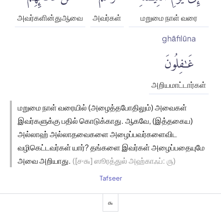
அவர்களின்துஆவை
அவர்கள்
மறுமை நாள் வரை
ghāfilūna
غَٰفِلُونَ
அறியமாட்டார்கள்
மறுமை நாள் வரையில் (அழைத்தபோதிலும்) அவைகள்
இவர்களுக்கு பதில் கொடுக்காது. ஆகவே, (இத்தகைய)
அல்லாஹ் அல்லாதவைகளை அழைப்பவர்களைவிட
வழிகெட்டவர்கள் யார்? தங்களை இவர்கள் அழைப்பதையுமே
அவை அறியாது.
([௪௬] ஸூரத்துல் அஹ்காஃப்: ௫)
Tafseer
௬