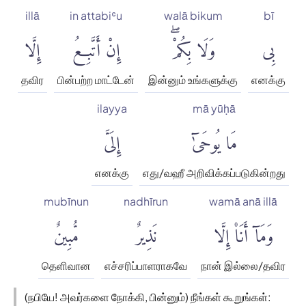
illā
in attabiʿu
walā bikum
bī
بِى
وَلَا بِكُمْۖ
إِنْ أَتَّبِعُ
إِلَّا
தவிர
பின்பற்ற மாட்டேன்
இன்னும் உங்களுக்கு
எனக்கு
ilayya
mā yūḥā
مَا يُوحَىٰٓ
إِلَىَّ
எனக்கு
எது/வஹீ அறிவிக்கப்படுகின்றது
mubīnun
nadhīrun
wamā anā illā
وَمَآ أَنَا۠ إِلَّا
نَذِيرٌ
مُّبِينٌ
தெளிவான
எச்சரிப்பாளராகவே
நான் இல்லை/தவிர
(நபியே! அவர்களை நோக்கி, பின்னும்) நீங்கள் கூறுங்கள்: