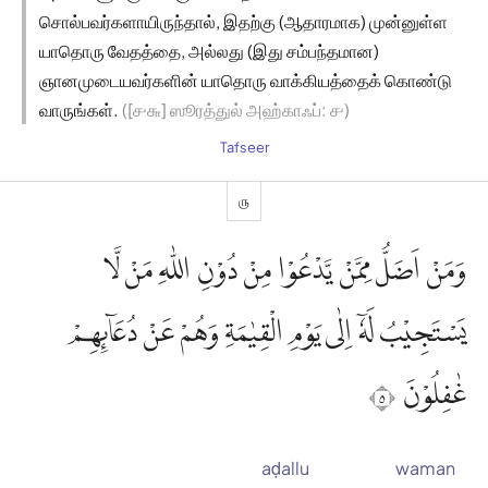
சொல்பவர்களாயிருந்தால், இதற்கு (ஆதாரமாக) முன்னுள்ள
யாதொரு வேதத்தை, அல்லது (இது சம்பந்தமான)
ஞானமுடையவர்களின் யாதொரு வாக்கியத்தைக் கொண்டு
வாருங்கள்.
([௪௬] ஸூரத்துல் அஹ்காஃப்: ௪)
Tafseer
௫
وَمَنْ اَضَلُّ مِمَّنْ يَّدْعُوْا مِنْ دُوْنِ اللّٰهِ مَنْ لَّا
يَسْتَجِيْبُ لَهٗٓ اِلٰى يَوْمِ الْقِيٰمَةِ وَهُمْ عَنْ دُعَاۤىِٕهِمْ
غٰفِلُوْنَ ٥
aḍallu
waman