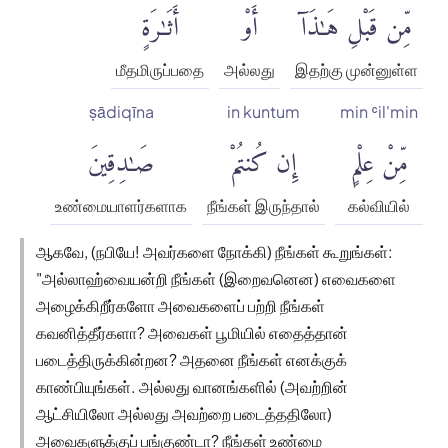
مِّن قَبْلِ هَٰذَآ
أَوْ
أَثَٰرَةٍ
மீதமிருப்பதை
அல்லது
இதற்கு முன்னுள்ள
ṣādiqīna
in kuntum
min ʿil'min
مِّنْ عِلْمٍ
إِن كُنتُمْ
صَٰدِقِينَ
உண்மையாளர்களாக
நீங்கள் இருந்தால்
கல்வியில்
ஆகவே, (நபியே! அவர்களை நோக்கி) நீங்கள் கூறுங்கள்:
"அல்லாஹ்வையன்றி நீங்கள் (இறைவனென) எவைகளை
அழைக்கிறீர்களோ அவைகளைப் பற்றி நீங்கள்
கவனித்தீர்களா? அவைகள் பூமியில் எதைத்தான்
படைத்திருக்கின்றன? அதனை நீங்கள் எனக்குக்
காண்பியுங்கள். அல்லது வானங்களில் (அவற்றின்
ஆட்சியிலோ அல்லது அவற்றை படைத்ததிலோ)
அவைகளுக்குப் பங்குண்டா? நீங்கள் உண்மை