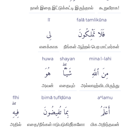
நான் இதை இட்டுக்கட்டி இருந்தால்
கூறுவீராக!
lī
falā tamlikūna
فَلَا تَمْلِكُونَ
لِى
எனக்காக
நீங்கள் ஆற்றல் பெற மாட்டீர்கள்
huwa
shayan
mina l-lahi
مِنَ ٱللَّهِ
شَيْـًٔاۖ
هُوَ
அவன்
எதையும்
அல்லாஹ்விடமிருந்து
fīhi
bimā tufīḍūna
aʿlamu
أَعْلَمُ
بِمَا تُفِيضُونَ
فِيهِۖ
அதில்
எதை/நீங்கள் ஈடுபடுகிறீர்களோ
மிக அறிந்தவன்