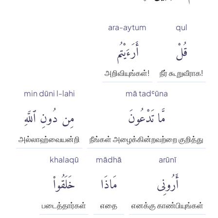
ara-aytum
qul
قُلْ
أَرَءَيْتُم
அறிவியுங்கள்!
நீர் கூறுவீராக!
min dūni l-lahi
mā tadʿūna
مَّا تَدْعُونَ
مِن دُونِ ٱللَّهِ
அல்லாஹ்வையன்றி
நீங்கள் அழைக்கின்றவற்றை குறித்து
khalaqū
mādhā
arūnī
أَرُونِى
مَاذَا
خَلَقُوا۟
படைத்தார்கள்
எதை
எனக்கு காண்பியுங்கள்