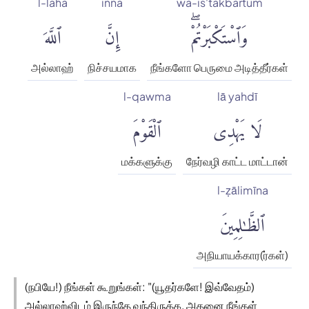
l-laha
inna
wa-is'takbartum
وَٱسْتَكْبَرْتُمْۖ
إِنَّ
ٱللَّهَ
அல்லாஹ்
நிச்சயமாக
நீங்களோ பெருமை அடித்தீர்கள்
l-qawma
lā yahdī
لَا يَهْدِى
ٱلْقَوْمَ
மக்களுக்கு
நேர்வழி காட்ட மாட்டான்
l-ẓālimīna
ٱلظَّٰلِمِينَ
அநியாயக்கார(ர்கள்)
(நபியே!) நீங்கள் கூறுங்கள்: "(யூதர்களே! இவ்வேதம்)
அல்லாஹ்விடம் இருந்தே வந்திருக்க, அதனை நீங்கள்