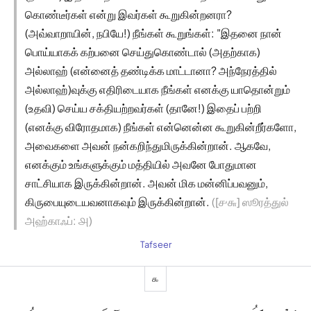
கொண்டீர்கள் என்று இவர்கள் கூறுகின்றனரா?
(அவ்வாறாயின், நபியே!) நீங்கள் கூறுங்கள்: "இதனை நான்
பொய்யாகக் கற்பனை செய்துகொண்டால் (அதற்காக)
அல்லாஹ் (என்னைத் தண்டிக்க மாட்டானா? அந்நேரத்தில்
அல்லாஹ்)வுக்கு எதிரிடையாக நீங்கள் எனக்கு யாதொன்றும்
(உதவி) செய்ய சக்தியற்றவர்கள் (தானே!) இதைப் பற்றி
(எனக்கு விரோதமாக) நீங்கள் என்னென்ன கூறுகின்றீர்களோ,
அவைகளை அவன் நன்கறிந்துமிருக்கின்றான். ஆகவே,
எனக்கும் உங்களுக்கும் மத்தியில் அவனே போதுமான
சாட்சியாக இருக்கின்றான். அவன் மிக மன்னிப்பவனும்,
கிருபையுடையவனாகவும் இருக்கின்றான்.
([௪௬] ஸூரத்துல்
அஹ்காஃப்: ௮)
Tafseer
௯