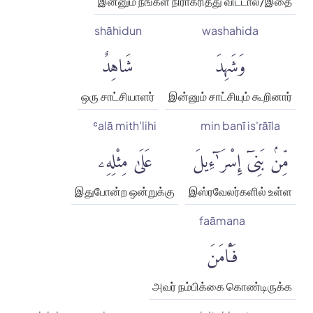
இன்னும் நீங்கள் நிராகரித்து விட்டால்/இதை
shāhidun
washahida
وَشَهِدَ
شَاهِدٌ
ஒரு சாட்சியாளர்
இன்னும் சாட்சியும் கூறினார்
ʿalā mith'lihi
min banī is'rāīla
مِّنۢ بَنِىٓ إِسْرَٰٓءِيلَ
عَلَىٰ مِثْلِهِۦ
இதுபோன்ற ஒன்றுக்கு
இஸ்ரவேலர்களில் உள்ள
faāmana
فَـَٔامَنَ
அவர் நம்பிக்கை கொண்டிருக்க