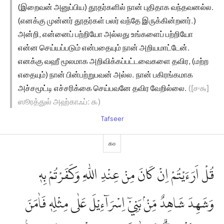
(இறைவன் அனுப்பிய) தூதர்களில் நான் புதிதாக வந்தவனல்ல.
(எனக்கு முன்னர் தூதர்கள் பலர் வந்தே இருக்கின்றனர்.)
அன்றி, என்னைப் பற்றியோ அல்லது உங்களைப் பற்றியோ
என்ன செய்யப்படும் என்பதையும் நான் அறியமாட்டேன்.
எனக்கு வஹீ மூலமாக அறிவிக்கப்பட்டவைகளை தவிர, (மற்ற
எதையும்) நான் பின்பற்றுபவன் அல்ல. நான் பகிரங்கமாக
அச்சமூட்டி எச்சரிக்கை செய்பவனே தவிர வேறில்லை.
([௪௬]
ஸூரத்துல் அஹ்காஃப்: ௯)
Tafseer
௧௦
قُلْ اَرَءَيْتُمْ اِنْ كَانَ مِنْ عِنْدِ اللّٰهِ وَكَفَرْتُمْ بِهٖ
وَشَهِدَ شَاهِدٌ مِّنْۢ بَنِيْٓ اِسْرَاۤءِيْلَ عَلٰى مِثْلِهٖ فَاٰمَنَ