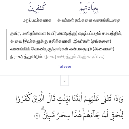
بِعِبَادَتِهِمْ
كَٰفِرِينَ
மறுப்பவர்களாக
அவர்கள் தங்களை வணங்கியதை
தவிர, மனிதர்களை (உயிர்கொடுத்து) எழுப்பப்படும் சமயத்தில்,
அவை இவர்களுக்கு எதிரிகளாகி, இவர்கள் (தங்களை)
வணங்கிக் கொண்டிருந்தார்கள் என்பதையும் (அவைகள்)
நிராகரித்துவிடும்.
([௪௬] ஸூரத்துல் அஹ்காஃப்: ௬)
Tafseer
௭
وَاِذَا تُتْلٰى عَلَيْهِمْ اٰيٰتُنَا بَيِّنٰتٍ قَالَ الَّذِيْنَ كَفَرُوْا
لِلْحَقِّ لَمَّا جَاۤءَهُمْۙ هٰذَا سِحْرٌ مُّبِيْنٌۗ ٧