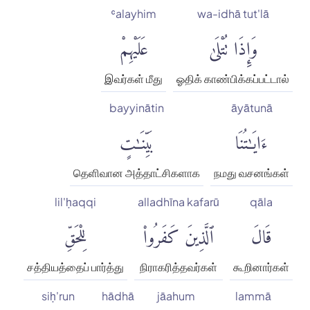
ʿalayhim
wa-idhā tut'lā
وَإِذَا تُتْلَىٰ
عَلَيْهِمْ
இவர்கள் மீது
ஓதிக் காண்பிக்கப்பட்டால்
bayyinātin
āyātunā
ءَايَٰتُنَا
بَيِّنَٰتٍ
தெளிவான அத்தாட்சிகளாக
நமது வசனங்கள்
lil'ḥaqqi
alladhīna kafarū
qāla
قَالَ
ٱلَّذِينَ كَفَرُوا۟
لِلْحَقِّ
சத்தியத்தைப் பார்த்து
நிராகரித்தவர்கள்
கூறினார்கள்
siḥ'run
hādhā
jāahum
lammā