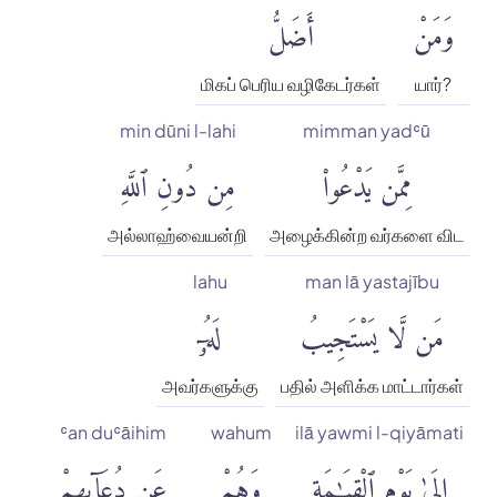
وَمَنْ
أَضَلُّ
மிகப் பெரிய வழிகேடர்கள்
யார்?
min dūni l-lahi
mimman yadʿū
مِمَّن يَدْعُوا۟
مِن دُونِ ٱللَّهِ
அல்லாஹ்வையன்றி
அழைக்கின்ற வர்களை விட
lahu
man lā yastajību
مَن لَّا يَسْتَجِيبُ
لَهُۥٓ
அவர்களுக்கு
பதில் அளிக்க மாட்டார்கள்
ʿan duʿāihim
wahum
ilā yawmi l-qiyāmati
إِلَىٰ يَوْمِ ٱلْقِيَٰمَةِ
وَهُمْ
عَن دُعَآئِهِمْ