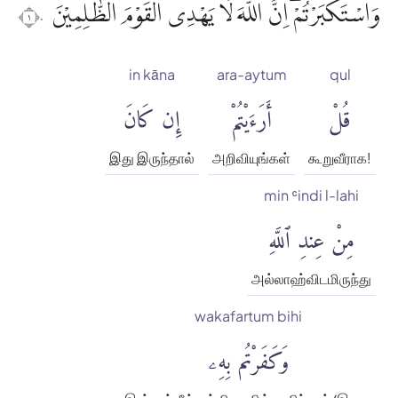
وَاسْتَكْبَرْتُمْۗ اِنَّ اللّٰهَ لَا يَهْدِى الْقَوْمَ الظّٰلِمِيْنَ ࣖ ١٠
in kāna
ara-aytum
qul
قُلْ
أَرَءَيْتُمْ
إِن كَانَ
இது இருந்தால்
அறிவியுங்கள்
கூறுவீராக!
min ʿindi l-lahi
مِنْ عِندِ ٱللَّهِ
அல்லாஹ்விடமிருந்து
wakafartum bihi
وَكَفَرْتُم بِهِۦ