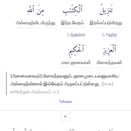
تَنزِيلُ
ٱلْكِتَٰبِ
مِنَ ٱللَّهِ
அல்லாஹ்விடமிருந்து
இந்த வேதம்
இறக்கப்படுகிறது
l-ḥakīmi
l-ʿazīzi
ٱلْعَزِيزِ
ٱلْحَكِيمِ
மகா ஞானவான்
மிகைத்தவன்
(அனைவரையும்) மிகைத்தவனும், ஞானமுடையவனுமாகிய
அல்லாஹ்வினால் இவ்வேதம் அருளப்பட்டுள்ளது.
([௪௬]
ஸூரத்துல் அஹ்காஃப்: ௨)
Tafseer
௩