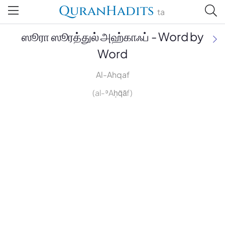
QuranHadits
ta
ஸூரா ஸூரத்துல் அஹ்காஃப் - Word by
Word
Al-Ahqaf
(al-ʾAḥq̈āf)