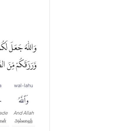
وَاللّٰهُ جَعَلَ لَكُم
وَّرَزَقَكُمْ مِّنَ الط
a
wal-lahu
وَٱللَّهُ
ج
made
And Allah
ான்
அல்லாஹ்