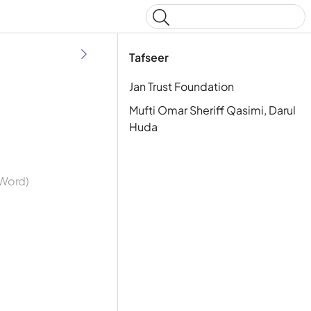
Type to start searching
Tafseer
Jan Trust Foundation
Mufti Omar Sheriff Qasimi, Darul
Huda
 Word)