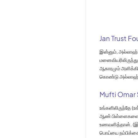
Jan Trust F
இன்னும், அல்லாஹ் 
மனைவியரிலிருந்து 
ஆகாரமும் அளிக்கி
கொண்டு அல்லாஹ்வ
Mufti Omar 
உங்களிலிருந்தே (
ஆண் பிள்ளைகளையும
உணவளித்தான். (இவ
பொய்யை நம்பிக்க