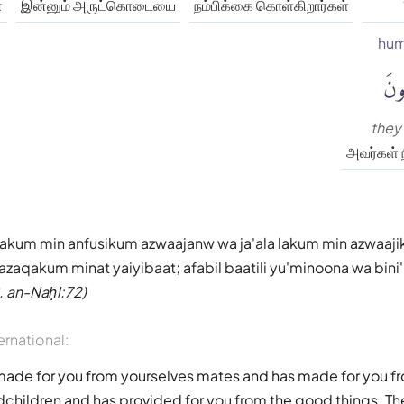
்
இன்னும் அருட்கொடையை
நம்பிக்கை கொள்கிறார்கள்
hum
ونَ
they
அவர்கள் 
a lakum min anfusikum azwaajanw wa ja'ala lakum min azwaa
zaqakum minat yaiyibaat; afabil baatili yu'minoona wa bini'
. an-Naḥl:72)
ernational:
 made for you from yourselves mates and has made for you f
children and has provided for you from the good things. Th