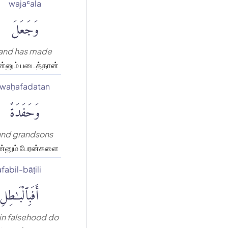
wajaʿala
وَجَعَلَ
and has made
்னும் படைத்தான்
waḥafadatan
وَحَفَدَةً
and grandsons
்னும் பேரன்களை
afabil-bāṭili
أَفَبِٱلْبَٰطِلِ
in falsehood do