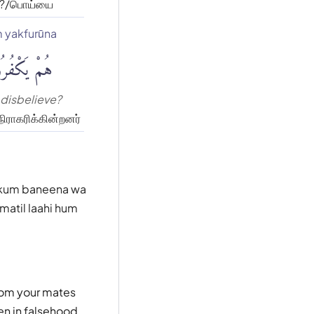
?/பொய்யை
 yakfurūna
هُمْ يَكْفُرُ
 disbelieve?
நிராகரிக்கின்றனர்
jikum baneena wa
matil laahi hum
rom your mates
en in falsehood