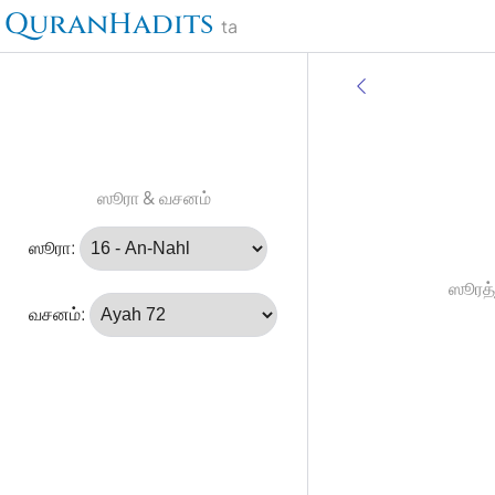
QuranHadits
ta
ஸூரா & வசனம்
ஸூரா:
ஸூரத்
வசனம்: