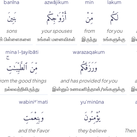
banīna
azwājikum
min
lakum
لَكُم
مِّنْ
أَزْوَٰجِكُم
بَنِينَ
sons
your spouses
from
for you
் பிள்ளைகளை
உங்கள் மனைவிகள்
இருந்து
உங்களுக்கு
இன
mina l-ṭayibāti
warazaqakum
وَرَزَقَكُم
مِّنَ ٱلطَّيِّبَٰتِۚ
rom the good things
and has provided for you
நல்லவற்றிலிருந்து
இன்னும் உணவளித்தான்/உங்களுக்கு
இன
wabiniʿ'mati
yu'minūna
يُؤْمِنُونَ
وَبِنِعْمَتِ
and the Favor
they believe
Then 