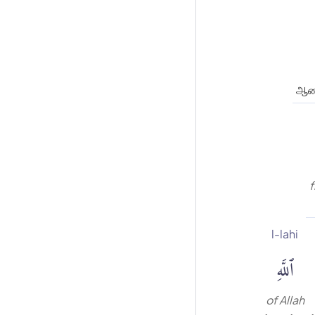
ஆண
f
l-lahi
ٱللَّهِ
of Allah