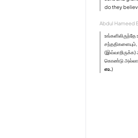
do they believe
Abdul Hameed B
உங்களிலிருந்தே
சந்ததிகளையும், 
(இவ்வாறிருக்க
கொண்டு அல்லாஹ
௭௨
)