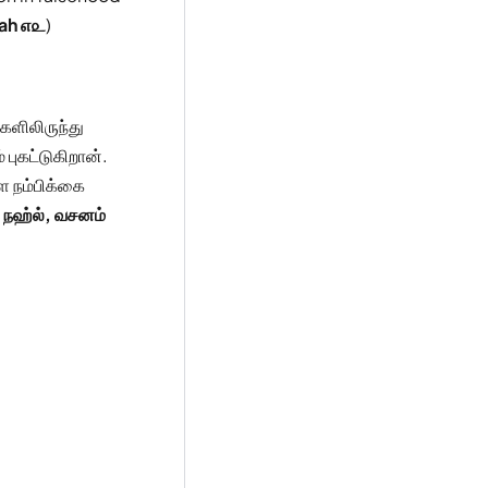
ah ௭௨
)
ளிலிருந்து
 புகட்டுகிறான்.
 நம்பிக்கை
் நஹ்ல், வசனம்