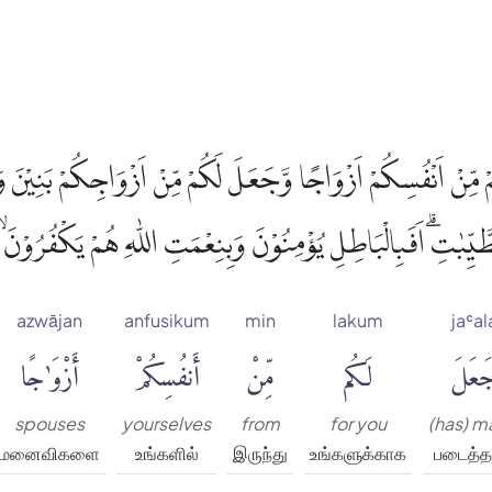
ْ مِّنْ اَنْفُسِكُمْ اَزْوَاجًا وَّجَعَلَ لَكُمْ مِّنْ اَزْوَاجِكُمْ بَنِيْنَ 
َّيِّبٰتِۗ اَفَبِالْبَاطِلِ يُؤْمِنُوْنَ وَبِنِعْمَتِ اللّٰهِ هُمْ يَكْفُرُوْنَۙ
azwājan
anfusikum
min
lakum
jaʿal
َعَلَ
لَكُم
مِّنْ
أَنفُسِكُمْ
أَزْوَٰجًا
spouses
yourselves
from
for you
(has) 
மனைவிகளை
உங்களில்
இருந்து
உங்களுக்காக
படைத்த