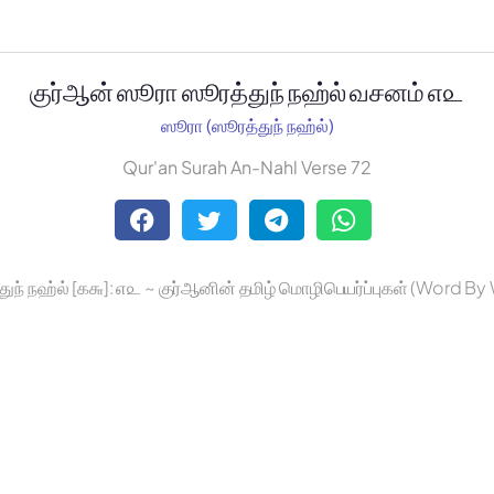
குர்ஆன் ஸூரா ஸூரத்துந் நஹ்ல் வசனம் ௭௨
ஸூரா (ஸூரத்துந் நஹ்ல்)
Qur'an Surah An-Nahl Verse 72
துந் நஹ்ல் [௧௬]: ௭௨ ~ குர்ஆனின் தமிழ் மொழிபெயர்ப்புகள் (Word By