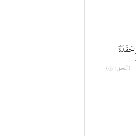
وَحَفَدَةً
(النحل : ١٦)