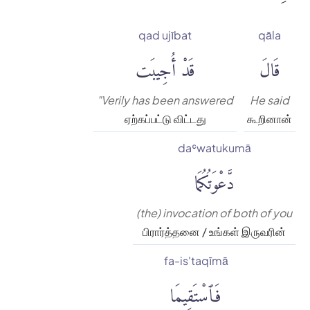
qad ujībat
qāla
قَالَ
قَدْ أُجِيبَت
"Verily has been answered
He said
ஏற்கப்பட்டு விட்டது
கூறினான்
daʿwatukumā
دَّعْوَتُكُمَا
(the) invocation of both of you
பிரார்த்தனை / உங்கள் இருவரின்
fa-is'taqīmā
فَٱسْتَقِيمَا