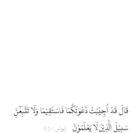
قَالَ قَدْ اُجِيْبَتْ دَّعْوَتُكُمَا فَاسْتَقِيْمَا وَلَا تَتَّبِعٰۤنِّ
سَبِيْلَ الَّذِيْنَ لَا يَعْلَمُوْنَ
(يونس : ١٠)