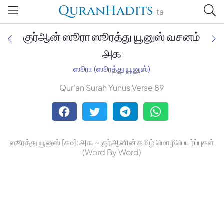
QuranHadits
ta
குர்ஆன் ஸூரா ஸூரத்து யூனுஸ் வசனம்
௮௯
ஸூரா (ஸூரத்து யூனுஸ்)
Jan Trust Foundation
Qur'an Surah Yunus Verse 89
Mufti Omar Sheriff Qasimi,
Darul Huda
ஸூரத்து யூனுஸ் [௧௦]: ௮௯ ~ குர்ஆனின் தமிழ் மொழிபெயர்ப்புகள்
(Word By Word)