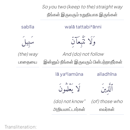
So you two (keep to the) straight way
நீங்கள் இருவரும் உறுதியாக இருங்கள்
sabīla
walā tattabiʿānni
وَلَا تَتَّبِعَآنِّ
سَبِيلَ
(the) way
And (do) not follow
பாதையை
இன்னும் நீங்கள் இருவரும் பின்பற்றாதீர்கள்
lā yaʿlamūna
alladhīna
ٱلَّذِينَ
لَا يَعْلَمُونَ
(do) not know"
(of) those who
அறியமாட்டார்கள்
எவர்கள்
Transliteration: