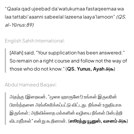
Qaala qad ujeebad da'watukumaa fastaqeemaa wa
laa tattabi'aaanni sabeelal lazeena laaya'lamoon
(QS.
al-Yūnus:89)
English Sahih International:
[Allah] said, "Your supplication has been answered."
So remain on a right course and follow not the way of
those who do not know." (
QS. Yunus, Ayah ௮௯
)
Abdul Hameed Baqavi:
அதற்கு (இறைவன், "மூஸா ஹாரூனே!) உங்கள் இருவரின்
பிரார்த்தனை அங்கீகரிக்கப்பட்டு விட்டது. நீங்கள் உறுதியாக
இருங்கள்; அறிவில்லாத மக்களின் வழியை நீங்கள் பின்பற்றி
விடாதீர்கள்" என்று கூறினான். (
ஸூரத்து யூனுஸ், வசனம் ௮௯
)