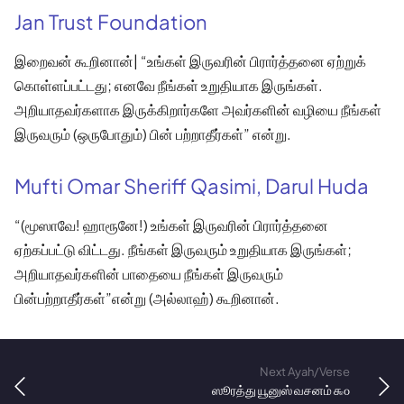
Jan Trust Foundation
இறைவன் கூறினான்| “உங்கள் இருவரின் பிரார்த்தனை ஏற்றுக்
கொள்ளப்பட்டது; எனவே நீங்கள் உறுதியாக இருங்கள்.
அறியாதவர்களாக இருக்கிறார்களே அவர்களின் வழியை நீங்கள்
இருவரும் (ஒருபோதும்) பின் பற்றாதீர்கள்” என்று.
Mufti Omar Sheriff Qasimi, Darul Huda
“(மூஸாவே! ஹாரூனே!) உங்கள் இருவரின் பிரார்த்தனை
ஏற்கப்பட்டு விட்டது. நீங்கள் இருவரும் உறுதியாக இருங்கள்;
அறியாதவர்களின் பாதையை நீங்கள் இருவரும்
பின்பற்றாதீர்கள்”என்று (அல்லாஹ்) கூறினான்.
Next Ayah/Verse
ஸூரத்து யூனுஸ் வசனம் ௯௦