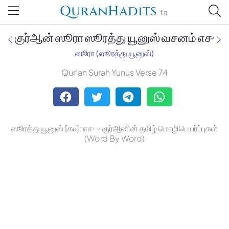
QuranHadits
ta
குர்ஆன் ஸூரா ஸூரத்து யூனுஸ் வசனம் ௭௪
ஸூரா (ஸூரத்து யூனுஸ்)
Qur'an Surah Yunus Verse 74
Jan Trust Foundation
Mufti Omar Sheriff Qasimi,
Darul Huda
ஸூரத்து யூனுஸ் [௧௦]: ௭௪ ~ குர்ஆனின் தமிழ் மொழிபெயர்ப்புகள்
(Word By Word)