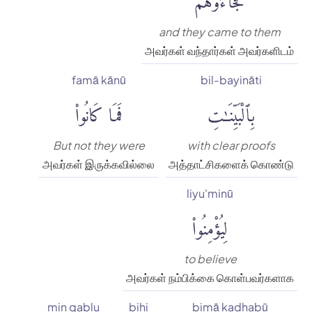
and they came to them
அவர்கள் வந்தார்கள் அவர்களிடம்
famā kānū
bil-bayināti
بِٱلْبَيِّنَٰتِ
فَمَا كَانُوا۟
But not they were
with clear proofs
அவர்கள் இருக்கவில்லை
அத்தாட்சிகளைக் கொண்டு
liyu'minū
لِيُؤْمِنُوا۟
to believe
அவர்கள் நம்பிக்கை கொள்பவர்களாக
min qablu
bihi
bimā kadhabū