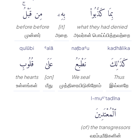
بِمَا كَذَّبُوا۟
بِهِۦ
مِن قَبْلُۚ
before before
[it]
what they had denied
முன்னர்
அதை
அவர்கள் பொய்ப்பித்தவற்றை
qulūbi
ʿalā
naṭbaʿu
kadhālika
كَذَٰلِكَ
نَطْبَعُ
عَلَىٰ
قُلُوبِ
the hearts
[on]
We seal
Thus
உள்ளங்கள்
மீது
முத்திரையிடுகிறோம்
இவ்வாறே
l-muʿ'tadīna
ٱلْمُعْتَدِينَ
(of) the transgressors
வரம்புமீறிகளின்