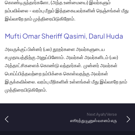
கொண்டிருந்தார்களோ, (அந்த உண்மையை) இவர்களும்
நம்பவில்லை - வரம்பு மீறும் இத்தகையவர்களின் நெஞ்சங்கள் மீது
இவ்வாறே நாம் முத்திரையிடுகிறோம்.
Mufti Omar Sheriff Qasimi, Darul Huda
அவருக்குப் பின்னர் (பல) தூதர்களை அவர்களுடைய
சமுதாயத்திற்கு அனுப்பினோம். அவர்கள் அவர்களிடம் (பல)
அத்தாட்சிகளைக் கொண்டு வந்தார்கள். முன்னர் அவர்கள்
பொய்ப்பித்தவற்றை நம்பிக்கை கொள்வதற்கு அவர்கள்
இருக்கவில்லை. வரம்பு மீறிகளின் உள்ளங்கள் மீது இவ்வாறே நாம்
முத்திரையிடுகிறோம்.
Next Ayah/Verse
ஸூரத்து யூனுஸ் வசனம் ௭௫