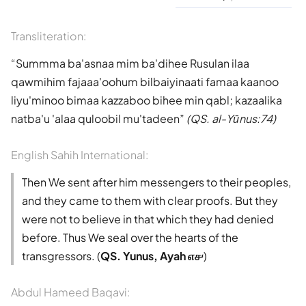
Transliteration:
Summma ba'asnaa mim ba'dihee Rusulan ilaa
qawmihim fajaaa'oohum bilbaiyinaati famaa kaanoo
liyu'minoo bimaa kazzaboo bihee min qabl; kazaalika
natba'u 'alaa quloobil mu'tadeen
(QS. al-Yūnus:74)
English Sahih International:
Then We sent after him messengers to their peoples,
and they came to them with clear proofs. But they
were not to believe in that which they had denied
before. Thus We seal over the hearts of the
transgressors. (
QS. Yunus, Ayah ௭௪
)
Abdul Hameed Baqavi: