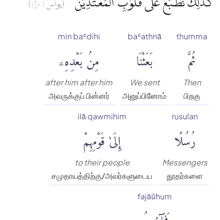
كَذٰلِكَ نَطْبَعُ عَلٰى قُلُوْبِ الْمُعْتَدِيْنَ
(يونس : ١٠)
min baʿdihi
baʿathnā
thumma
ثُمَّ
بَعَثْنَا
مِنۢ بَعْدِهِۦ
after him after him
We sent
Then
அவருக்குப் பின்னர்
அனுப்பினோம்
பிறகு
ilā qawmihim
rusulan
رُسُلًا
إِلَىٰ قَوْمِهِمْ
to their people
Messengers
சமுதாயத்திற்கு/அவர்களுடைய
தூதர்களை
fajāūhum
فَجَآءُوهُم