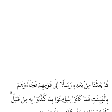
ثُمَّ بَعَثْنَا مِنْۢ بَعْدِهٖ رُسُلًا اِلٰى قَوْمِهِمْ فَجَاۤءُوْهُمْ
بِالْبَيِّنٰتِ فَمَا كَانُوْا لِيُؤْمِنُوْا بِمَا كَذَّبُوْا بِهٖ مِنْ قَبْلُ ۗ