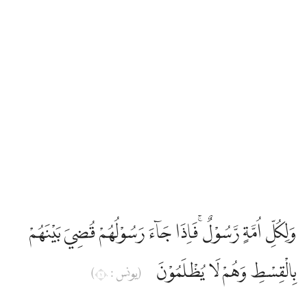
وَلِكُلِّ اُمَّةٍ رَّسُوْلٌ ۚفَاِذَا جَاۤءَ رَسُوْلُهُمْ قُضِيَ بَيْنَهُمْ
بِالْقِسْطِ وَهُمْ لَا يُظْلَمُوْنَ
(يونس : ١٠)