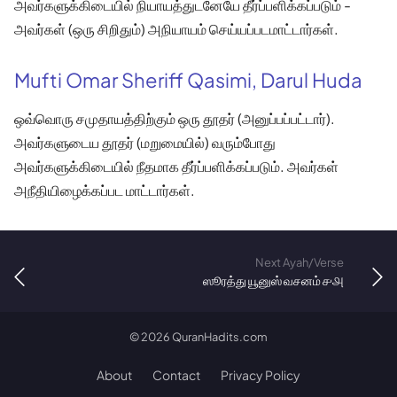
அவர்களுக்கிடையில் நியாயத்துடனேயே தீர்ப்பளிக்கப்படும் -
அவர்கள் (ஒரு சிறிதும்) அநியாயம் செய்யப்படமாட்டார்கள்.
Mufti Omar Sheriff Qasimi, Darul Huda
ஒவ்வொரு சமுதாயத்திற்கும் ஒரு தூதர் (அனுப்பப்பட்டார்).
அவர்களுடைய தூதர் (மறுமையில்) வரும்போது
அவர்களுக்கிடையில் நீதமாக தீர்ப்பளிக்கப்படும். அவர்கள்
அநீதியிழைக்கப்பட மாட்டார்கள்.
Next Ayah/Verse
ஸூரத்து யூனுஸ் வசனம் ௪௮
©
2026
QuranHadits.com
About
Contact
Privacy Policy