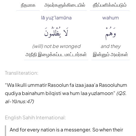
நீதமாக
அவர்களுக்கிடையில்
தீர்ப்பளிக்கப்படும்
lā yuẓ'lamūna
wahum
وَهُمْ
لَا يُظْلَمُونَ
(will) not be wronged
and they
அநீதி இழைக்கப்பட மாட்டார்கள்
இன்னும் அவர்கள்
Transliteration:
Wa likulli ummatir Rasoolun fa izaa jaaa'a Rasooluhum
qudiya bainahum bilqisti wa hum laa yuzlamoon
(QS.
al-Yūnus:47)
English Sahih International:
And for every nation is a messenger. So when their