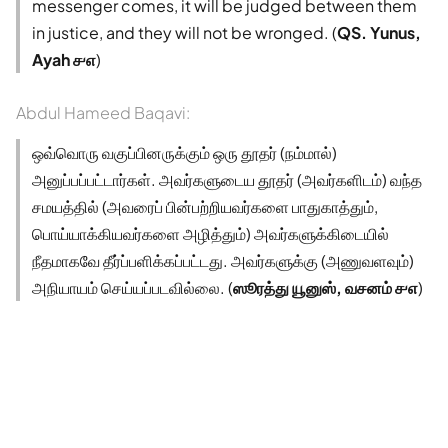
messenger comes, it will be judged between them
in justice, and they will not be wronged. (
QS. Yunus,
Ayah ௪௭
)
Abdul Hameed Baqavi:
ஒவ்வொரு வகுப்பினருக்கும் ஒரு தூதர் (நம்மால்)
அனுப்பப்பட்டார்கள். அவர்களுடைய தூதர் (அவர்களிடம்) வந்த
சமயத்தில் (அவரைப் பின்பற்றியவர்களை பாதுகாத்தும்,
பொய்யாக்கியவர்களை அழித்தும்) அவர்களுக்கிடையில்
நீதமாகவே தீர்ப்பளிக்கப்பட்டது. அவர்களுக்கு (அணுவளவும்)
அநியாயம் செய்யப்படவில்லை. (
ஸூரத்து யூனுஸ், வசனம் ௪௭
)