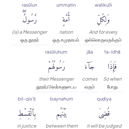
rasūlun
ummatin
walikulli
وَلِكُلِّ
أُمَّةٍ
رَّسُولٌۖ
(is) a Messenger
nation
And for every
ஒரு தூதர்
ஒரு சமுதாயம்
ஒவ்வொருவருக்கும்
rasūluhum
jāa
fa-idhā
فَإِذَا
جَآءَ
رَسُولُهُمْ
their Messenger
comes
So when
தூதர்/அவர்களுடைய
வரும்
போது
bil-qis'ṭi
baynahum
quḍiya
قُضِىَ
بَيْنَهُم
بِٱلْقِسْطِ
in justice
between them
it will be judged