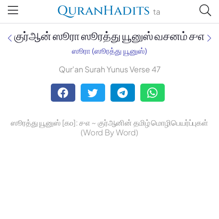
QuranHadits
ta
குர்ஆன் ஸூரா ஸூரத்து யூனுஸ் வசனம் ௪௭
ஸூரா (ஸூரத்து யூனுஸ்)
Qur'an Surah Yunus Verse 47
Jan Trust Foundation
Mufti Omar Sheriff Qasimi,
Darul Huda
ஸூரத்து யூனுஸ் [௧௦]: ௪௭ ~ குர்ஆனின் தமிழ் மொழிபெயர்ப்புகள்
(Word By Word)